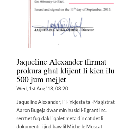
Jaqueline Alexander ffirmat
prokura għal klijent li kien ilu
500 jum mejjet
Wed, 1st Aug '18, 08:20
Jaqueline Alexander, li l-inkjesta tal-Maġistrat
Aaron Bugeja dwar min hu sid l-Egrant Inc.
serrħet fuq dak li qalet meta din ċaħdet li
dokumenti li jindikaw lil Michelle Muscat