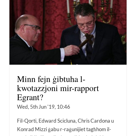
Minn fejn ġibtuha l-
kwotazzjoni mir-rapport
Egrant?
Wed, 5th Jun '19, 10:46
Fil-Qorti, Edward Scicluna, Chris Cardona u
Konrad Mizzi ġabu r-raġunijiet tagħhom il-