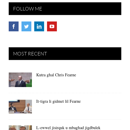
FOLLOW ME
MOST RECENT
Kutra għal Chris Fearne
It-tigra li gidmet lil Fearne
L-ewwel jisirquk u mbagħad jigdbulek