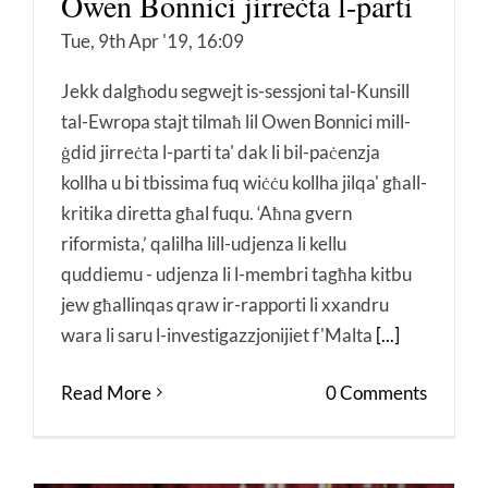
Owen Bonnici jirreċta l-parti
Tue, 9th Apr '19, 16:09
Jekk dalgħodu segwejt is-sessjoni tal-Kunsill
tal-Ewropa stajt tilmaħ lil Owen Bonnici mill-
ġdid jirreċta l-parti ta' dak li bil-paċenzja
kollha u bi tbissima fuq wiċċu kollha jilqa' għall-
kritika diretta għal fuqu. ‘Aħna gvern
riformista,’ qalilha lill-udjenza li kellu
quddiemu - udjenza li l-membri tagħha kitbu
jew għallinqas qraw ir-rapporti li xxandru
wara li saru l-investigazzjonijiet f'Malta
[...]
Read More
0 Comments