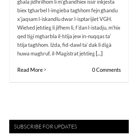
għala jidhrilhom li m'għandhiex issir inkjesta
biex tgħarbel l-imġieba tagħhom fejn għandu
x'jaqsam l-iskandlu dwar l-isptarijiet VGH.
Wieħed jeħtieġ li jifhem li, f'dan l-istadju, m'hix
qed tiġi mgħarbla il-ħtija jew in-nuqqas ta'
ħtija tagħhom. Iżda, fid-dawl ta' dak li diġà
huwa magħruf, il-Maġistrat jeħtieġ
[...]
Read More
0 Comments
SUBSCRIBE FOR UPDATES