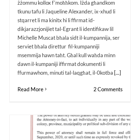
żżommu kollox f'moħħkom. Iżda għandkom
tkunu tafu li Jaqueline Alexander, ix-xhud li
stqarret li ma kinitx hi li ffirmat id-
dikjarazzjonijiet tal-Egrant li identifikaw lil
Michelle Muscat bħala sidt il-kumpannija, ser
serviet bħala direttur fil-kumpanniji
msemmija hawn taħt. Għal kull waħda minn
dawn il-kumpaniji iffirmat dokumenti li
ffurmawhom, minuti tal-laqgħat, il-0kotba
[...]
Read More
2 Comments