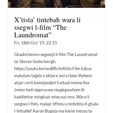
X’tista’ tintebaħ wara li
ssegwi l-film “The
Laundromat”
Fri, 18th Oct '19, 22:15
Għadni kemm segwejt il-film The Laundromat
ta' Steven Soderbergh.
https://youtu.be/wuBRcfe4bSo Film li jkun
maħdum tajjeb x'aktarx iservi biex ifiehem
aħjar ċerti kwistjonijiet li wħud minna ilna
żmien twil nippruvaw nispjegawhom lil
ħaddieħor mingħajr wisq suċċess. Wara li
ssegwu l-film, malajr tifhmu u tintebħu il-għala
l-Imħallef Aaron Bugeja ma kienx messu ta