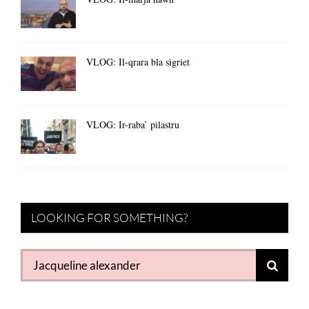
VLOG: Il-qrara bla sigriet
VLOG: Ir-raba’ pilastru
LOOKING FOR SOMETHING?
Search
for: