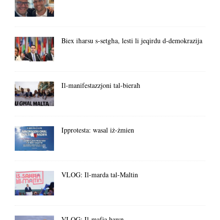
Biex iħarsu s-setgħa, lesti li jeqirdu d-demokrazija
Il-manifestazzjoni tal-bieraħ
Ipprotesta: wasal iż-żmien
VLOG: Il-marda tal-Maltin
VLOG: Il-mafja hawn