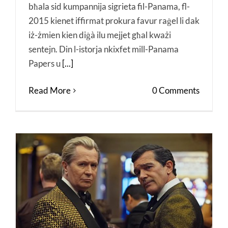
bħala sid kumpannija sigrieta fil-Panama, fl-
2015 kienet iffirmat prokura favur raġel li dak
iż-żmien kien diġà ilu mejjet għal kważi
sentejn. Din l-istorja nkixfet mill-Panama
Papers u
[...]
Read More
0 Comments