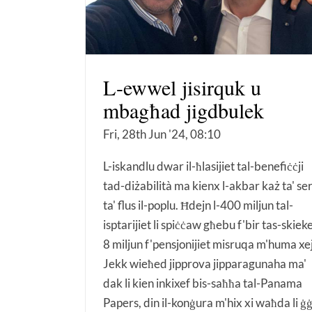
L-ewwel jisirquk u
mbagħad jigdbulek
Fri, 28th Jun '24, 08:10
L-iskandlu dwar il-ħlasijiet tal-benefiċċji
tad-diżabilità ma kienx l-akbar każ ta' se
ta' flus il-poplu. Ħdejn l-400 miljun tal-
isptarijiet li spiċċaw għebu f'bir tas-skiek
8 miljun f'pensjonijiet misruqa m'huma xe
Jekk wieħed jipprova jipparagunaha ma'
dak li kien inkixef bis-saħħa tal-Panama
Papers, din il-konġura m'hix xi waħda li ġ