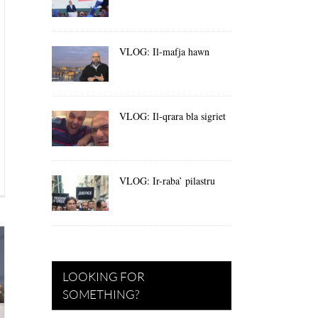
VLOG: Il-mafja hawn
VLOG: Il-qrara bla sigriet
VLOG: Ir-raba’ pilastru
LOOKING FOR
SOMETHING?