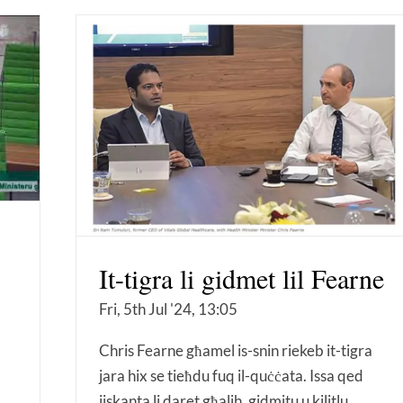
It-tigra li gidmet lil Fearne
Fri, 5th Jul '24, 13:05
Chris Fearne għamel is-snin riekeb it-tigra
jara hix se tieħdu fuq il-quċċata. Issa qed
-
jiskanta li daret għalih, gidmitu u kilitlu