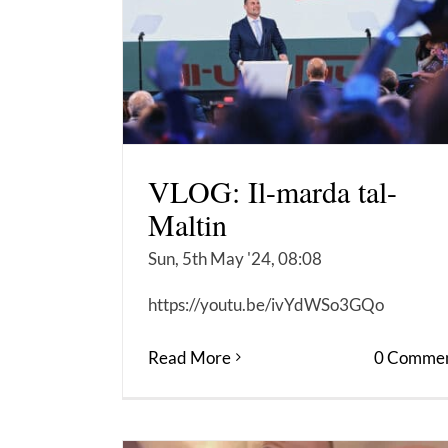
VLOG: Il-marda tal-
Maltin
Sun, 5th May '24, 08:08
https://youtu.be/ivYdWSo3GQo
Read More
0 Commen