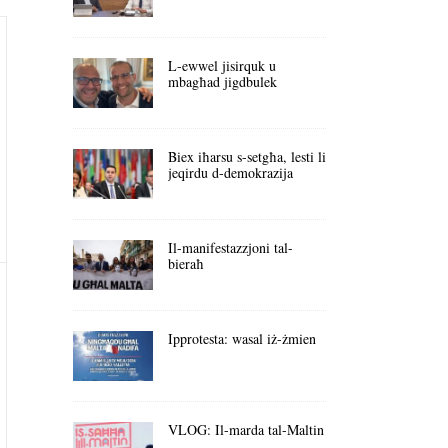
L-ewwel jisirquk u
mbagħad jigdbulek
Biex iħarsu s-setgħa, lesti li
jeqirdu d-demokrazija
Il-manifestazzjoni tal-
bieraħ
Ipprotesta: wasal iż-żmien
VLOG: Il-marda tal-Maltin