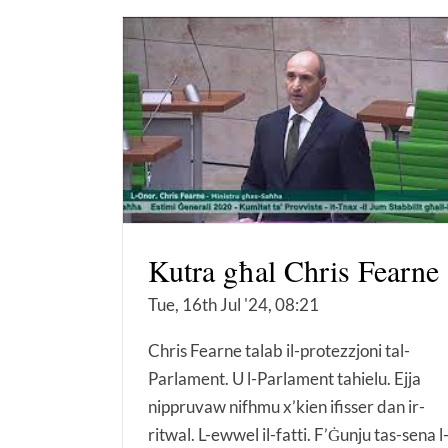
Kutra għal Chris Fearne
Tue, 16th Jul '24, 08:21
Chris Fearne talab il-protezzjoni tal-
Parlament. U l-Parlament tahielu. Ejja
nippruvaw nifhmu x’kien ifisser dan ir-
ritwal. L-ewwel il-fatti. F’Ġunju tas-sena l