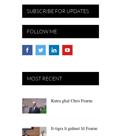
SUBSCRIBE FOR UPDATES
FOLLOW ME
MOST RECENT
Kutra għal Chris Fearne
It-tigra li gidmet lil Fearne