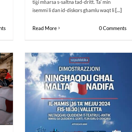
tiġi mħarsa s-saltna tad-dritt. Ta' min
isemmi li dan id-diskors għamlu waqt li
[...]
Read More
0 Comments
ts