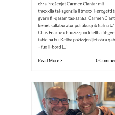
oħra irreżenjat Carmen Ciantar mit-
tmexxija tal-aġenzija li tmexxi l-proġetti t
gvern fil-qasam tas-saħħa. Carmen Ciant
kienet kollaburatur politiku qrib ħafna ta’
Chris Fearne u l-pożizzjoni li kellha fil-gv
tahielha hu. Kellha pożizzjonijiet oħra qa
– fuq il-bord
[...]
Read More
0 Commen