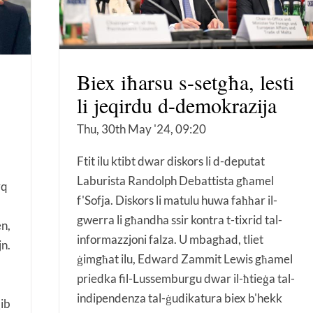
Biex iħarsu s-setgħa, lesti
li jeqirdu d-demokrazija
Thu, 30th May '24, 09:20
Ftit ilu ktibt dwar diskors li d-deputat
Laburista Randolph Debattista għamel
rq
f'Sofja. Diskors li matulu huwa faħħar il-
gwerra li għandha ssir kontra t-tixrid tal-
en,
informazzjoni falza. U mbagħad, tliet
jn.
ġimgħat ilu, Edward Zammit Lewis għamel
priedka fil-Lussemburgu dwar il-ħtieġa tal-
indipendenza tal-ġudikatura biex b'hekk
ġib