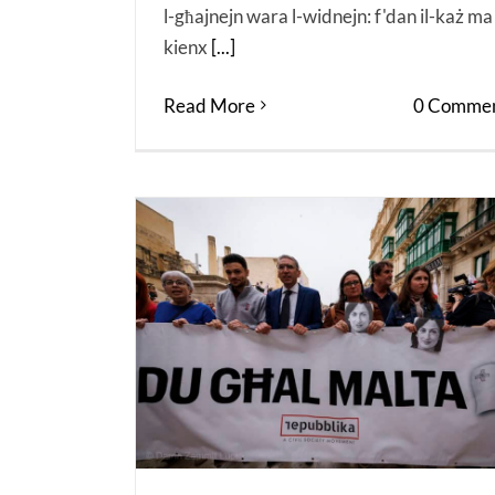
l-għajnejn wara l-widnejn: f'dan il-każ ma
kienx
[...]
Read More
0 Commen