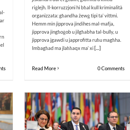
riġlejh. Il-korruzzjoni hi bħal kull kriminalità
al-
organizzata: għandha żewġ tipi ta’ vittmi.
ar
Hemm min jipprova jindihes mal-mafja,
jipprova jingħoġob u jilgħabha tal-bully, u
ern
jipprova jgawdi u japprofitta ruħu magħha.
bel
Imbagħad ma jlaħħaqx ma’ xi
[...]
Read More
0 Comments
ts