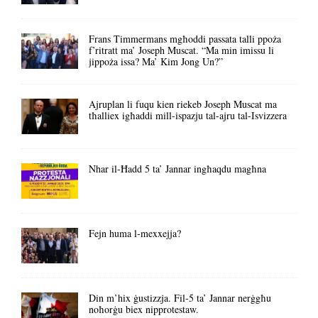
Frans Timmermans mgħoddi passata talli ppoża
f’ritratt ma’ Joseph Muscat. “Ma min imissu li
jippoża issa? Ma’ Kim Jong Un?”
Ajruplan li fuqu kien riekeb Joseph Muscat ma
tħalliex igħaddi mill-ispazju tal-ajru tal-Isvizzera
Nhar il-Ħadd 5 ta’ Jannar ingħaqdu magħna
Fejn huma l-mexxejja?
Din m’hix ġustizzja. Fil-5 ta’ Jannar nerġgħu
noħorġu biex nipprotestaw.