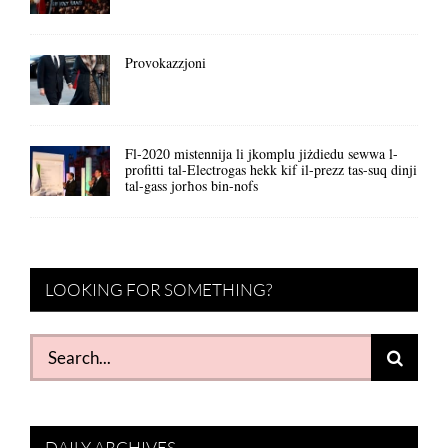
Provokazzjoni
Fl-2020 mistennija li jkomplu jiżdiedu sewwa l-
profitti tal-Electrogas hekk kif il-prezz tas-suq dinji
tal-gass jorħos bin-nofs
LOOKING FOR SOMETHING?
Search
for:
DAILY ARCHIVES