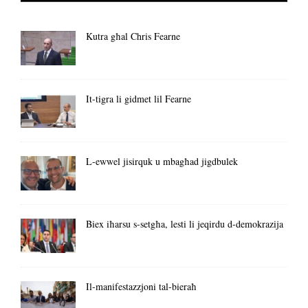
Kutra għal Chris Fearne
It-tigra li gidmet lil Fearne
L-ewwel jisirquk u mbagħad jigdbulek
Biex iħarsu s-setgħa, lesti li jeqirdu d-demokrazija
Il-manifestazzjoni tal-bieraħ