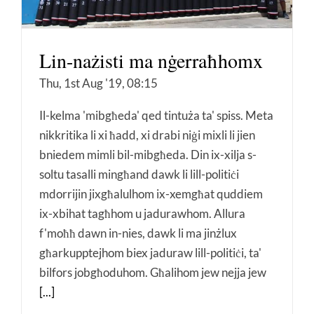
Lin-nażisti ma nġerraħhomx
Thu, 1st Aug '19, 08:15
Il-kelma 'mibgħeda' qed tintuża ta' spiss. Meta
nikkritika li xi ħadd, xi drabi niġi mixli li jien
bniedem mimli bil-mibgħeda. Din ix-xilja s-
soltu tasalli mingħand dawk li lill-politiċi
mdorrijin jixgħalulhom ix-xemgħat quddiem
ix-xbihat tagħhom u jadurawhom. Allura
f'moħħ dawn in-nies, dawk li ma jinżlux
għarkupptejhom biex jaduraw lill-politiċi, ta'
bilfors jobgħoduhom. Għalihom jew nejja jew
[...]