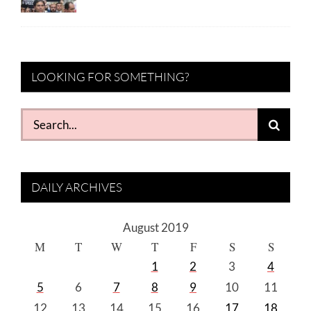
LOOKING FOR SOMETHING?
Search
for:
DAILY ARCHIVES
August 2019
M
T
W
T
F
S
S
1
2
3
4
5
6
7
8
9
10
11
12
13
14
15
16
17
18