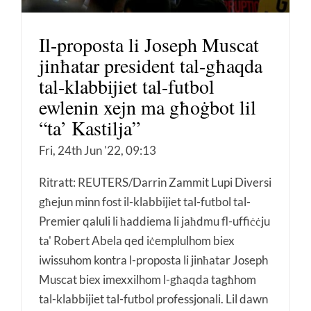
Il-proposta li Joseph Muscat
jinħatar president tal-għaqda
tal-klabbijiet tal-futbol
ewlenin xejn ma għoġbot lil
“ta’ Kastilja”
Fri, 24th Jun '22, 09:13
Ritratt: REUTERS/Darrin Zammit Lupi Diversi
għejun minn fost il-klabbijiet tal-futbol tal-
Premier qaluli li ħaddiema li jaħdmu fl-uffiċċju
ta' Robert Abela qed iċemplulhom biex
iwissuhom kontra l-proposta li jinħatar Joseph
Muscat biex imexxilhom l-għaqda tagħhom
tal-klabbijiet tal-futbol professjonali. Lil dawn