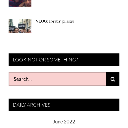
VLOG: Ir-raba’ pilastru
LOOKING FOR SOMETHING?
Search
for:
DAILY ARCHIVES
June 2022