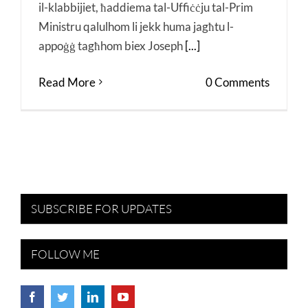
il-klabbijiet, ħaddiema tal-Uffiċċju tal-Prim
Ministru qalulhom li jekk huma jagħtu l-
appoġġ tagħhom biex Joseph
[...]
Read More
0 Comments
SUBSCRIBE FOR UPDATES
FOLLOW ME