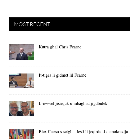
MOST RECENT
Kutra għal Chris Fearne
It-tigra li gidmet lil Fearne
L-ewwel jisirquk u mbagħad jigdbulek
Biex iħarsu s-setgħa, lesti li jeqirdu d-demokrazija