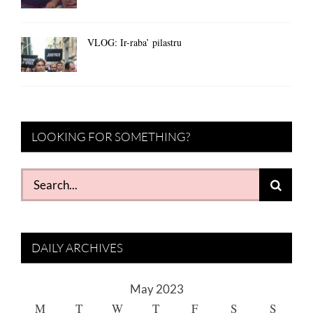
VLOG: Ir-raba’ pilastru
LOOKING FOR SOMETHING?
Search
for:
DAILY ARCHIVES
May 2023
M
T
W
T
F
S
S