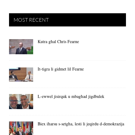
MOST RECENT
Kutra għal Chris Fearne
It-tigra li gidmet lil Fearne
L-ewwel jisirquk u mbagħad jigdbulek
Biex iħarsu s-setgħa, lesti li jeqirdu d-demokrazija