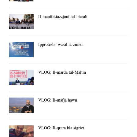
Il-manifestazzjoni tal-bieraħ
Ipprotesta: wasal iż-żmien
VLOG: Il-marda tal-Maltin
VLOG: Il-mafja hawn
VLOG: Il-qrara bla sigriet