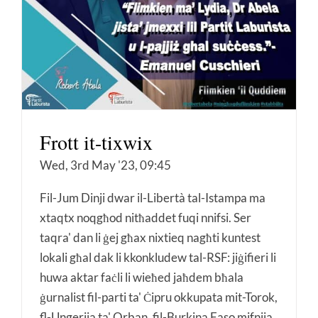
Frott it-tixwix
Wed, 3rd May '23, 09:45
Fil-Jum Dinji dwar il-Libertà tal-Istampa ma
xtaqtx noqgħod nitħaddet fuqi nnifsi. Ser
taqra' dan li ġej għax nixtieq nagħti kuntest
lokali għal dak li kkonkludew tal-RSF: jiġifieri li
huwa aktar faċli li wieħed jaħdem bħala
ġurnalist fil-parti ta' Ċipru okkupata mit-Torok,
fl-Ungerija ta' Orban, fil-Burkina Faso mifnija