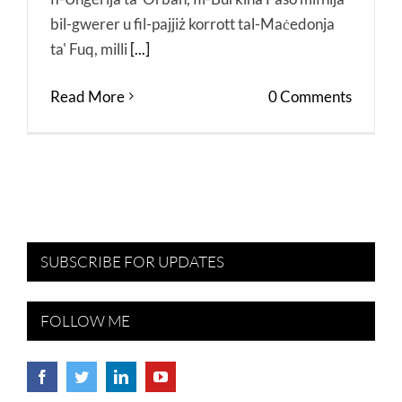
bil-gwerer u fil-pajjiż korrott tal-Maċedonja
ta' Fuq, milli
[...]
Read More
0 Comments
SUBSCRIBE FOR UPDATES
FOLLOW ME