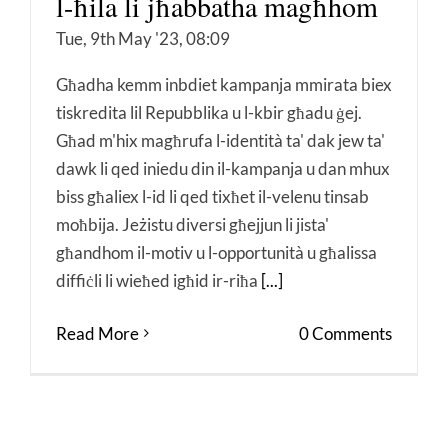
l-ħila li jħabbatha magħhom
Tue, 9th May '23, 08:09
Għadha kemm inbdiet kampanja mmirata biex
tiskredita lil Repubblika u l-kbir għadu ġej.
Għad m'hix magħrufa l-identità ta' dak jew ta'
dawk li qed iniedu din il-kampanja u dan mhux
biss għaliex l-id li qed tixħet il-velenu tinsab
moħbija. Jeżistu diversi għejjun li jista'
għandhom il-motiv u l-opportunità u għalissa
diffiċli li wieħed igħid ir-riħa
[...]
Read More
0 Comments