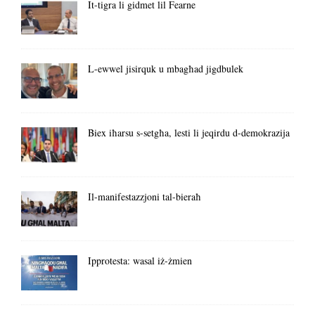
It-tigra li gidmet lil Fearne
L-ewwel jisirquk u mbagħad jigdbulek
Biex iħarsu s-setgħa, lesti li jeqirdu d-demokrazija
Il-manifestazzjoni tal-bieraħ
Ipprotesta: wasal iż-żmien