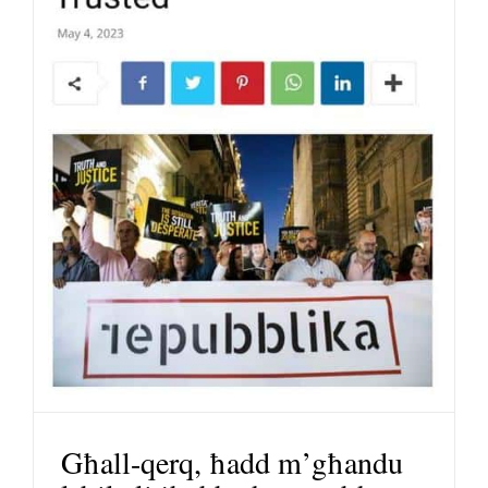
Għall-qerq, ħadd m’għandu