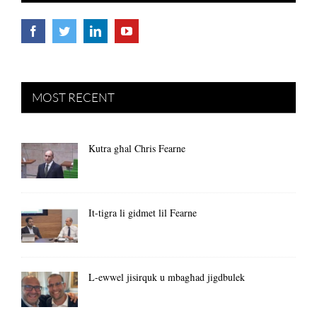
MOST RECENT
Kutra għal Chris Fearne
It-tigra li gidmet lil Fearne
L-ewwel jisirquk u mbagħad jigdbulek