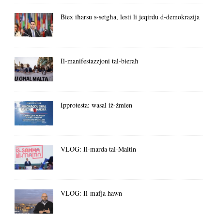
Biex iħarsu s-setgħa, lesti li jeqirdu d-demokrazija
Il-manifestazzjoni tal-bieraħ
Ipprotesta: wasal iż-żmien
VLOG: Il-marda tal-Maltin
VLOG: Il-mafja hawn