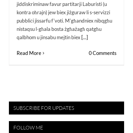
jiddiskriminaw favur partitarji Laburisti (u
kontra oħrajn) jew biex jiżguraw li s-servizzi
pubbliċi jissarfu f'voti. M'għandniex nibqgħu
nistaqsu l-għala bosta żgħażagħ qatgħu
qalbhom u jinsabu mejtin biex
[...]
Read More
0 Comments
SUBSCRIBE FOR UPDATES
FOLLOW ME