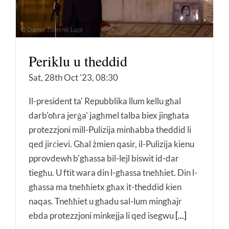
Periklu u theddid
Sat, 28th Oct '23, 08:30
Il-president ta' Repubblika llum kellu għal
darb'oħra jerġa' jagħmel talba biex jingħata
protezzjoni mill-Pulizija minħabba theddid li
qed jirċievi. Għal żmien qasir, il-Pulizija kienu
pprovdewh b'għassa bil-lejl biswit id-dar
tiegħu. U ftit wara din l-għassa tneħħiet. Din l-
għassa ma tneħħietx għax it-theddid kien
naqas. Tneħħiet u għadu sal-lum mingħajr
ebda protezzjoni minkejja li qed isegwu
[...]