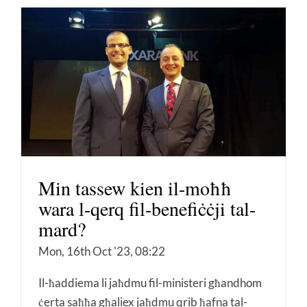
Min tassew kien il-moħħ
wara l-qerq fil-benefiċċji tal-
mard?
Mon, 16th Oct '23, 08:22
Il-ħaddiema li jaħdmu fil-ministeri għandhom
ċerta saħħa għaliex jaħdmu qrib ħafna tal-