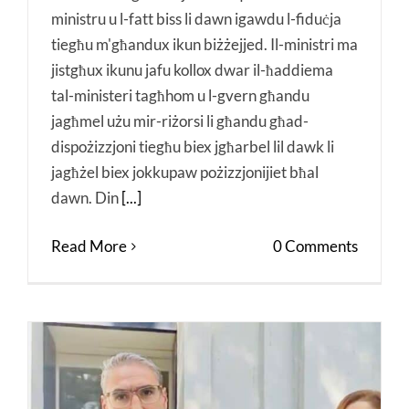
ministru u l-fatt biss li dawn igawdu l-fiduċja
tiegħu m'għandux ikun biżżejjed. Il-ministri ma
jistgħux ikunu jafu kollox dwar il-ħaddiema
tal-ministeri tagħhom u l-gvern għandu
jagħmel użu mir-riżorsi li għandu għad-
dispożizzjoni tiegħu biex jgħarbel lil dawk li
jagħżel biex jokkupaw pożizzjonijiet bħal
dawn. Din
[...]
Read More
0 Comments