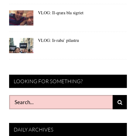
VLOG: Il-qrara bla sigriet
VLOG: Ir-raba’ pilastru
LOOKING FOR SOMETHING?
Search
for:
DAILY ARCHIVES