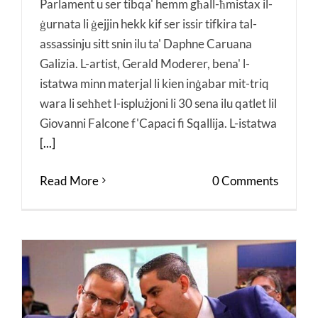
Parlament u ser tibqa' hemm għall-ħmistax il-
ġurnata li ġejjin hekk kif ser issir tifkira tal-
assassinju sitt snin ilu ta' Daphne Caruana
Galizia. L-artist, Gerald Moderer, bena' l-
istatwa minn materjal li kien inġabar mit-triq
wara li seħħet l-isplużjoni li 30 sena ilu qatlet lil
Giovanni Falcone f'Capaci fi Sqallija. L-istatwa
[...]
Read More
0 Comments