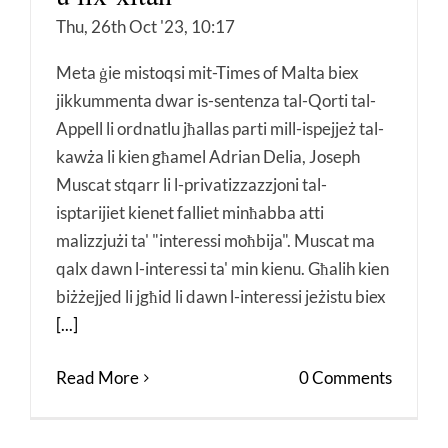
Thu, 26th Oct '23, 10:17
Meta ġie mistoqsi mit-Times of Malta biex
jikkummenta dwar is-sentenza tal-Qorti tal-
Appell li ordnatlu jħallas parti mill-ispejjeż tal-
kawża li kien għamel Adrian Delia, Joseph
Muscat stqarr li l-privatizzazzjoni tal-
isptarijiet kienet falliet minħabba atti
malizzjużi ta' "interessi moħbija". Muscat ma
qalx dawn l-interessi ta' min kienu. Għalih kien
biżżejjed li jgħid li dawn l-interessi jeżistu biex
[...]
Read More
0 Comments