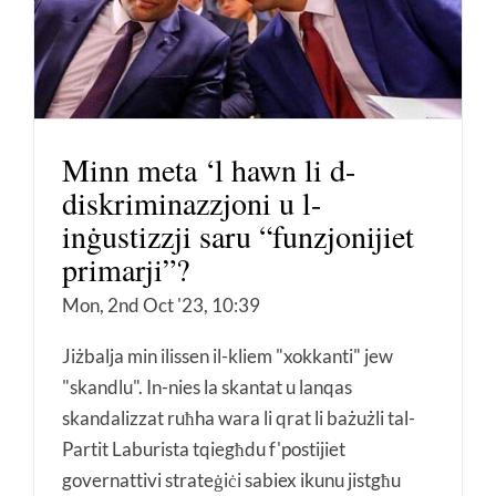
Minn meta ‘l hawn li d-
diskriminazzjoni u l-
inġustizzji saru “funzjonijiet
primarji”?
Mon, 2nd Oct '23, 10:39
Jiżbalja min ilissen il-kliem "xokkanti" jew
"skandlu". In-nies la skantat u lanqas
skandalizzat ruħha wara li qrat li bażużli tal-
Partit Laburista tqiegħdu f'postijiet
governattivi strateġiċi sabiex ikunu jistgħu