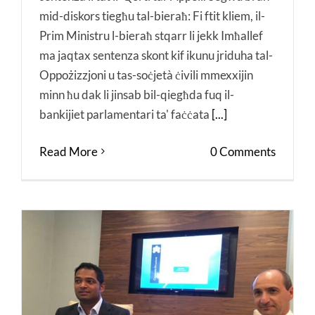
mid-diskors tiegħu tal-bieraħ: Fi ftit kliem, il-
Prim Ministru l-bieraħ stqarr li jekk Imħallef
ma jaqtax sentenza skont kif ikunu jriduha tal-
Oppożizzjoni u tas-soċjetà ċivili mmexxijin
minn ħu dak li jinsab bil-qiegħda fuq il-
bankijiet parlamentari ta' faċċata
[...]
Read More
0 Comments