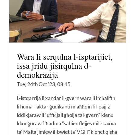
Wara li serqulna l-isptarijiet,
issa jridu jisirqulna d-
demokrazija
Tue, 24th Oct '23, 08:15
L-istqarrija li xandar il-gvern wara li Imħallfin
li huma l-aktar ġudikanti mlaħħqin fil-pajjiż
iddikjaraw li “uffiċjali għolja tal-gvern" kienu
kkonġuraw f'ħadma “sabiex flejjes mill-kaxxa
ta' Malta jimlew il-bwiet ta' VGH” kienet qisha