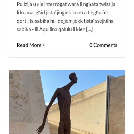
Pulizija u ġie interrogat wara li ngħata twissija
li kulma jgħid jista' jinġieb kontra tiegħu fil-
qorti. Is-sabiħa hi - dejjem jekk tista' ssejħilha
sabiħa - lil Aquilina qalulu li kien
[...]
Read More
0 Comments