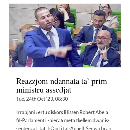
Reazzjoni ndannata ta’ prim
ministru assedjat
Tue, 24th Oct '23, 08:30
Irrabjani ċertu diskors li lissen Robert Abela
fil-Parlament il-bieraħ meta tkellem dwar is-
sentenza li tat il-Qorti tal-Appell. Segwu bran