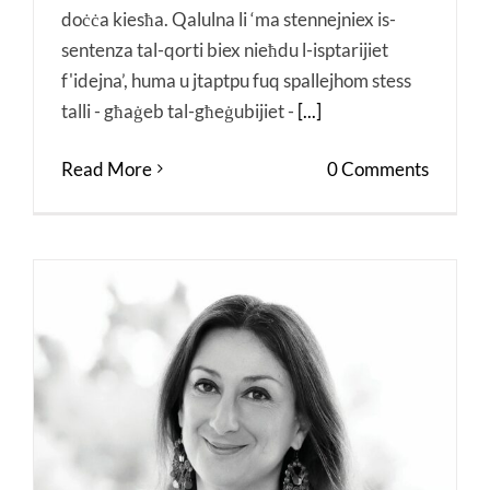
doċċa kiesħa. Qalulna li ‘ma stennejniex is-
sentenza tal-qorti biex nieħdu l-isptarijiet
f'idejna’, huma u jtaptpu fuq spallejhom stess
talli - għaġeb tal-għeġubijiet -
[...]
Read More
0 Comments