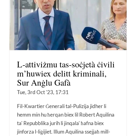
L-attiviżmu tas-soċjetà ċivili
m’huwiex delitt kriminali,
Sur Anġlu Gafà
Tue, 3rd Oct '23, 17:31
Fil-Kwartier Ġenerali tal-Pulizija jidher li
hemm min hu ħerqan biex lil Robert Aquilina
ta' Repubblika jurih li jinqala' ħafna biex
jinforza l-liġijiet. Illum Aquilina ssejjaħ mill-