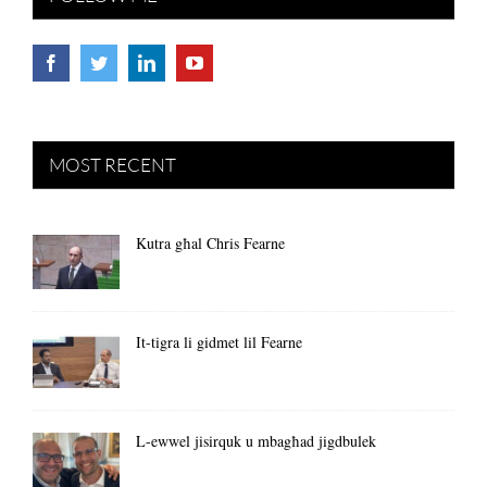
MOST RECENT
Kutra għal Chris Fearne
It-tigra li gidmet lil Fearne
L-ewwel jisirquk u mbagħad jigdbulek