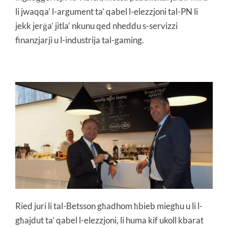
li jwaqqa’ l-argument ta’ qabel l-elezzjoni tal-PN li
jekk jerġa’ jitla’ nkunu qed nheddu s-servizzi
finanzjarji u l-industrija tal-gaming.
Ried juri li tal-Betsson għadhom ħbieb miegħu u li l-
għajdut ta’ qabel l-elezzjoni, li huma kif ukoll kbarat