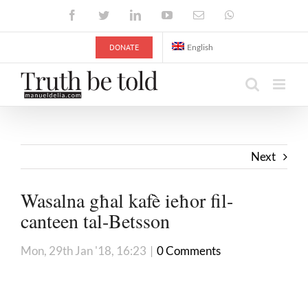
Skip
Facebook
Twitter
LinkedIn
YouTube
Email
WhatsApp
to
content
DONATE
English
Next
Wasalna għal kafè ieħor fil-
canteen tal-Betsson
Mon, 29th Jan '18, 16:23
|
0 Comments