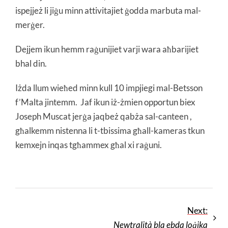
ispejjeż li jiġu minn attivitajiet ġodda marbuta mal-
merġer.
Dejjem ikun hemm raġunijiet varji wara aħbarijiet
bhal din.
Iżda llum wieħed minn kull 10 impjiegi mal-Betsson
f’Malta jintemm. Jaf ikun iż-żmien opportun biex
Joseph Muscat jerġa jaqbeż qabża sal-canteen ,
għalkemm nistenna li t-tbissima għall-kameras tkun
kemxejn inqas tgħammex għal xi raġuni.
Next:
Newtralità bla ebda loġika