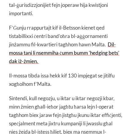
tal-ġurisdizzjonijiet fejn joperaw hija kwistjoni
importanti.
F’Ġunju rrappurtajt kif il-Betsson kienet qed
tistabillixxi ċentri band’oħra bl-aġġornamenti
jinżammu fil-kwartieri tagħhom hawn Malta.
Dil-
mossa tani li nsemmiha ċumm bumm ’hedging bets’
dak iż-żmien.
Il-mossa tibda issa hekk kif 130 impjegat se jitilfu
xogħolhom f’Malta.
Sintendi, kull negozju, u iktar u iktar negozji kbar,
minn żmien għall-ieħor jagħtu ħarsa lejn l-operat
tagħhom biex jaraw fejn jistgħu jkunu iktar effiċjenti,
speċjalment meta jixtru kumpaniji li jwasslu għal
nies żejda bl-istess ħiliet, biex ma nsemmux l-