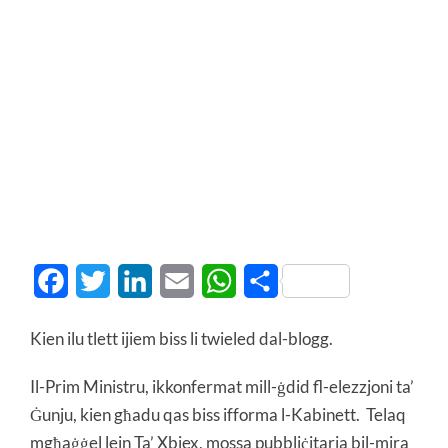
Facebook
Twitter
LinkedIn
Email
WhatsApp
Share
Kien ilu tlett ijiem biss li twieled dal-blogg.
Il-Prim Ministru, ikkonfermat mill-ġdid fl-elezzjoni ta’
Ġunju, kien għadu qas biss ifforma l-Kabinett. Telaq
mgħaġġel lejn Ta’ Xbiex, mossa pubbliċitarja bil-mira