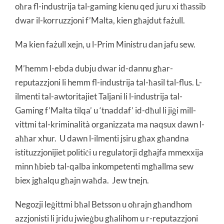
oħra fl-industrija tal-gaming kienu qed juru xi tħassib
dwar il-korruzzjoni f’Malta, kien għajdut fażull.
Ma kien fażull xejn, u l-Prim Ministru dan jafu sew.
M’hemm l-ebda dubju dwar id-dannu għar-
reputazzjoni li hemm fl-industrija tal-ħasil tal-flus. L-
ilmenti tal-awtoritajiet Taljani li l-industrija tal-
Gaming f’Malta tilqa’ u ‘tnaddaf’ id-dħul li jiġi mill-
vittmi tal-kriminalità organizzata ma naqsux dawn l-
aħħar xhur. U dawn l-ilmenti jsiru għax għandna
istituzzjonijiet politiċi u regulatorji dgħajfa mmexxija
minn ħbieb tal-qalba inkompetenti mgħallma sew
biex jgħalqu għajn waħda. Jew tnejn.
Negozji leġittmi bħal Betsson u oħrajn għandhom
azzjonisti li jridu jwieġbu għalihom u r-reputazzjoni