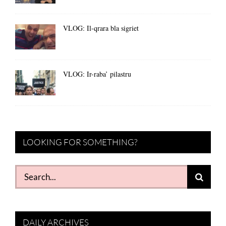
VLOG: Il-qrara bla sigriet
VLOG: Ir-raba’ pilastru
LOOKING FOR SOMETHING?
Search
for:
DAILY ARCHIVES