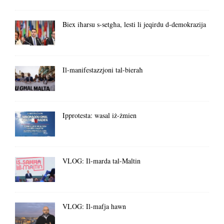
Biex iħarsu s-setgħa, lesti li jeqirdu d-demokrazija
Il-manifestazzjoni tal-bieraħ
Ipprotesta: wasal iż-żmien
VLOG: Il-marda tal-Maltin
VLOG: Il-mafja hawn