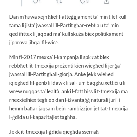
Dan m’huwa xejn ħlief l-atteġġjament ta’ min tilef kull
tama li jista’ jwassal lill-Partit għar-rebħa u ta’ min
qed ifittex li jaqbad ma’ kull skuża biex politikament
jipprova jibqa’ fil-wiċċ.
Min fl-2017 mexxa’ l-kampanja li spiċċat biex
rebbħet lit-tmexxija preżenti kien wiegħed li jerġa’
jwassal lill-Partit għall-glorja. Anke jekk wieħed
iqiegħed fil-ġenb lil dawk li sal-lum baqgħu xettiċi u li
wrew nuqqas ta’ lealtà, anki l-fatt biss li t-tmexxija ma
rnexxielhiex tegħleb dan l-iżvantaġġ naturali juri li
hemm baħar jaqsam bejn l-ambizzjonijet tat-tmexxija
l-ġdida u l-kapaċitajiet tagħha.
Jekk it-tmexxija l-ġdida qiegħda sserraħ