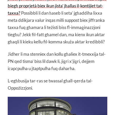
biegħ proprjetà biex ikun jista’ jħallas il-kontijiet tat-
taxxa?
Possibbli li dan ħaseb li seta’ jgħaddiha lixxa
meta ddikjara valur inqas milli suppost biex jiffranka
taxxa fuq għamara li teżisti biss fl-immaġinazzjoni
tiegħu? Jekk fil-fatt għamel dan, ma kienx ikun aktar
għaqli li kieku kellu fil-komma skuża aktar kredibbli?
Jidher li ma stenniex dan kollu għaliex it-tmexxija tal-
PN qed tisma’ biss lil dawk li, jiġri x’jiġri, dejjem
iċapċpulha u jtaptpulha fuq daharha.
L-egħbusija tar-ras se twassal għall-qerda tal-
Oppożizzjoni.