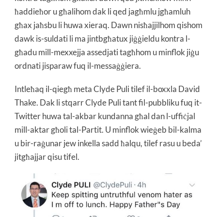
ħaddieħor u għalihom dak li qed jagħmlu jgħamluh
għax jaħsbu li huwa xieraq. Dawn nisħajjilhom qishom
dawk is-suldati li ma jintbgħatux jiġġieldu kontra l-
għadu mill-mexxejja assedjati tagħhom u minflok jiġu
ordnati jisparaw fuq il-messaġġiera.
Intleħaq il-qiegħ meta Clyde Puli tilef il-boxxla David
Thake. Dak li stqarr Clyde Puli tant fil-pubbliku fuq it-
Twitter huwa tal-akbar kundanna għal dan l-uffiċjal
mill-aktar għoli tal-Partit. U minflok wieġeb bil-kalma
u bir-raġunar jew inkella sadd ħalqu, tilef rasu u beda’
jitgħajjar qisu tifel.