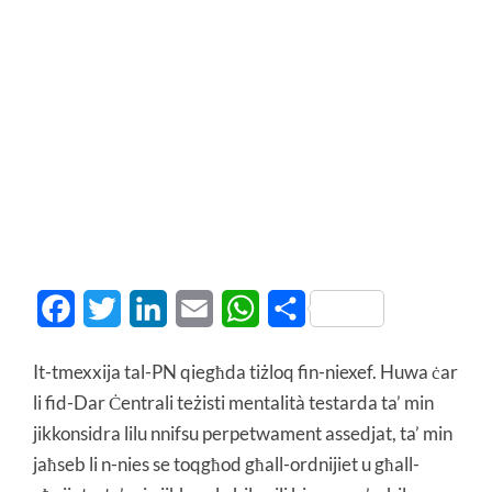
Facebook
Twitter
LinkedIn
Email
WhatsApp
Share
It-tmexxija tal-PN qiegħda tiżloq fin-niexef. Huwa ċar
li fid-Dar Ċentrali teżisti mentalità testarda ta’ min
jikkonsidra lilu nnifsu perpetwament assedjat, ta’ min
jaħseb li n-nies se toqgħod għall-ordnijiet u għall-