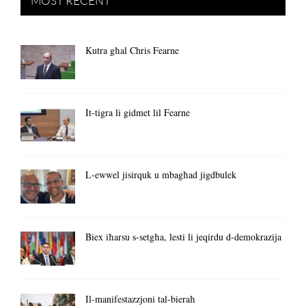
MOST RECENT
Kutra għal Chris Fearne
It-tigra li gidmet lil Fearne
L-ewwel jisirquk u mbagħad jigdbulek
Biex iħarsu s-setgħa, lesti li jeqirdu d-demokrazija
Il-manifestazzjoni tal-bieraħ