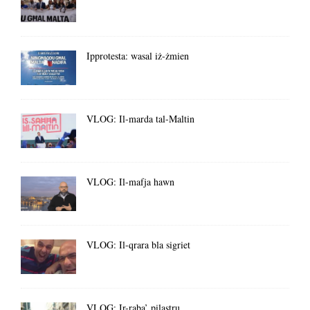
Ipprotesta: wasal iż-żmien
VLOG: Il-marda tal-Maltin
VLOG: Il-mafja hawn
VLOG: Il-qrara bla sigriet
VLOG: Ir-raba’ pilastru