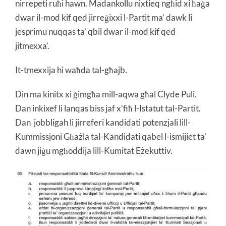
nirrepeti ruħi hawn. Madankollu nixtieq ngħid xi ħaġa
dwar il-mod kif qed jirreġixxi l-Partit ma’ dawk li
jesprimu nuqqas ta’ qbil dwar il-mod kif qed
jitmexxa’.
It-tmexxija hi waħda tal-għajb.
Din ma kinitx xi ġimgħa mill-aqwa għal Clyde Puli.
Dan inkixef li lanqas biss jaf x’fiħ l-Istatut tal-Partit.
Dan jobbligah li jirreferi kandidati potenzjali lill-
Kummissjoni Għażla tal-Kandidati qabel l-ismijiet ta’
dawn jiġu mgħoddija lill-Kumitat Eżekuttiv.