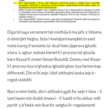
Diġà hi ħaġa verament tal-mistħija li ma jafx x’inhuma
d-dmirijiet tiegħu. Iżda l-kwistjoni kompliet ħraxet
meta ħareġ b’sensiela ta’ skużi biex jipprova jgħatti
xturu. L-agħar waħda kienet li l-proċess tal-għażla
kien tfassal fi żmien Simon Busuttil. Donnu ried ifisser
li l-proċess issa m’għadux igħodd għax issa hemm kap
differenti. Din m’hi xejn ħlief attitudni laxka lejn ir-
regoli stabiliti.
Barra minn hekk, din l-attitudni ġġib fix-xejn l-idea – li
tant hawn min iħobb imexxi – li ‘ħadd m’hu akbar mill-
partit’ u b’hekk min ikun fis-setgħa lir-regolamenti