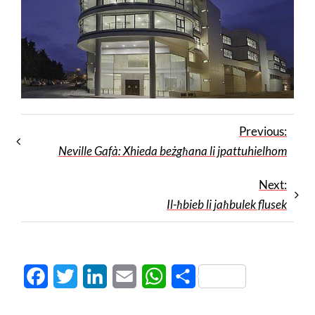
Previous:
Neville Gafà: Xhieda beżgħana li jpattuhielhom
Next:
Il-ħbieb li jaħbulek flusek
Facebook
Twitter
LinkedIn
Email
WhatsApp
Share