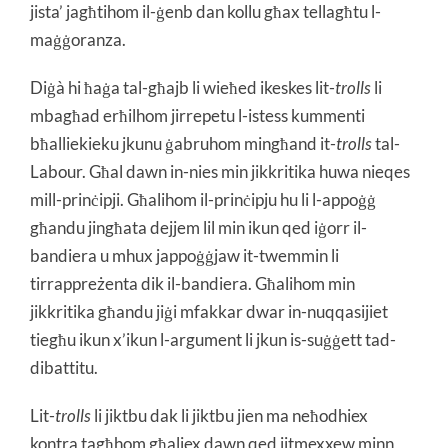
jista’ jagħtihom il-ġenb dan kollu għax tellagħtu l-
maġġoranza.
Diġà hi ħaġa tal-għajb li wieħed ikeskes lit-
trolls
li
mbagħad erħilhom jirrepetu l-istess kummenti
bħalliekieku jkunu ġabruhom mingħand it-
trolls
tal-
Labour. Għal dawn in-nies min jikkritika huwa nieqes
mill-prinċipji. Għalihom il-prinċipju hu li l-appoġġ
għandu jingħata dejjem lil min ikun qed iġorr il-
bandiera u mhux jappoġġjaw it-twemmin li
tirrappreżenta dik il-bandiera. Għalihom min
jikkritika għandu jiġi mfakkar dwar in-nuqqasijiet
tiegħu ikun x’ikun l-argument li jkun is-suġġett tad-
dibattitu.
Lit-
trolls
li jiktbu dak li jiktbu jien ma neħodhiex
kontra tagħhom għaliex dawn qed jitmexxew minn