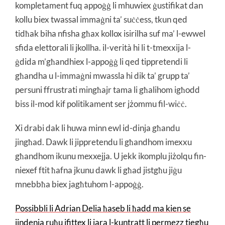
kompletament fuq appoġġ li mhuwiex ġustifikat dan
kollu biex twassal immaġni ta’ suċċess, tkun qed
tidħak biha nfisha għax kollox isirilha suf ma’ l-ewwel
sfida elettorali li jkollha. il-verità hi li t-tmexxija l-
ġdida m’għandhiex l-appoġġ li qed tippretendi li
għandha u l-immaġni mwassla hi dik ta’ grupp ta’
persuni ffrustrati mingħajr tama li għalihom igħodd
biss il-mod kif politikament ser jżommu fil-wiċċ.
Xi drabi dak li huwa minn ewl id-dinja għandu
jingħad. Dawk li jippretendu li għandhom imexxu
għandhom ikunu mexxejja. U jekk ikomplu jiżolqu fin-
niexef ftit ħafna jkunu dawk li għad jistgħu jiġu
mnebbħa biex jagħtuhom l-appoġġ.
Possibbli li Adrian Delia ħaseb li ħadd ma kien se
jindenja ruħu jfittex li jara l-kuntratt li permezz tiegħu