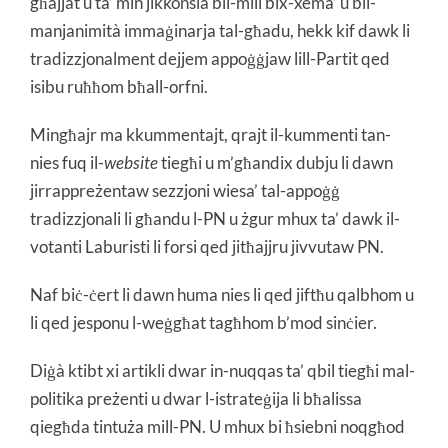
għajjat u ta’ min jikkonsla bil-mili bix-xema’ u bil-
manjanimità immaġinarja tal-għadu, hekk kif dawk li
tradizzjonalment dejjem appoġġjaw lill-Partit qed
isibu ruħħom bħall-orfni.
Mingħajr ma kkummentajt, qrajt il-kummenti tan-
nies fuq il-
website
tiegħi u m’għandix dubju li dawn
jirrappreżentaw sezzjoni wiesa’ tal-appoġġ
tradizzjonali li għandu l-PN u żgur mhux ta’ dawk il-
votanti Laburisti li forsi qed jitħajjru jivvutaw PN.
Naf biċ-ċert li dawn huma nies li qed jiftħu qalbhom u
li qed jesponu l-weġgħat tagħhom b’mod sinċier.
Diġà ktibt xi artikli dwar in-nuqqas ta’ qbil tiegħi mal-
politika preżenti u dwar l-istrateġija li bħalissa
qiegħda tintuża mill-PN. U mhux bi ħsiebni noqgħod