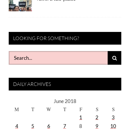
LOOKING FOR SOMETHING?
Search
for:
DAILY ARCHIVES
June 2018
M
T
W
T
F
S
S
1
2
3
4
5
6
7
8
9
10