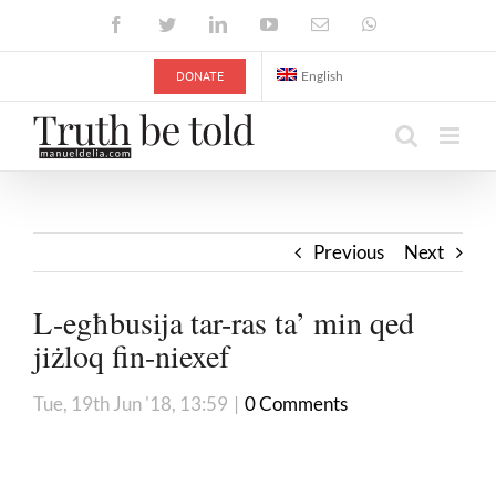
Skip
Facebook
Twitter
LinkedIn
YouTube
Email
WhatsApp
to
content
DONATE
English
Previous
Next
L-egħbusija tar-ras ta’ min qed
jiżloq fin-niexef
Tue, 19th Jun '18, 13:59
|
0 Comments