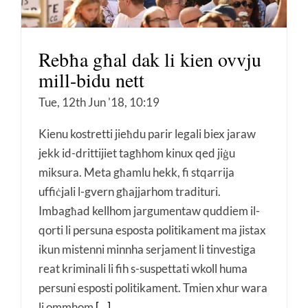
Rebħa għal dak li kien ovvju
mill-bidu nett
Tue, 12th Jun '18, 10:19
Kienu kostretti jieħdu parir legali biex jaraw
jekk id-drittijiet tagħhom kinux qed jiġu
miksura. Meta għamlu hekk, fi stqarrija
uffiċjali l-gvern għajjarhom tradituri.
Imbagħad kellhom jargumentaw quddiem il-
qorti li persuna esposta politikament ma jistax
ikun mistenni minnha serjament li tinvestiga
reat kriminali li fih s-suspettati wkoll huma
persuni esposti politikament. Tmien xhur wara
li ommhom
[...]