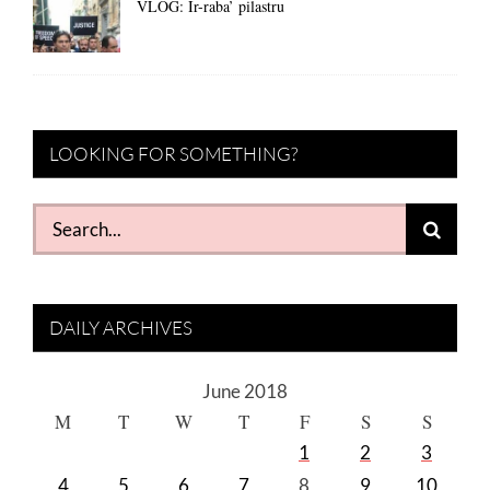
VLOG: Ir-raba’ pilastru
LOOKING FOR SOMETHING?
Search
for:
DAILY ARCHIVES
June 2018
M
T
W
T
F
S
S
1
2
3
4
5
6
7
8
9
10