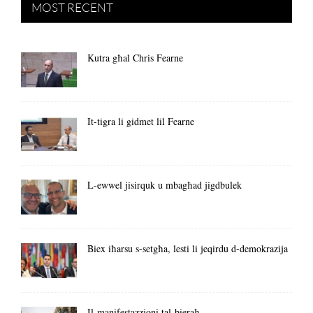
MOST RECENT
Kutra għal Chris Fearne
It-tigra li gidmet lil Fearne
L-ewwel jisirquk u mbagħad jigdbulek
Biex iħarsu s-setgħa, lesti li jeqirdu d-demokrazija
Il-manifestazzjoni tal-bieraħ