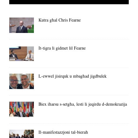
Kutra għal Chris Fearne
It-tigra li gidmet lil Fearne
L-ewwel jisirquk u mbagħad jigdbulek
Biex iħarsu s-setgħa, lesti li jeqirdu d-demokrazija
Il-manifestazzjoni tal-bieraħ