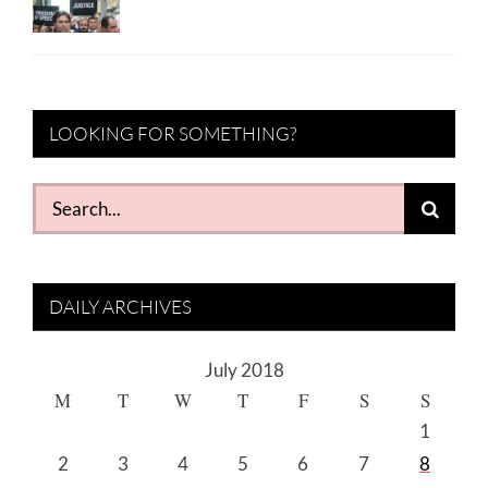
LOOKING FOR SOMETHING?
Search
for:
DAILY ARCHIVES
July 2018
M
T
W
T
F
S
S
1
2
3
4
5
6
7
8