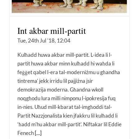
Int akbar mill-partit
Tue, 24th Jul '18, 12:04
Kulħadd huwa akbar mill-partit. L-idea li l-
partit huwa akbar minn kulħadd hi waħda li
feġġet qabel l-era tal-moderniżmu u għandha
tintrema' jekk irridu lil pajjiżna jsir
demokrazija moderna. Għandna wkoll
noqgħodu lura milli nimponu l-ipokresija fuq
in-nies. Uħud mill-kbarat tal-imgħoddi tal-
Partit Nazzjonalista kien jfakkru lil kulħadd li
‘ħadd m'hu akbar mill-partit’. Niftakar lil Eddie
Fenech
[...]