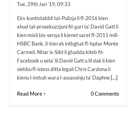
Tue, 29th Jan '19, 09:33
Eks-kuntistabbli tal-Pulizja li fl-2016 kien
xhud tal-prosekuzzjoni fil-ġuri ta' David Gatt li
kien mixli bis-serqa li kienet saret fl-2011 mill-
HSBC Bank, il-bieraħ intbgħat fl-Isptar Monte
Carmeli. Nhar is-Sibt li għadda kiteb fil-
Facebook u xela' lil David Gatt u lil dak li kien
sieħbu fl-istess ditta legali Chris Cardona li
kienu l-imħuħ wara l-assassinju ta' Daphne
[...]
Read More
0 Comments