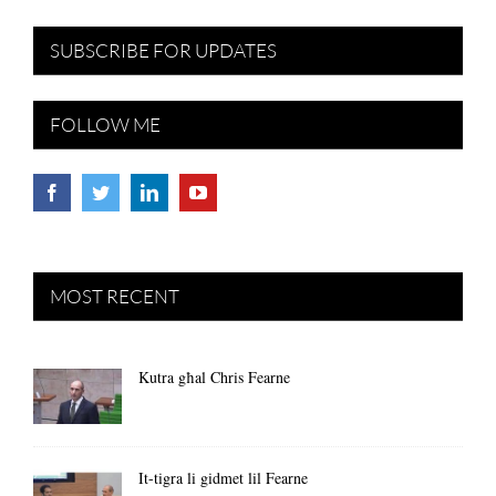
SUBSCRIBE FOR UPDATES
FOLLOW ME
MOST RECENT
Kutra għal Chris Fearne
It-tigra li gidmet lil Fearne