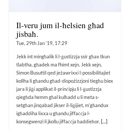
Il-veru jum il-ħelsien għad
jisbaħ.
Tue, 29th Jan '19, 17:29
Jekk int mingħalik li l-ġustizzja ssir għax tkun
tlabtha, għadek ma fhimt xejn. Jekk xejn,
Simon Busuttil qed jeżawrixxi l-possibilitajiet
kollha li għandu għad-dispożizzjoni tiegħu biex
jara li jiġi applikat il-prinċipju li l-ġustizzja
qiegħda hemm għal kulħadd u li meta s-
setgħan jinqabad jikser il-liġijiet, m'għandux
igħaddiha lixxa u għandu jiffaċċja l-
konsegwenzi li jkollu jiffaċċja ħaddieħor.
[...]