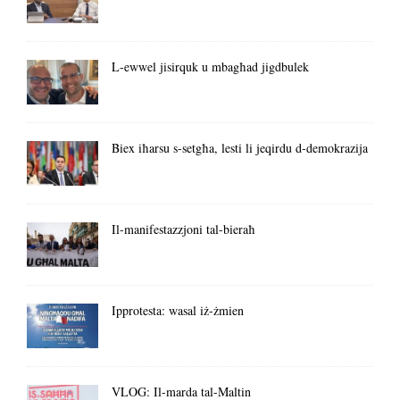
L-ewwel jisirquk u mbagħad jigdbulek
Biex iħarsu s-setgħa, lesti li jeqirdu d-demokrazija
Il-manifestazzjoni tal-bieraħ
Ipprotesta: wasal iż-żmien
VLOG: Il-marda tal-Maltin