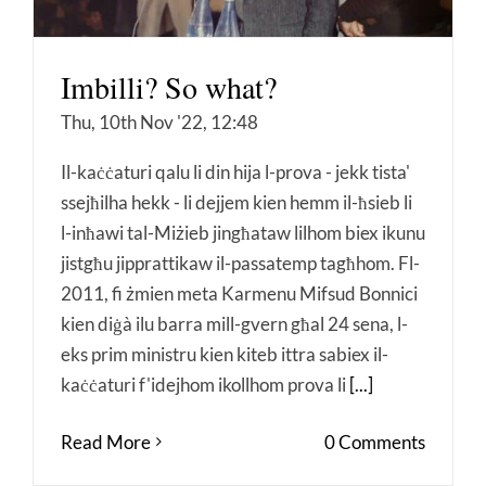
Imbilli? So what?
Thu, 10th Nov '22, 12:48
Il-kaċċaturi qalu li din hija l-prova - jekk tista'
ssejħilha hekk - li dejjem kien hemm il-ħsieb li
l-inħawi tal-Miżieb jingħataw lilhom biex ikunu
jistgħu jipprattikaw il-passatemp tagħhom. Fl-
2011, fi żmien meta Karmenu Mifsud Bonnici
kien diġà ilu barra mill-gvern għal 24 sena, l-
eks prim ministru kien kiteb ittra sabiex il-
kaċċaturi f'idejhom ikollhom prova li
[...]
Read More
0 Comments