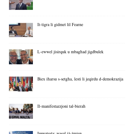
It-tigra li gidmet lil Fearne
L-ewwel jisirquk u mbagħad jigdbulek
Biex iħarsu s-setgħa, lesti li jeqirdu d-demokrazija
Il-manifestazzjoni tal-bieraħ
Ipprotesta: wasal iż-żmien