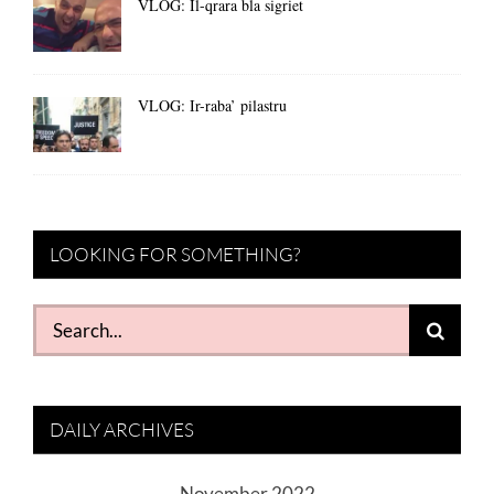
VLOG: Il-qrara bla sigriet
VLOG: Ir-raba’ pilastru
LOOKING FOR SOMETHING?
Search
for:
DAILY ARCHIVES
November 2022