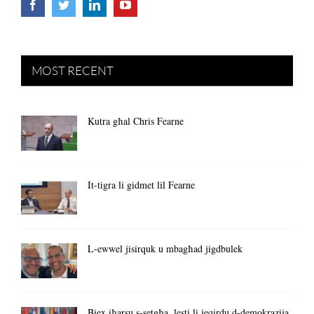
MOST RECENT
Kutra għal Chris Fearne
It-tigra li gidmet lil Fearne
L-ewwel jisirquk u mbagħad jigdbulek
Biex iħarsu s-setgħa, lesti li jeqirdu d-demokrazija