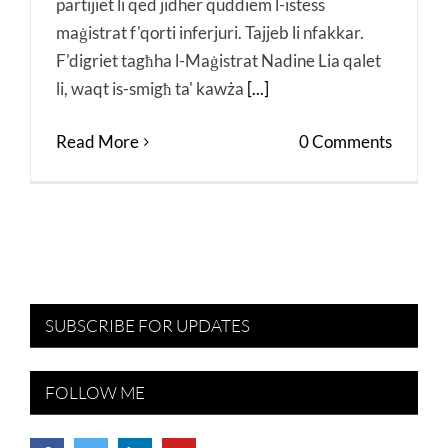
partijiet li qed jidher quddiem l-istess
maġistrat f'qorti inferjuri. Tajjeb li nfakkar.
F'digriet tagħha l-Maġistrat Nadine Lia qalet
li, waqt is-smigħ ta' kawża
[...]
Read More
0 Comments
SUBSCRIBE FOR UPDATES
FOLLOW ME