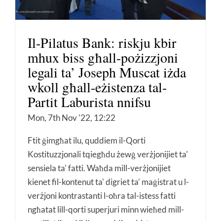
Il-Pilatus Bank: riskju kbir
mhux biss għall-pożizzjoni
legali ta’ Joseph Muscat iżda
wkoll għall-eżistenza tal-
Partit Laburista nnifsu
Mon, 7th Nov '22, 12:22
Ftit ġimgħat ilu, quddiem il-Qorti
Kostituzzjonali tqiegħdu żewġ verżjonijiet ta'
sensiela ta' fatti. Waħda mill-verżjonijiet
kienet fil-kontenut ta' digriet ta' maġistrat u l-
verżjoni kontrastanti l-oħra tal-istess fatti
ngħatat lill-qorti superjuri minn wieħed mill-