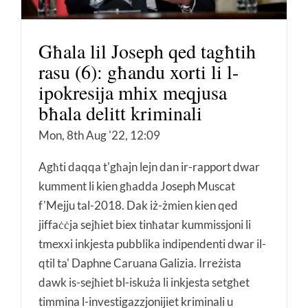
Għala lil Joseph qed tagħtih
rasu (6): għandu xorti li l-
ipokresija mhix meqjusa
bħala delitt kriminali
Mon, 8th Aug '22, 12:09
Agħti daqqa t'għajn lejn dan ir-rapport dwar
kumment li kien għadda Joseph Muscat
f'Mejju tal-2018. Dak iż-żmien kien qed
jiffaċċja sejħiet biex tinħatar kummissjoni li
tmexxi inkjesta pubblika indipendenti dwar il-
qtil ta' Daphne Caruana Galizia. Irreżista
dawk is-sejħiet bl-iskuża li inkjesta setgħet
timmina l-investigazzjonijiet kriminali u