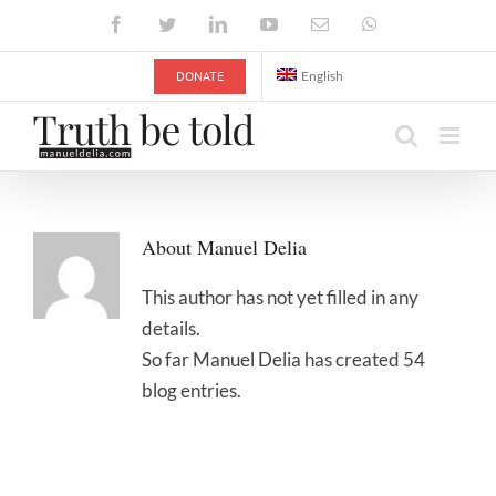
Skip
Facebook
Twitter
LinkedIn
YouTube
Email
WhatsApp
to
content
DONATE
English
About
Manuel Delia
This author has not yet filled in any
details.
So far Manuel Delia has created 54
blog entries.