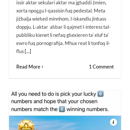
issir aktar sekulari aktar ma jgħaddi żmien,
xorta npoġġu l-qassisin fuq pedestal. Meta
jiżbalja wieħed minnhom, l-iskandlu jinħass
doppju. L-aktar aħbar li qajmet l-interess tal-
pubbliku kienet li nefaq għexieren ta' eluf ta'
ewro fuq pornografija. Mhux reat li tonfoq il-
flus
[...]
Read More
1 Comment