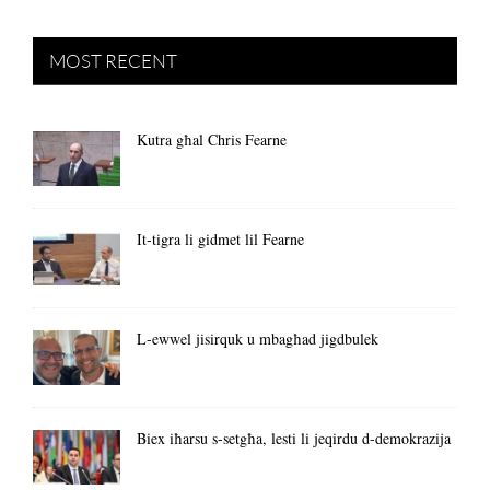
MOST RECENT
Kutra għal Chris Fearne
It-tigra li gidmet lil Fearne
L-ewwel jisirquk u mbagħad jigdbulek
Biex iħarsu s-setgħa, lesti li jeqirdu d-demokrazija