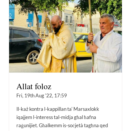
Allat foloz
Fri, 19th Aug '22, 17:59
Il-każ kontra l-kappillan ta' Marsaxlokk
iqajjem l-interess tal-midja għal ħafna
raġunijiet. Għalkemm is-soċjetà tagħna qed