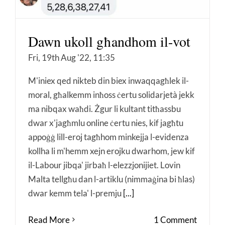
Dawn ukoll għandhom il-vot
Fri, 19th Aug '22, 11:35
M'iniex qed nikteb din biex inwaqqagħlek il-
moral, għalkemm inħoss ċertu solidarjetà jekk
ma nibqax waħdi. Żgur li kultant titħassbu
dwar x'jagħmlu online ċertu nies, kif jagħtu
appoġġ lill-eroj tagħhom minkejja l-evidenza
kollha li m'hemm xejn erojku dwarhom, jew kif
il-Labour jibqa' jirbaħ l-elezzjonijiet. Lovin
Malta tellgħu dan l-artiklu (nimmaġina bi ħlas)
dwar kemm tela' l-premju
[...]
Read More
1 Comment