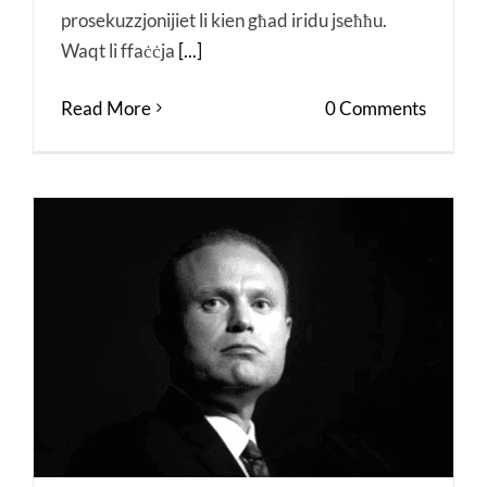
prosekuzzjonijiet li kien għad iridu jseħħu.
Waqt li ffaċċja
[...]
Read More
0 Comments