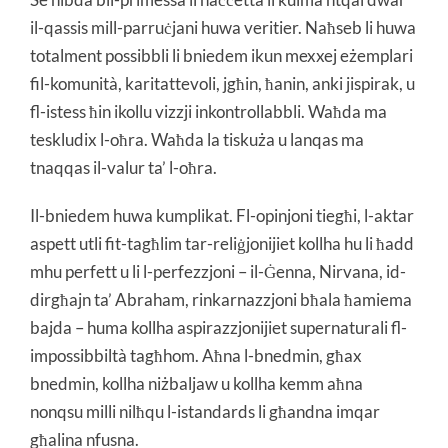
il-qassis mill-parruċjani huwa veritier. Naħseb li huwa
totalment possibbli li bniedem ikun mexxej eżemplari
fil-komunità, karitattevoli, jgħin, ħanin, anki jispirak, u
fl-istess ħin ikollu vizzji inkontrollabbli. Waħda ma
teskludix l-oħra. Waħda la tiskuża u lanqas ma
tnaqqas il-valur ta’ l-oħra.
Il-bniedem huwa kumplikat. Fl-opinjoni tiegħi, l-aktar
aspett utli fit-tagħlim tar-reliġjonijiet kollha hu li ħadd
mhu perfett u li l-perfezzjoni – il-Ġenna, Nirvana, id-
dirgħajn ta’ Abraham, rinkarnazzjoni bħala ħamiema
bajda – huma kollha aspirazzjonijiet supernaturali fl-
impossibbiltà tagħhom. Aħna l-bnedmin, għax
bnedmin, kollha niżbaljaw u kollha kemm aħna
nonqsu milli nilħqu l-istandards li għandna imqar
għalina nfusna.