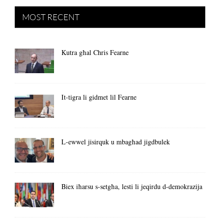
MOST RECENT
Kutra għal Chris Fearne
It-tigra li gidmet lil Fearne
L-ewwel jisirquk u mbagħad jigdbulek
Biex iħarsu s-setgħa, lesti li jeqirdu d-demokrazija