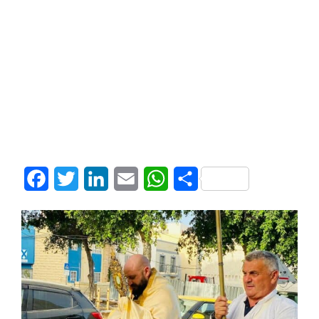
Facebook
Twitter
LinkedIn
Email
WhatsApp
Share