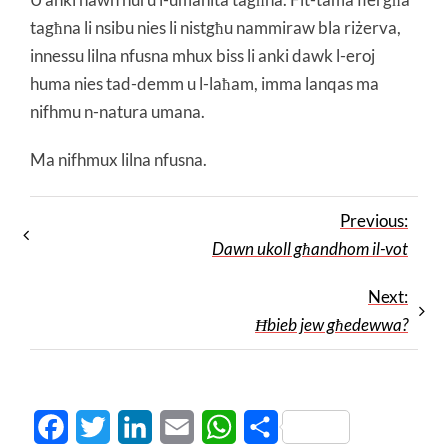
tagħna li nsibu nies li nistgħu nammiraw bla riżerva,
innessu lilna nfusna mhux biss li anki dawk l-eroj
huma nies tad-demm u l-laħam, imma lanqas ma
nifhmu n-natura umana.
Ma nifhmux lilna nfusna.
Previous:
Dawn ukoll għandhom il-vot
Next:
Ħbieb jew għedewwa?
Facebook
Twitter
LinkedIn
Email
WhatsApp
Share