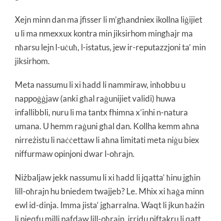
Xejn minn dan ma jfisser li m’għandniex ikollna liġijiet
u li ma nmexxux kontra min jiksirhom mingħajr ma
nħarsu lejn l-uċuħ, l-istatus, jew ir-reputazzjoni ta’ min
jiksirhom.
Meta nassumu li xi ħadd li nammiraw, inħobbu u
nappoġġjaw (anki għal raġunijiet validi) huwa
infallibbli, nuru li ma tantx fhimna x’inhi n-natura
umana. U hemm raġuni għal dan. Kollha kemm aħna
nirreżistu li naċċettaw li aħna limitati meta niġu biex
niffurmaw opinjoni dwar l-oħrajn.
Niżbaljaw jekk nassumu li xi ħadd li jqatta’ ħinu jgħin
lill-oħrajn hu bniedem twajjeb? Le. Mhix xi ħaġa minn
ewl id-dinja. Imma jista’ jgħarralna. Waqt li jkun ħażin
li nieqfu milli nafdaw lill-oħrajn, irridu niftakru li qatt