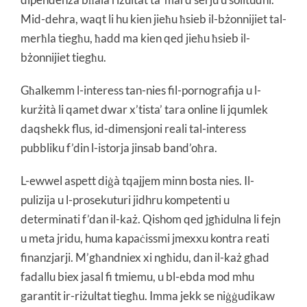
Mid-dehra, waqt li hu kien jieħu ħsieb il-bżonnijiet tal-
merħla tiegħu, ħadd ma kien qed jieħu ħsieb il-
bżonnijiet tiegħu.
Għalkemm l-interess tan-nies fil-pornografija u l-
kurżità li qamet dwar x’tista’ tara online li jqumlek
daqshekk flus, id-dimensjoni reali tal-interess
pubbliku f’din l-istorja jinsab band’oħra.
L-ewwel aspett diġà tqajjem minn bosta nies. Il-
pulizija u l-prosekuturi jidhru kompetenti u
determinati f’dan il-każ. Qishom qed jgħidulna li fejn
u meta jridu, huma kapaċissmi jmexxu kontra reati
finanzjarji. M’għandniex xi ngħidu, dan il-każ għad
fadallu biex jasal fi tmiemu, u bl-ebda mod mhu
garantit ir-riżultat tiegħu. Imma jekk se niġġudikaw