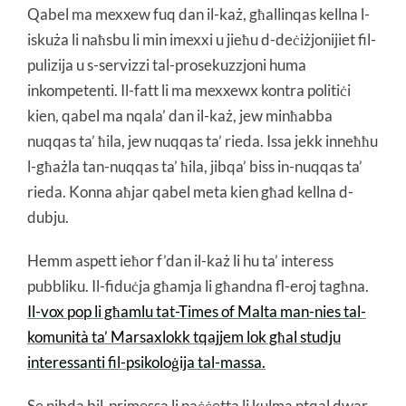
Qabel ma mexxew fuq dan il-każ, għallinqas kellna l-
iskuża li naħsbu li min imexxi u jieħu d-deċiżjonijiet fil-
pulizija u s-servizzi tal-prosekuzzjoni huma
inkompetenti. Il-fatt li ma mexxewx kontra politiċi
kien, qabel ma nqala’ dan il-każ, jew minħabba
nuqqas ta’ ħila, jew nuqqas ta’ rieda. Issa jekk inneħħu
l-għażla tan-nuqqas ta’ ħila, jibqa’ biss in-nuqqas ta’
rieda. Konna aħjar qabel meta kien għad kellna d-
dubju.
Hemm aspett ieħor f’dan il-każ li hu ta’ interess
pubbliku. Il-fiduċja għamja li għandna fl-eroj tagħna.
Il-vox pop li għamlu tat-Times of Malta man-nies tal-
komunità ta’ Marsaxlokk tqajjem lok għal studju
interessanti fil-psikoloġija tal-massa.
Se nibda bil-primessa li naċċetta li kulma ntqal dwar