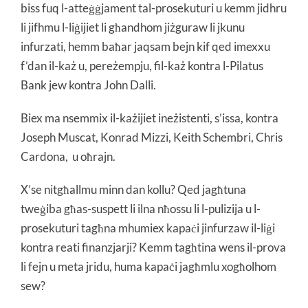
biss fuq l-atteġġjament tal-prosekuturi u kemm jidhru
li jifhmu l-liġijiet li għandhom jiżguraw li jkunu
infurzati, hemm baħar jaqsam bejn kif qed imexxu
f’dan il-każ u, pereżempju, fil-każ kontra l-Pilatus
Bank jew kontra John Dalli.
Biex ma nsemmix il-każijiet ineżistenti, s’issa, kontra
Joseph Muscat, Konrad Mizzi, Keith Schembri, Chris
Cardona, u oħrajn.
X’se nitgħallmu minn dan kollu? Qed jagħtuna
tweġiba għas-suspett li ilna nħossu li l-pulizija u l-
prosekuturi tagħna mhumiex kapaċi jinfurzaw il-liġi
kontra reati finanzjarji? Kemm tagħtina wens il-prova
li fejn u meta jridu, huma kapaċi jagħmlu xogħolhom
sew?