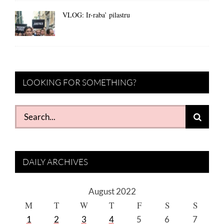
VLOG: Ir-raba’ pilastru
LOOKING FOR SOMETHING?
Search
for:
DAILY ARCHIVES
August 2022
M
T
W
T
F
S
S
1
2
3
4
5
6
7