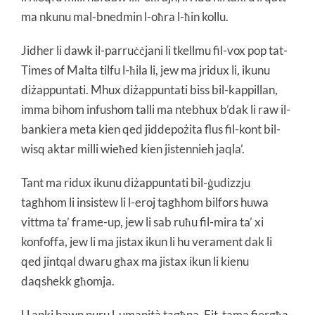
ma nkunu mal-bnedmin l-oħra l-ħin kollu.
Jidher li dawk il-parruċċjani li tkellmu fil-vox pop tat-
Times of Malta tilfu l-ħila li, jew ma jridux li, ikunu
diżappuntati. Mhux diżappuntati biss bil-kappillan,
imma bihom infushom talli ma ntebħux b’dak li raw il-
bankiera meta kien qed jiddepożita flus fil-kont bil-
wisq aktar milli wieħed kien jistennieh jaqla’.
Tant ma ridux ikunu diżappuntati bil-ġudizzju
tagħhom li insistew li l-eroj tagħhom bilfors huwa
vittma ta’ frame-up, jew li sab ruħu fil-mira ta’ xi
konfoffa, jew li ma jistax ikun li hu verament dak li
qed jintqal dwaru għax ma jistax ikun li kienu
daqshekk għomja.
U anki hawn nuru l-umanità tagħna. Fit-tama fiergħa