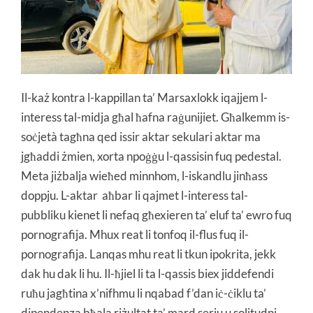
Il-każ kontra l-kappillan ta’ Marsaxlokk iqajjem l-
interess tal-midja għal ħafna raġunijiet. Għalkemm is-
soċjetà tagħna qed issir aktar sekulari aktar ma
jgħaddi żmien, xorta npoġġu l-qassisin fuq pedestal.
Meta jiżbalja wieħed minnhom, l-iskandlu jinħass
doppju. L-aktar aħbar li qajmet l-interess tal-
pubbliku kienet li nefaq għexieren ta’ eluf ta’ ewro fuq
pornografija. Mhux reat li tonfoq il-flus fuq il-
pornografija. Lanqas mhu reat li tkun ipokrita, jekk
dak hu dak li hu. Il-ħjiel li ta l-qassis biex jiddefendi
ruħu jagħtina x’nifhmu li nqabad f’dan iċ-ċiklu ta’
dipendenza bħala riżultat ta’ mard serju u solitudni.