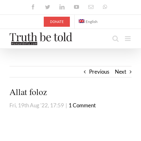
Skip
Facebook
Twitter
LinkedIn
YouTube
Email
WhatsApp
to
content
DONATE
English
Previous
Next
Allat foloz
Fri, 19th Aug '22, 17:59
|
1 Comment