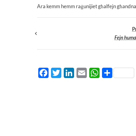
Ara kemm hemm raġunijiet għalfejn għandna 
P
Fejn huma 
Facebook
Twitter
LinkedIn
Email
WhatsApp
Share