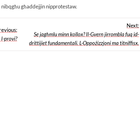
nibqgħu għaddejjin nipprotestaw.
Next:
revious:
Se jagħmlu minn kollox? Il-Gvern jirrombla fuq id-
l-provi?
drittijiet fundamentali. L-Oppożizzjoni ma titniffisx.