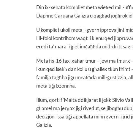
Din ix-xenata kompliet meta wieħed mill-uffiċjal
Daphne Caruana Galizia u qagħad jogħrok i
U kompliet ukoll meta l-gvern ipprova jintimida
lill-folol kontrihom waqt li kienu qed jippruva
eredi ta’ mara li ġiet imċaħħda mid-dritt sagr
Meta fis-16 tax-xahar tmur – jew ma tmurx – q
ikun qed iseħħ dan kollu u għaliex tkun fhimt 
familja tagħha jiġu mċaħħda mill-ġustizzja, all
meta tiġi bżonnha.
Illum, qorti f’Malta ddikjarat li jekk Silvio Val
għamel ma jerġax jiġi rivedut, se jibqgħu dubj
deċiżjoni issa tiġi appellata minn gvern li jri
Galizia.