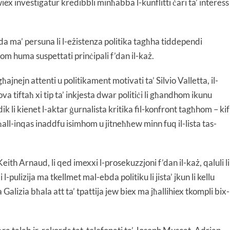
ex investigatur kredibbli minħabba l-kunflitti ċari ta’ interess
dda ma’ persuna li l-eżistenza politika tagħha tiddependi
m huma suspettati prinċipali f’dan il-każ.
ejn attenti u politikament motivati ta’ Silvio Valletta, il-
ova tiftaħ xi tip ta’ inkjesta dwar politiċi li għandhom ikunu
 dik li kienet l-aktar ġurnalista kritika fil-konfront tagħhom – kif
all-inqas inaddfu isimhom u jitneħħew minn fuq il-lista tas-
Keith Arnaud, li qed imexxi l-prosekuzzjoni f’dan il-każ, qaluli li
pulizija ma tkellmet mal-ebda politiku li jista’ jkun li kellu
alizia bħala att ta’ tpattija jew biex ma jħallihiex tkompli bix-