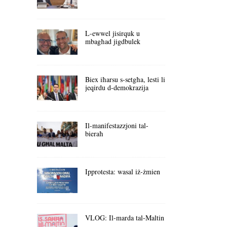
L-ewwel jisirquk u
mbagħad jigdbulek
Biex iħarsu s-setgħa, lesti li
jeqirdu d-demokrazija
Il-manifestazzjoni tal-
bieraħ
Ipprotesta: wasal iż-żmien
VLOG: Il-marda tal-Maltin