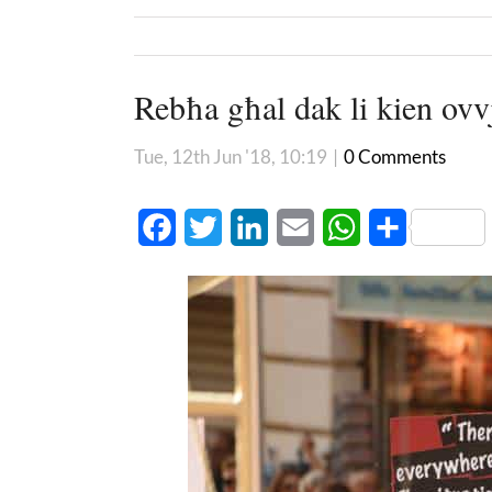
Rebħa għal dak li kien ovvj
Tue, 12th Jun '18, 10:19
|
0 Comments
Facebook
Twitter
LinkedIn
Email
WhatsApp
Share