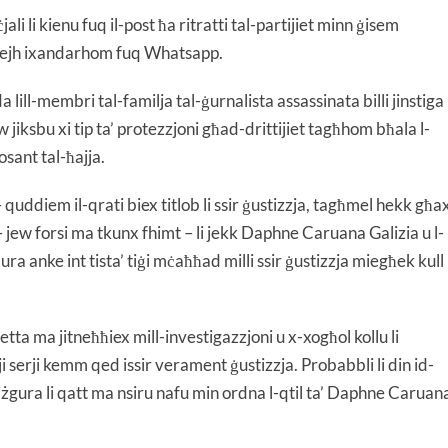
i li kienu fuq il-post ħa ritratti tal-partijiet minn ġisem
dejh ixandarhom fuq Whatsapp.
 lill-membri tal-familja tal-ġurnalista assassinata billi jinstiga
w jiksbu xi tip ta’ protezzjoni għad-drittijiet tagħhom bħala l-
osant tal-ħajja.
uddiem il-qrati biex titlob li ssir ġustizzja, tagħmel hekk għa
– jew forsi ma tkunx fhimt – li jekk Daphne Caruana Galizia u l-
ura anke int tista’ tiġi mċaħħad milli ssir ġustizzja miegħek kull
letta ma jitneħħiex mill-investigazzjoni u x-xogħol kollu li
i serji kemm qed issir verament ġustizzja. Probabbli li din id-
d jiżgura li qatt ma nsiru nafu min ordna l-qtil ta’ Daphne Caruan