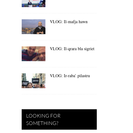
VLOG: Il-mafja hawn
VLOG: Il-qrara bla sigriet
VLOG: Ir-raba’ pilastru
LOOKING FOR
SOMETHING?