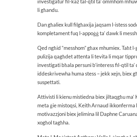
investigatur fil-każ tal-qtil ta’ ommhom mhuwi
li għandu.
Dan għaliex kull filgħaxija jaqsam l-istess so
kompletament fuq l-appoġġ ta’ dawk li messho
Qed ngħid “messhom” għax mhumiex. Taħt l-għajn
pulizija qagħdet attenta li tevita li mqar tippr
investigati bħala persuni b’interess fil-qtil ta’
iddeskrivewha huma stess – jekk xejn, biex għ
suspettati.
Attivisti li kienu mistiedna biex jiltaqgħu ma’ 
meta ġie mistoqsi, Keith Arnaud ikkonferma li l-
motivazzjoni biex jelimina lil Daphne Caruana G
xogħol tagħha.