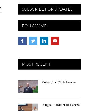
SUBSCRIBE FOR UPDATES
FOLLOW ME
MOST RECENT
Kutra għal Chris Fearne
It-tigra li gidmet lil Fearne