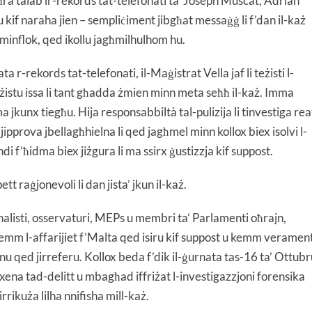
ra talab ir-rekords tat-telefonati ta’ Joseph Muscat, Adrian
kif naraha jien – sempliċiment jibgħat messaġġ li f’dan il-każ
minflok, qed ikollu jagħmilhulhom hu.
a r-rekords tat-telefonati, il-Maġistrat Vella jaf li teżisti l-
żistu issa li tant għadda żmien minn meta seħħ il-każ. Imma
i ma jkunx tiegħu. Hija responsabbiltà tal-pulizija li tinvestiga rea
jipprova jbellagħhielna li qed jagħmel minn kollox biex isolvi l-
hdi f’ħidma biex jiżgura li ma ssirx ġustizzja kif suppost.
ett raġjonevoli li dan jista’ jkun il-każ.
nalisti, osservaturi, MEPs u membri ta’ Parlamenti oħrajn,
 kemm l-affarijiet f’Malta qed isiru kif suppost u kemm veramen
ikunu qed jirreferu. Kollox beda f’dik il-ġurnata tas-16 ta’ Ottub
ena tad-delitt u mbagħad iffriżat l-investigazzjoni forensika
rikuża lilha nnifisha mill-każ.