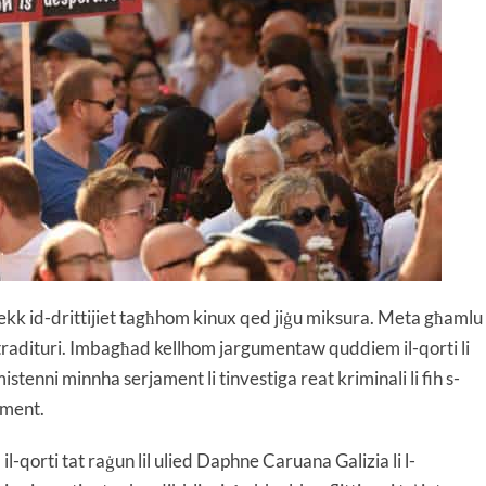
 jekk id-drittijiet tagħhom kinux qed jiġu miksura. Meta għamlu
om tradituri. Imbagħad kellhom jargumentaw quddiem il-qorti li
stenni minnha serjament li tinvestiga reat kriminali li fih s-
ament.
-qorti tat raġun lil ulied Daphne Caruana Galizia li l-