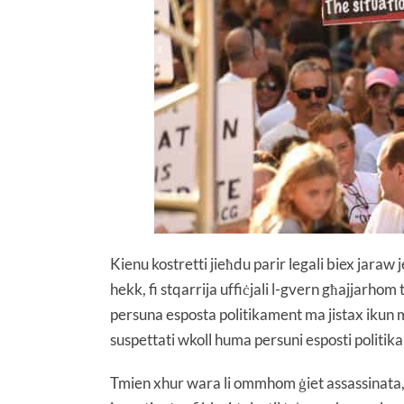
Kienu kostretti jieħdu parir legali biex jaraw
hekk, fi stqarrija uffiċjali l-gvern għajjarh
persuna esposta politikament ma jistax ikun mi
suspettati wkoll huma persuni esposti politik
Tmien xhur wara li ommhom ġiet assassinata, il