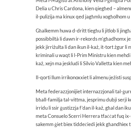
Meta l-Maġistrat Anthony Vella l-ġimgħa l-oħ
Delia u Chris Cardona, kien qiegħed – almenu 
il-pulizija ma kinux qed jagħmlu xogħolhom u 
Għalkemm huwa d-dritt tiegħu li jitlob li jingħat
possibbiltà li dawn ir-rekords m’għadhomx je
jekk jirriżulta li dan ikun il-każ, it-tort żgur l
kriminali u waqt li l-Prim Ministru kien mehdi 
każ, xejn ma jeskludi li Silvio Valletta kien me
Il-qorti llum irrikonoxxiet li almenu jeżisti susp
Meta federazzjonijiet internazzjonali tal-ġur
bħall-familja tal-vittma, jesprimu dubji serji
irridu li ssir ġustizzja f’dan il-każ, għal dan 
meta Consuelo Scerri Herrera tfaċċat fuq ix-x
sakemm ġiet biex tiddeċiedi jekk għandhiex tir