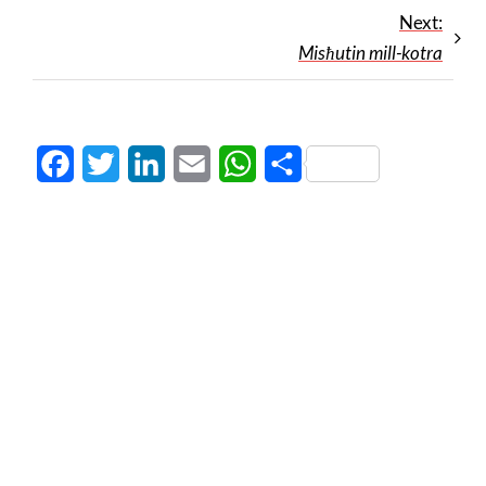
Next:
Misħutin mill-kotra
Facebook
Twitter
LinkedIn
Email
WhatsApp
Share