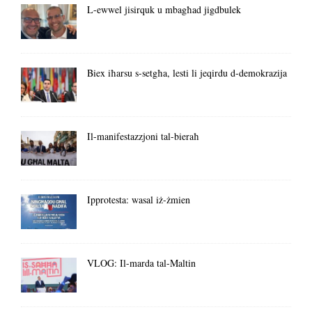
L-ewwel jisirquk u mbagħad jigdbulek
Biex iħarsu s-setgħa, lesti li jeqirdu d-demokrazija
Il-manifestazzjoni tal-bieraħ
Ipprotesta: wasal iż-żmien
VLOG: Il-marda tal-Maltin