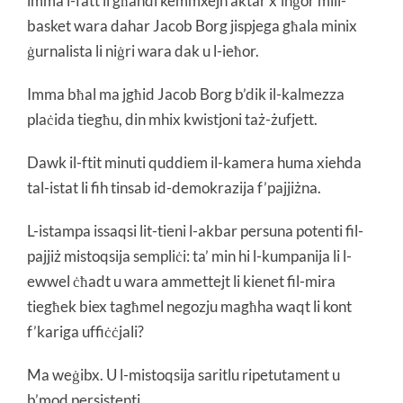
imma l-fatt li għandi kemmxejn aktar x’inġor mill-
basket wara dahar Jacob Borg jispjega għala minix
ġurnalista li niġri wara dak u l-ieħor.
Imma bħal ma jgħid Jacob Borg b’dik il-kalmezza
plaċida tiegħu, din mhix kwistjoni taż-żufjett.
Dawk il-ftit minuti quddiem il-kamera huma xiehda
tal-istat li fih tinsab id-demokrazija f’pajjiżna.
L-istampa issaqsi lit-tieni l-akbar persuna potenti fil-
pajjiż mistoqsija sempliċi: ta’ min hi l-kumpanija li l-
ewwel ċħadt u wara ammettejt li kienet fil-mira
tiegħek biex tagħmel negozju magħha waqt li kont
f’kariga uffiċċjali?
Ma weġibx. U l-mistoqsija saritlu ripetutament u
b’mod persistenti.