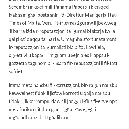
Schembri inkixef mill-Panama Papers li kien qed
ixaħħam għal bosta snin lid-Direttur Maniġerjali tat-
Times of Malta. Veru li t-
trustees
żguraw li jbewweġ
‘il barra iżda r-reputazzjoni ta’ ġurnal bi storja twila
qalgħet’ daqqa ta’ ħarta. U magħha sfortunatament
ir-reputazzjoni ta’ ġurnalisti bla biża’, ħawtiela,
oġġettivi u kapaċi li m’għamlu xejn biex iċappsu l-
gazzetta tagħhom bil-ħsara fir-reputazzjoni li fil-fatt
sofriet.
Imma meta naħsbu fil-korruzzjoni, bir-raġun naħsbu
l-ewwelnett f’dak li jisfaw korrotti u qalja naħsbu
f’dak li jikkorrompu: dawk li jpoġġu l-flus fl-envelopp
metaforiku u jitolbu pjaċiri għall-ħwejjeġ li
mgħandhomx dritt għalihom.