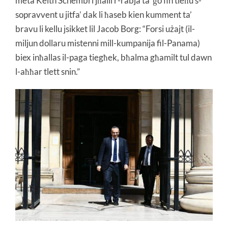
meta Keith Schembri jħalli r-rabja ta’ ġo fih tieħu s-
sopravvent u jitfa’ dak li ħaseb kien kumment ta’
bravu li kellu jsikket lil Jacob Borg: “Forsi użajt (il-
miljun dollaru mistenni mill-kumpanija fil-Panama)
biex inħallas il-paga tiegħek, bħalma għamilt tul dawn
l-aħħar tlett snin.”