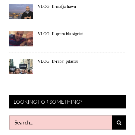
VLOG: Il-mafja hawn
VLOG: Il-qrara bla sigriet
VLOG: Ir-raba’ pilastru
LOOKING FOR SOMETHING?
Search
for: