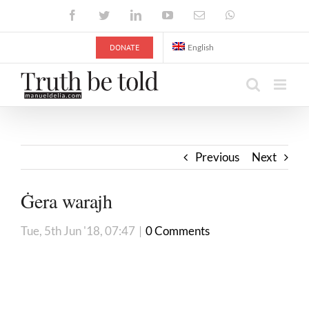
Skip
Facebook
Twitter
LinkedIn
YouTube
Email
WhatsApp
to
content
DONATE
English
Previous
Next
Ġera warajh
Tue, 5th Jun '18, 07:47
|
0 Comments