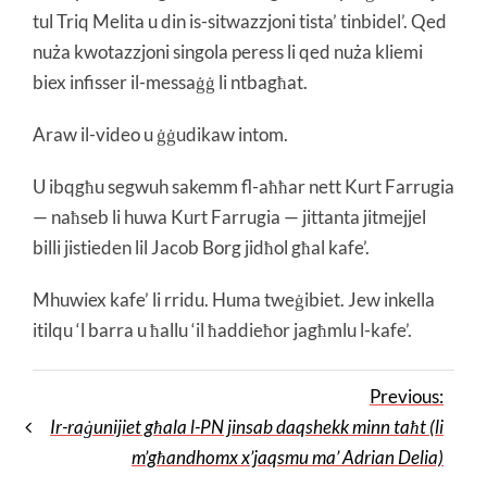
tul Triq Melita u din is-sitwazzjoni tista’ tinbidel’. Qed
nuża kwotazzjoni singola peress li qed nuża kliemi
biex infisser il-messaġġ li ntbagħat.
Araw il-video u ġġudikaw intom.
U ibqgħu segwuh sakemm fl-aħħar nett Kurt Farrugia
— naħseb li huwa Kurt Farrugia — jittanta jitmejjel
billi jistieden lil Jacob Borg jidħol għal kafe’.
Mhuwiex kafe’ li rridu. Huma tweġibiet. Jew inkella
itilqu ‘l barra u ħallu ‘il ħaddieħor jagħmlu l-kafe’.
Previous:
Ir-raġunijiet għala l-PN jinsab daqshekk minn taħt (li
m’għandhomx x’jaqsmu ma’ Adrian Delia)