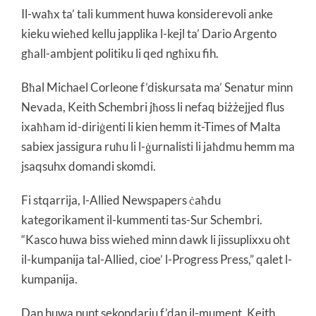
Il-waħx ta’ tali kumment huwa konsiderevoli anke
kieku wieħed kellu japplika l-kejl ta’ Dario Argento
għall-ambjent politiku li qed ngħixu fih.
Bħal Michael Corleone f’diskursata ma’ Senatur minn
Nevada, Keith Schembri jħoss li nefaq biżżejjed flus
ixaħħam id-diriġenti li kien hemm it-Times of Malta
sabiex jassigura ruħu li l-ġurnalisti li jaħdmu hemm ma
jsaqsuhx domandi skomdi.
Fi stqarrija, l-Allied Newspapers ċaħdu
kategorikament il-kummenti tas-Sur Schembri.
“Kasco huwa biss wieħed minn dawk li jissuplixxu oħt
il-kumpanija tal-Allied, cioe’ l-Progress Press,” qalet l-
kumpanija.
Dan huwa punt sekondarju f’dan il-mument. Keith