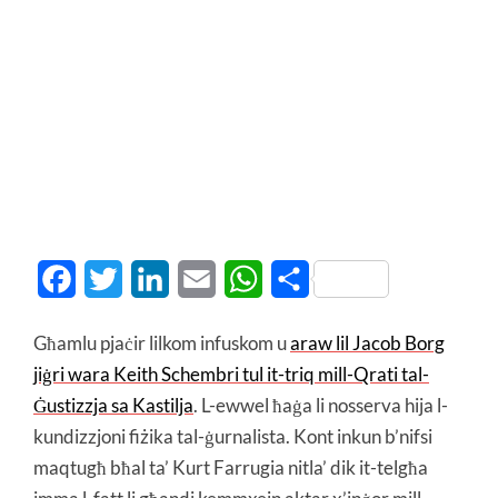
Facebook
Twitter
LinkedIn
Email
WhatsApp
Share
Għamlu pjaċir lilkom infuskom u
araw lil Jacob Borg
jiġri wara Keith Schembri tul it-triq mill-Qrati tal-
Ġustizzja sa Kastilja
. L-ewwel ħaġa li nosserva hija l-
kundizzjoni fiżika tal-ġurnalista. Kont inkun b’nifsi
maqtugħ bħal ta’ Kurt Farrugia nitla’ dik it-telgħa