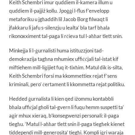
Keith Schembri imur quddiem il-kamera illum u
quddiem il-pajjiż kollu. Jpoġġi l-flus f’envelopp
metaforiku u jgħaddih lil Jacob Borg filwaqt li
jfakkaru li jafu s-silenzju u lealta’ bla tarf bħala
rikonoxximent tal-paga li rċieva tul l-aħħar tlett snin.
Minkejja li l-ġurnalisti huma istituzzjoni tad-
demokrazija tagħna mhumiex uffiċċjali tal-istat kif
miftiehem mill-liġijiet fuq it-tixħim. Matul dik is-silta,
Keith Schembri forsi ma kkommettiex rejat f’sens
kriminali, pero’ ċertament li kkommetta rejat politiku.
Hedded ġurnalista li kien qed iżommu kontabbli
bħala uffiċjal għoli tal-gvern li fuqu hemm suspetti ta’
aġir mhux xieraq, b’konsegwenzi personali: il-paga
tiegħu. ‘Matul l-aħħar tlett snin il-paga tiegħek kienet
tiddependi mill-generosita’ tiegħi. Kompli iġri waraja