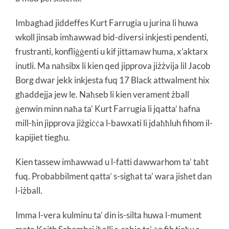
Imbagħad jiddeffes Kurt Farrugia u jurina li huwa
wkoll jinsab imħawwad bid-diversi inkjesti pendenti,
frustranti, konfliġġenti u kif jittamaw huma, x’aktarx
inutli. Ma naħsibx li kien qed jipprova jiżżvija lil Jacob
Borg dwar jekk inkjesta fuq 17 Black attwalment hix
għaddejja jew le. Naħseb li kien verament żball
ġenwin minn naħa ta’ Kurt Farrugia li jqatta’ ħafna
mill-ħin jipprova jiżgiċċa l-bawxati li jdaħħluh fihom il-
kapijiet tiegħu.
Kien tassew imħawwad u l-fatti dawwarhom ta’ taħt
fuq. Probabbilment qatta’ s-sigħat ta’ wara jisħet dan
l-iżball.
Imma l-vera kulminu ta’ din is-silta huwa l-mument