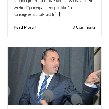
rapport jirriżulta li l-każ kontra Varnava kien
wieħed “prinċipalment politiku” u
konsegwenza tal-fatt li
[...]
Read More
0 Comments