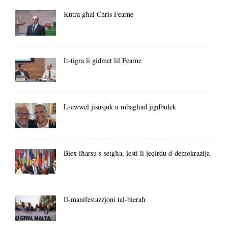
Kutra għal Chris Fearne
It-tigra li gidmet lil Fearne
L-ewwel jisirquk u mbagħad jigdbulek
Biex iħarsu s-setgħa, lesti li jeqirdu d-demokrazija
Il-manifestazzjoni tal-bieraħ