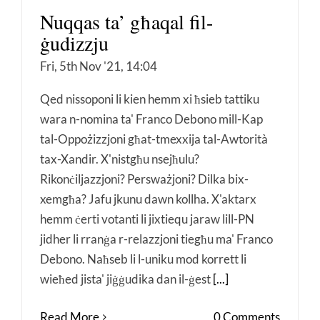
Nuqqas ta’ għaqal fil-
ġudizzju
Fri, 5th Nov '21, 14:04
Qed nissoponi li kien hemm xi ħsieb tattiku
wara n-nomina ta' Franco Debono mill-Kap
tal-Oppożizzjoni għat-tmexxija tal-Awtorità
tax-Xandir. X'nistgħu nsejħulu?
Rikonċiljazzjoni? Persważjoni? Dilka bix-
xemgħa? Jafu jkunu dawn kollha. X'aktarx
hemm ċerti votanti li jixtiequ jaraw lill-PN
jidher li rranġa r-relazzjoni tiegħu ma' Franco
Debono. Naħseb li l-uniku mod korrett li
wieħed jista' jiġġudika dan il-ġest
[...]
Read More
0 Comments