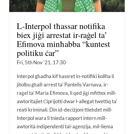
L-Interpol tħassar notifika
biex jiġi arrestat ir-raġel ta’
Efimova minħabba “kuntest
politiku ċar”
Fri, 5th Nov '21, 17:30
Interpol għadha kif ħassret in-notifiki kollha li
jitolbu għall-arrest ta' Pantelis Varnava, ir-
raġel ta' Maria Efimova, li qed jiġi mfittex mill-
awtoritajiet Ċiprijotti dwar l-allegat twettiq ta'
reati kriminali. Din id-deċiżjoni ttieħdet mill-
Interpol wara li tnieda rapport intern mill-
awtorità indipendenti tal-aġenzija, mil-liema