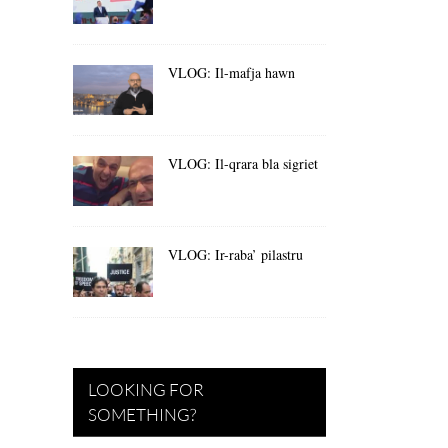
VLOG: Il-mafja hawn
VLOG: Il-qrara bla sigriet
VLOG: Ir-raba’ pilastru
LOOKING FOR
SOMETHING?