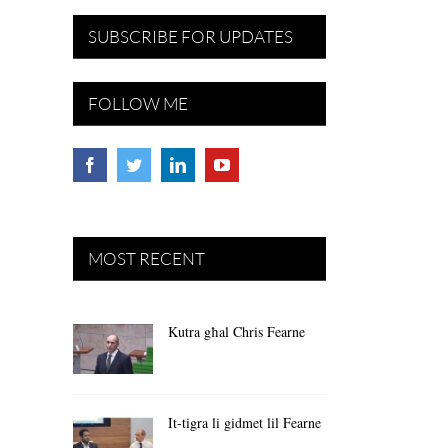
SUBSCRIBE FOR UPDATES
FOLLOW ME
MOST RECENT
Kutra għal Chris Fearne
It-tigra li gidmet lil Fearne