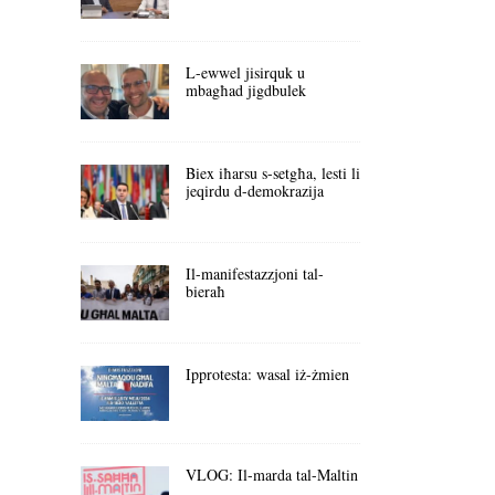
L-ewwel jisirquk u
mbagħad jigdbulek
Biex iħarsu s-setgħa, lesti li
jeqirdu d-demokrazija
Il-manifestazzjoni tal-
bieraħ
Ipprotesta: wasal iż-żmien
VLOG: Il-marda tal-Maltin