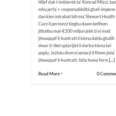
Ħlief dak l-imbierek ta' Konrad Mizzi, ħa
mhu jerfa' r-responsabbiltà għall-impenn l
dan kien intrabat bih ma' Stewart Health
Care li permezz tiegħu dawn kellhom
jitħallsu mal-€100 miljun jekk b'xi mod
jitwaqqaf il-kuntratt li kienu daħlu għalih
dwar it-tliet sptarijiet li darba kienu tal-
poplu. Jeżistu diversi xenarji li fihom jista'
jitwaqqaf il-kuntratt. Iżda huwa ferm
[...]
Read More
0 Commen