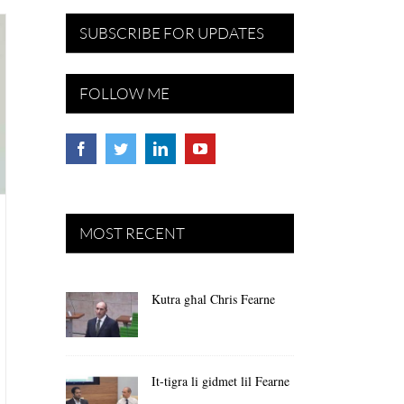
SUBSCRIBE FOR UPDATES
FOLLOW ME
MOST RECENT
Kutra għal Chris Fearne
It-tigra li gidmet lil Fearne