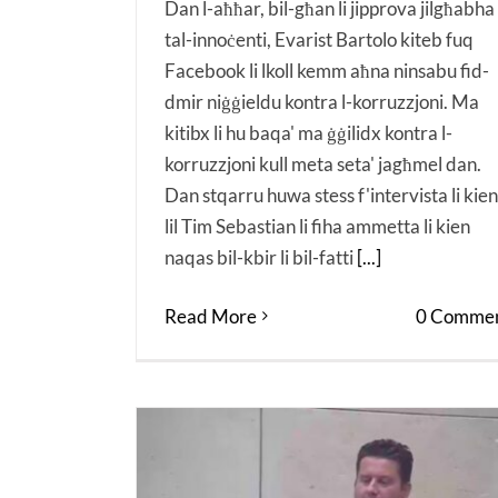
Dan l-aħħar, bil-għan li jipprova jilgħabha
tal-innoċenti, Evarist Bartolo kiteb fuq
Facebook li lkoll kemm aħna ninsabu fid-
dmir niġġieldu kontra l-korruzzjoni. Ma
kitibx li hu baqa' ma ġġilidx kontra l-
korruzzjoni kull meta seta' jagħmel dan.
Dan stqarru huwa stess f'intervista li kien
lil Tim Sebastian li fiha ammetta li kien
naqas bil-kbir li bil-fatti
[...]
Read More
0 Commen