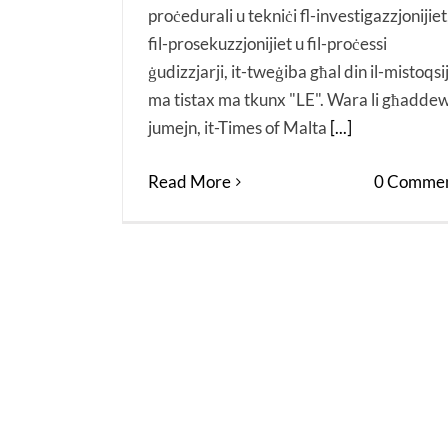
proċedurali u tekniċi fl-investigazzjonijiet
fil-prosekuzzjonijiet u fil-proċessi
ġudizzjarji, it-tweġiba għal din il-mistoqsi
ma tistax ma tkunx "LE". Wara li għadde
jumejn, it-Times of Malta
[...]
Read More
0 Commen