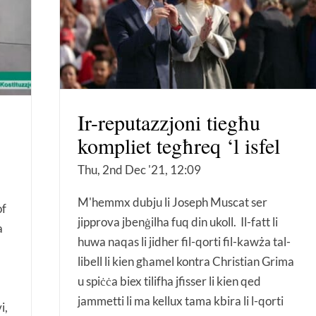
Ir-reputazzjoni tiegħu
kompliet tegħreq ‘l isfel
Thu, 2nd Dec '21, 12:09
M'hemmx dubju li Joseph Muscat ser
of
jipprova jbenġilha fuq din ukoll. Il-fatt li
a
huwa naqas li jidher fil-qorti fil-kawża tal-
libell li kien għamel kontra Christian Grima
u spiċċa biex tilifha jfisser li kien qed
jammetti li ma kellux tama kbira li l-qorti
i,