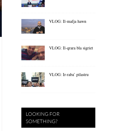
VLOG: Il-mafja hawn
VLOG: Il-qrara bla sigriet
VLOG: Ir-raba’ pilastru
LOOKING FOR
SOMETHING?