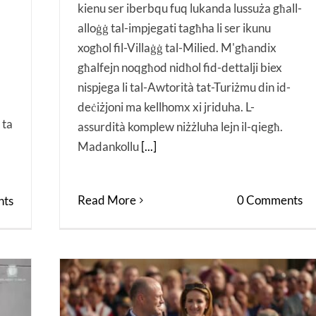
kienu ser iberbqu fuq lukanda lussuża għall-
alloġġ tal-impjegati tagħha li ser ikunu
xogħol fil-Villaġġ tal-Milied. M'għandix
għalfejn noqgħod nidħol fid-dettalji biex
nispjega li tal-Awtorità tat-Turiżmu din id-
deċiżjoni ma kellhomx xi jriduha. L-
 ta
assurdità komplew niżżluha lejn il-qiegħ.
Madankollu
[...]
Read More
0 Comments
ts