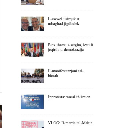
L-ewwel jisirquk u
mbagħad jigdbulek
Biex iħarsu s-setgħa, lesti li
jeqirdu d-demokrazija
Il-manifestazzjoni tal-
bieraħ
Ipprotesta: wasal iż-żmien
VLOG: Il-marda tal-Maltin