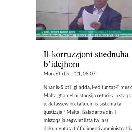
Il-korruzzjoni stiednuha
b’idejhom
Mon, 6th Dec '21, 08:07
Nhar is-Sibt li għadda, l-editur tat-Times 
Malta għamel mistoqsija retorika u staqs
jekk tassew hix taħdem is-sistema tal-
ġustizzja f'Malta. Ġaladarba din il-
mistoqsija segwiet lista twila u
dokumentata ta' fallimenti amministrattiv