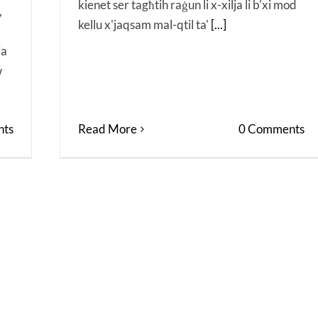
kienet ser tagħtih raġun li x-xilja li b'xi mod
,
kellu x'jaqsam mal-qtil ta'
[...]
ja
w
Read More
0 Comments
ts