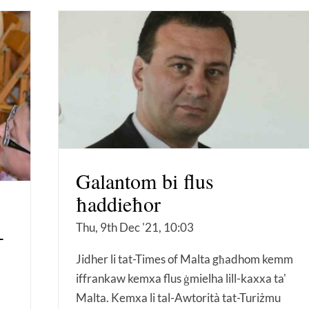
Galantom bi flus
ħaddieħor
Thu, 9th Dec '21, 10:03
-
Jidher li tat-Times of Malta għadhom kemm
iffrankaw kemxa flus ġmielha lill-kaxxa ta'
Malta. Kemxa li tal-Awtorità tat-Turiżmu