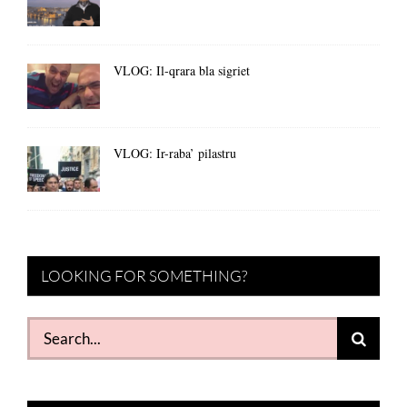
VLOG: Il-qrara bla sigriet
VLOG: Ir-raba’ pilastru
LOOKING FOR SOMETHING?
Search
for: