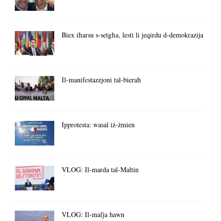
Biex iħarsu s-setgħa, lesti li jeqirdu d-demokrazija
Il-manifestazzjoni tal-bieraħ
Ipprotesta: wasal iż-żmien
VLOG: Il-marda tal-Maltin
VLOG: Il-mafja hawn