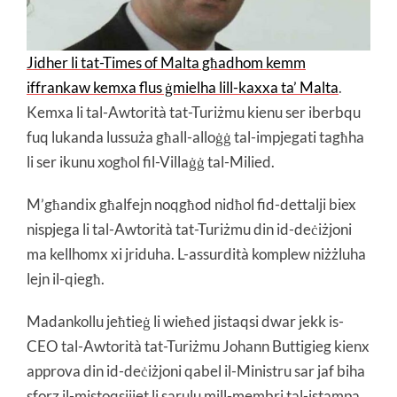
Jidher li tat-Times of Malta għadhom kemm
iffrankaw kemxa flus ġmielha lill-kaxxa ta’ Malta
.
Kemxa li tal-Awtorità tat-Turiżmu kienu ser iberbqu
fuq lukanda lussuża għall-alloġġ tal-impjegati tagħha
li ser ikunu xogħol fil-Villaġġ tal-Milied.
M’għandix għalfejn noqgħod nidħol fid-dettalji biex
nispjega li tal-Awtorità tat-Turiżmu din id-deċiżjoni
ma kellhomx xi jriduha. L-assurdità komplew niżżluha
lejn il-qiegħ.
Madankollu jeħtieġ li wieħed jistaqsi dwar jekk is-
CEO tal-Awtorità tat-Turiżmu Johann Buttigieg kienx
approva din id-deċiżjoni qabel il-Ministru sar jaf biha
sforz il-mistoqsijiet li sarulu mill-membri tal-istampa,