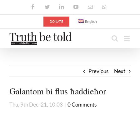
Skip
Facebook
Twitter
LinkedIn
YouTube
Email
WhatsApp
to
content
DONATE
English
Previous
Next
Galantom bi flus ħaddieħor
Thu, 9th Dec '21, 10:03
|
0 Comments