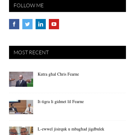
FOLLOW ME
MOST RECENT
Kutra għal Chris Fearne
It-tigra li gidmet lil Fearne
L-ewwel jisirquk u mbagħad jigdbulek