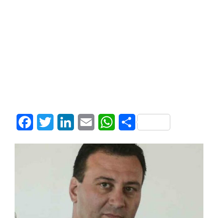
Facebook
Twitter
LinkedIn
Email
WhatsApp
Share