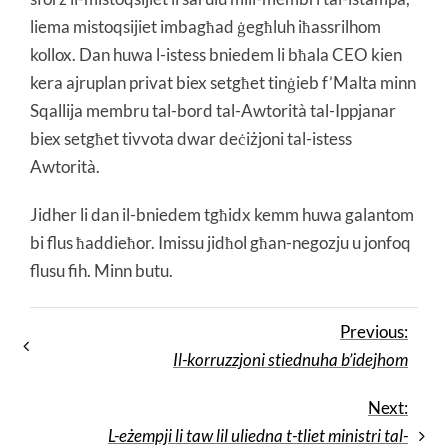
liema mistoqsijiet imbagħad ġegħluh iħassrilhom
kollox. Dan huwa l-istess bniedem li bħala CEO kien
kera ajruplan privat biex setgħet tinġieb f’Malta minn
Sqallija membru tal-bord tal-Awtorità tal-Ippjanar
biex setgħet tivvota dwar deċiżjoni tal-istess
Awtorità.
Jidher li dan il-bniedem tgħidx kemm huwa galantom
bi flus ħaddieħor. Imissu jidħol għan-negozju u jonfoq
flusu fih. Minn butu.
Previous:
Il-korruzzjoni stiednuha b’idejhom
Next:
L-eżempji li taw lil uliedna t-tliet ministri tal-