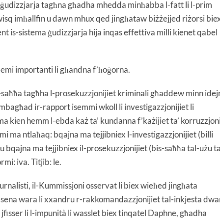
a ġudizzjarja tagħna għadha mhedda minħabba l-fatt li l-prim
t wisq imħallfin u dawn mhux qed jingħataw biżżejjed riżorsi bie
 is-sistema ġudizzjarja hija inqas effettiva milli kienet qabel
blemi importanti li għandna f’ħoġorna.
is-saħħa tagħha l-prosekuzzjonijiet kriminali għaddew minn idej
mbagħad ir-rapport isemmi wkoll li investigazzjonijiet li
ma kien hemm l-ebda każ ta’ kundanna f’każijiet ta’ korruzzjoni
mi ma ntlaħaq: bqajna ma tejjibniex l-investigazzjonijiet (billi
) u bqajna ma tejjibniex il-prosekuzzjonijiet (bis-saħħa tal-użu ta
i: iva. Titjib: le.
-ġurnalisti, il-Kummissjoni osservat li biex wieħed jingħata
 li, sena wara li xxandru r-rakkomandazzjonijiet tal-inkjesta dwa
jfisser li l-impunità li wasslet biex tinqatel Daphne, għadha