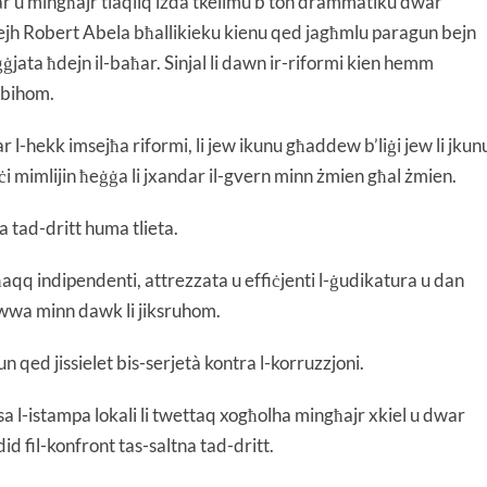
ċar u mingħajr tlaqliq iżda tkellmu b’ton drammatiku dwar
idejh Robert Abela bħallikieku kienu qed jagħmlu paragun bejn
iġġjata ħdejn il-baħar. Sinjal li dawn ir-riformi kien hemm
 bihom.
l-hekk imsejħa riformi, li jew ikunu għaddew b’liġi jew li jkun
ċi mimlijin ħeġġa li jxandar il-gvern minn żmien għal żmien.
a tad-dritt huma tlieta.
q indipendenti, attrezzata u effiċjenti l-ġudikatura u dan
 sewwa minn dawk li jiksruhom.
n qed jissielet bis-serjetà kontra l-korruzzjoni.
a l-istampa lokali li twettaq xogħolha mingħajr xkiel u dwar
did fil-konfront tas-saltna tad-dritt.