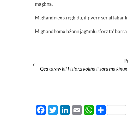
magħna.
M’għandniex xi ngħidu, il-gvern ser jiftaħar l
M’għandhomx bżonn jagħmlu sforz ta’ barra m
P
Qed taraw kif l-isforzi kollha li saru ma kinux 
Facebook
Twitter
LinkedIn
Email
WhatsApp
Share