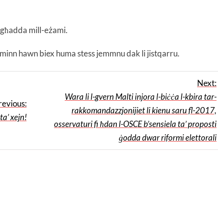
i għadda mill-eżami.
inn hawn biex huma stess jemmnu dak li jistqarru.
Next:
Wara li l-gvern Malti injora l-biċċa l-kbira tar-
revious:
rakkomandazzjonijiet li kienu saru fl-2017,
ta’ xejn!
osservaturi fi ħdan l-OSCE b’sensiela ta’ proposti
ġodda dwar riformi elettorali