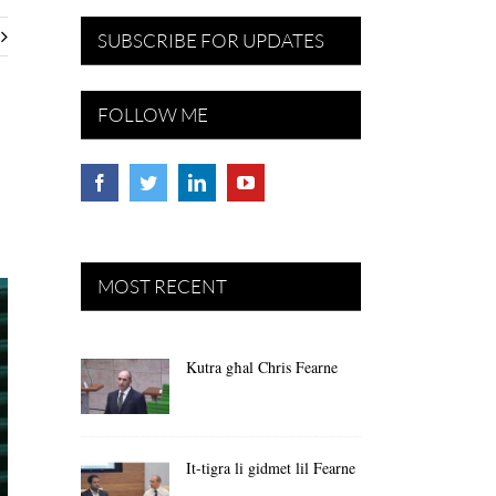
SUBSCRIBE FOR UPDATES
FOLLOW ME
MOST RECENT
Kutra għal Chris Fearne
It-tigra li gidmet lil Fearne