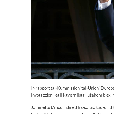
Ir-rapport tal-Kummissjoni tal-Unjoni Ewrop
kwotazzjonijiet li l-gvern jista’ jużahom biex j
Jammettu b’mod indirett li s-saltna tad-dritt