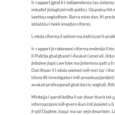
Ir-rapport jgħid li l-indipendenza tas-sistem
imħallef jintagħżel mill-politiċi. Għandna fti
iwettqu xogħolhom. Barra minn dan, fil-preżent
iddaħħlu l-hekk imsejħin riformi.
L-ebda riforma li seħħet ma indirizzat il-pro
Ir-rapport jirrokonoxxi riforma ewlenija li b
il-Pulizija għal għand l-Avukat Ġenerali. Iżda 
jinbdew jispiċċaw biex ma jintemmu qatt u li 
Dan ifisser li l-ebda wieħed mill-miri tar-rifor
ħlisna lill-investigaturi mill-prosekuzzjonijiet
avukati professjonali għal dan ix-xogħol). Riform
Minkejja l-paroli kollha li sar dwar tħaris tal
informazzjoni mill-gvern ikun irid jissielet u
il-qtil Daphne, baqa’ ma sar xejn dwarhom. Li 