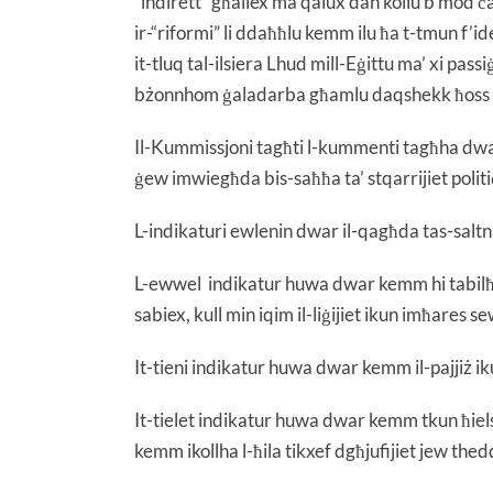
“indirett” għaliex ma qalux dan kollu b’mod 
ir-“riformi” li ddaħħlu kemm ilu ħa t-tmun f’
it-tluq tal-ilsiera Lhud mill-Eġittu ma’ xi pass
bżonnhom ġaladarba għamlu daqshekk ħoss
Il-Kummissjoni tagħti l-kummenti tagħha dwar 
ġew imwiegħda bis-saħħa ta’ stqarrijiet politi
L-indikaturi ewlenin dwar il-qagħda tas-saltn
L-ewwel indikatur huwa dwar kemm hi tabilħaq
sabiex, kull min iqim il-liġijiet ikun imħares
It-tieni indikatur huwa dwar kemm il-pajjiż iku
It-tielet indikatur huwa dwar kemm tkun ħiels
kemm ikollha l-ħila tikxef dgħjufijiet jew thed