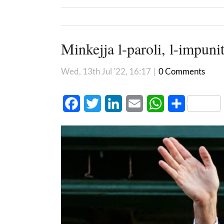
Minkejja l-paroli, l-impu
Wed, 13th Jul '22, 16:17
|
0 Comments
Facebook
Twitter
LinkedIn
Email
WhatsApp
Share