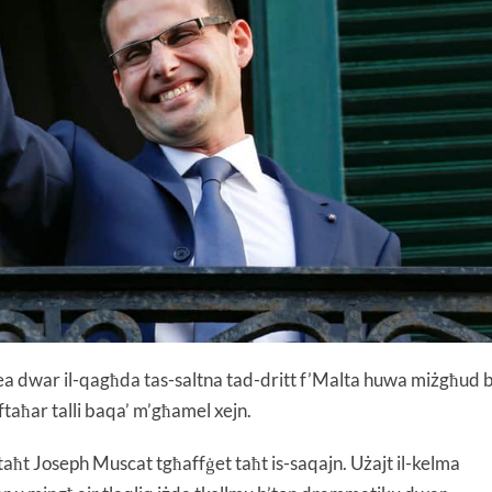
ea dwar il-qagħda tas-saltna tad-dritt f’Malta huwa miżgħud b
iftaħar talli baqa’ m’għamel xejn.
 taħt Joseph Muscat tgħaffġet taħt is-saqajn. Użajt il-kelma