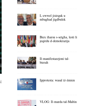
L-ewwel jisirquk u
mbagħad jigdbulek
Biex iħarsu s-setgħa, lesti li
jeqirdu d-demokrazija
Il-manifestazzjoni tal-
bieraħ
Ipprotesta: wasal iż-żmien
i
VLOG: Il-marda tal-Maltin