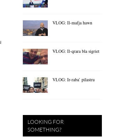
VLOG: Il-mafja hawn
u
VLOG: Il-qrara bla sigriet
VLOG: Ir-raba’ pilastru
LOOKING FOR
SOMETHING?