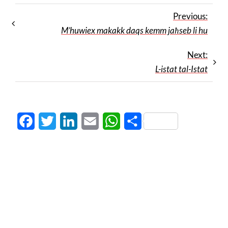
Previous:
M’huwiex makakk daqs kemm jaħseb li hu
Next:
L-istat tal-Istat
Facebook
Twitter
LinkedIn
Email
WhatsApp
Share