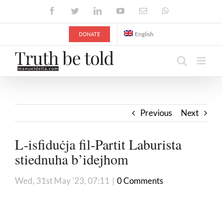
Skip
Facebook
Twitter
LinkedIn
YouTube
Email
WhatsApp
to
content
DONATE
English
Previous
Next
L-isfiduċja fil-Partit Laburista
stiednuha b’idejhom
Wed, 31st May '23, 07:11
|
0 Comments