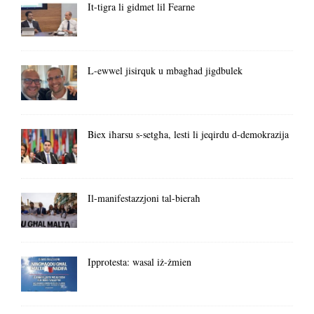
It-tigra li gidmet lil Fearne
L-ewwel jisirquk u mbagħad jigdbulek
Biex iħarsu s-setgħa, lesti li jeqirdu d-demokrazija
Il-manifestazzjoni tal-bieraħ
Ipprotesta: wasal iż-żmien