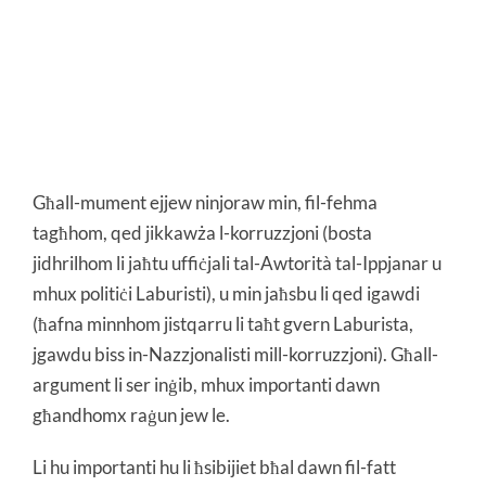
Għall-mument ejjew ninjoraw min, fil-fehma
tagħhom, qed jikkawża l-korruzzjoni (bosta
jidhrilhom li jaħtu uffiċjali tal-Awtorità tal-Ippjanar u
mhux politiċi Laburisti), u min jaħsbu li qed igawdi
(ħafna minnhom jistqarru li taħt gvern Laburista,
jgawdu biss in-Nazzjonalisti mill-korruzzjoni). Għall-
argument li ser inġib, mhux importanti dawn
għandhomx raġun jew le.
Li hu importanti hu li ħsibijiet bħal dawn fil-fatt