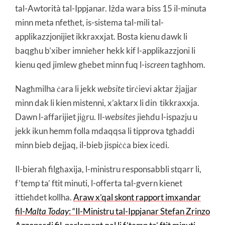
tal-Awtorità tal-Ippjanar. Iżda wara biss 15 il-minuta
minn meta nfetħet, is-sistema tal-mili tal-
applikazzjonijiet ikkraxxjat. Bosta kienu dawk li
baqgħu b’xiber imnieħer hekk kif l-applikazzjoni li
kienu qed jimlew għebet minn fuq l-i
screen
tagħhom.
Nagħmilha ċara li jekk
website
tirċievi aktar żjajjar
minn dak li kien mistenni, x’aktarx li din tikkraxxja.
Dawn l-affarijiet jiġru. Il-
websites
jieħdu l-ispazju u
jekk ikun hemm folla mdaqqsa li tipprova tgħaddi
minn bieb dejjaq, il-bieb jispiċċa biex iċedi.
Il-bieraħ filgħaxija, l-ministru responsabbli stqarr li,
f’temp ta’ ftit minuti, l-offerta tal-gvern kienet
ittieħdet kollha.
Araw x’qal skont rapport imxandar
fil-
Malta Today
: “Il-Ministru tal-Ippjanar Stefan Zrinzo