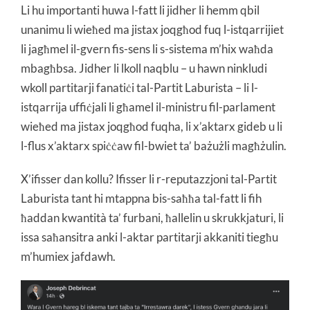
Li hu importanti huwa l-fatt li jidher li hemm qbil
unanimu li wieħed ma jistax joqgħod fuq l-istqarrijiet
li jagħmel il-gvern fis-sens li s-sistema m’hix waħda
mbagħbsa. Jidher li lkoll naqblu – u hawn ninkludi
wkoll partitarji fanatiċi tal-Partit Laburista – li l-
istqarrija uffiċjali li għamel il-ministru fil-parlament
wieħed ma jistax joqgħod fuqha, li x’aktarx gideb u li
l-flus x’aktarx spiċċaw fil-bwiet ta’ bażużli magħżulin.
X’ifisser dan kollu? Ifisser li r-reputazzjoni tal-Partit
Laburista tant hi mtappna bis-saħħa tal-fatt li fih
ħaddan kwantità ta’ furbani, ħallelin u skrukkjaturi, li
issa saħansitra anki l-aktar partitarji akkaniti tiegħu
m’humiex jafdawh.