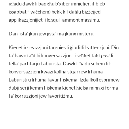
igħidu dawk li baqgħu b’xiber imnieħer, il-bieb
issabbat f’wiċċhom) hekk kif daħlu biżżejjed
applikazzjonijiet li leħqu l-ammont massimu.
Dan jista’ jkun jew jista’ ma jkunx misteru.
Kienet ir-reazzjoni tan-nies li ġibditli l-attenzjoni. Din
ta’ hawn taħt hi konversazzjoni li seħħet taħt
post
li
tella’ partitarju Laburista. Dawk li ħadu sehem fil-
konversazzjoni kważi kollha stqarrew li huma
Laburisti u li huma favur l-iskema. Iżda lkoll esprimew
dubji serji kemm l-iskema kienet ħielsa minn xi forma
ta’ korruzzjoni jew favoritiżmu.