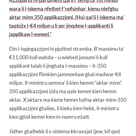
Azzopardi fil-parlament qal li f’temp ta’ ftit minuti
wara li l-iskema nfetħet f’nofsinhar, kienu ntefgħu
aktar minn 350 applikazzjoni. (Hu) qal li l-iskema ma’
taqbiżx l-€4 miljun u li ser jinqdew l-applikanti li
japplikaw l-ewwel.”
Din l-ispjegazzjoni hi pjuttost stramba. B’massimu ta’
€11,000 kull waħda – u wieħed jassumi li kull
applikant talab li jingħata l-massimu – it-350
applikazzjoni flimkien jammontaw għal madwar €4
miljun. Il-ministru semma’ li kien hemm “aktar minn”
350 applikazzjoni iżda ma qalx kemm kien hemm
aktar. X’aktarx ma kienx hemm ħafna aktar minn 350
applikazzjoni għaliex, li kieku kien hekk, il-ministru
kien jgħid kemm kien in-numru eżatt.
Jidher għalhekk li s-sistema kkraxxjat (jew, kif qed