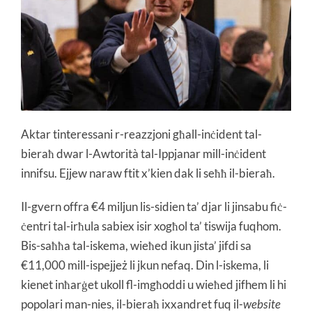
Aktar tinteressani r-reazzjoni għall-inċident tal-
bieraħ dwar l-Awtorità tal-Ippjanar mill-inċident
innifsu. Ejjew naraw ftit x’kien dak li seħħ il-bieraħ.
Il-gvern offra €4 miljun lis-sidien ta’ djar li jinsabu fiċ-
ċentri tal-irħula sabiex isir xogħol ta’ tiswija fuqhom.
Bis-saħħa tal-iskema, wieħed ikun jista’ jifdi sa
€11,000 mill-ispejjeż li jkun nefaq. Din l-iskema, li
kienet inħarġet ukoll fl-imgħoddi u wieħed jifhem li hi
popolari man-nies, il-bieraħ ixxandret fuq il-
website