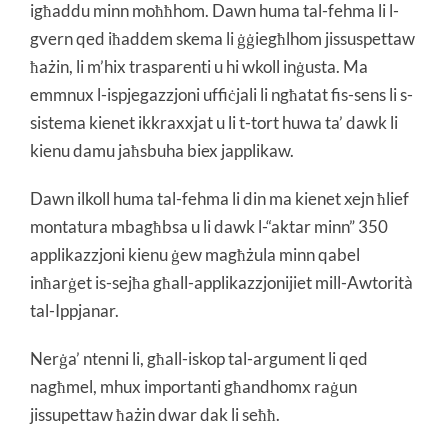
igħaddu minn moħħhom. Dawn huma tal-fehma li l-
gvern qed iħaddem skema li ġġiegħlhom jissuspettaw
ħażin, li m’hix trasparenti u hi wkoll inġusta. Ma
emmnux l-ispjegazzjoni uffiċjali li ngħatat fis-sens li s-
sistema kienet ikkraxxjat u li t-tort huwa ta’ dawk li
kienu damu jaħsbuha biex japplikaw.
Dawn ilkoll huma tal-fehma li din ma kienet xejn ħlief
montatura mbagħbsa u li dawk l-“aktar minn” 350
applikazzjoni kienu ġew magħżula minn qabel
inħarġet is-sejħa għall-applikazzjonijiet mill-Awtorità
tal-Ippjanar.
Nerġa’ ntenni li, għall-iskop tal-argument li qed
nagħmel, mhux importanti għandhomx raġun
jissupettaw ħażin dwar dak li seħħ.