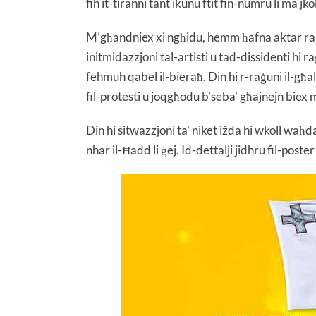
fih it-tiranni tant ikunu ftit fin-numru li ma j
M’għandniex xi ngħidu, hemm ħafna aktar raġu
initmidazzjoni tal-artisti u tad-dissidenti hi 
fehmuh qabel il-bieraħ. Din hi r-raġuni il-għ
fil-protesti u joqgħodu b’seba’ għajnejn biex 
Din hi sitwazzjoni ta’ niket iżda hi wkoll waħd
nhar il-Ħadd li ġej. Id-dettalji jidhru fil-poster