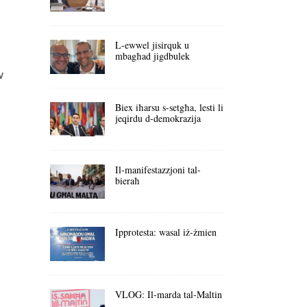
L-ewwel jisirquk u
mbagħad jigdbulek
w
Biex iħarsu s-setgħa, lesti li
jeqirdu d-demokrazija
Il-manifestazzjoni tal-
bieraħ
Ipprotesta: wasal iż-żmien
VLOG: Il-marda tal-Maltin