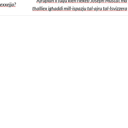
Ajruplan li fuqu kien riekeb Joseph Muscat ma
exxejja?
tħalliex igħaddi mill-ispazju tal-ajru tal-Isvizzera