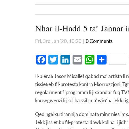
Nhar il-Ħadd 5 ta’ Jannar
Fri, 3rd Jan '20, 10:20
|
0 Comments
Facebook
Twitter
LinkedIn
Email
WhatsApp
Share
Il-bieraħ Jason Micallef qabad ma’ artista li nh
tissieħeb fil-protesta kontra l-korruzzjoni.
regolarment f’programm li jixxandar fuq TVM. 
konsegwenzi li jkollha ssib ma’ wiċċha jekk ti
Qed ngħixu tirannija dominata minn nies imxajtn
Jekk jissieħbu fil-protesta dawk kollha li jidh