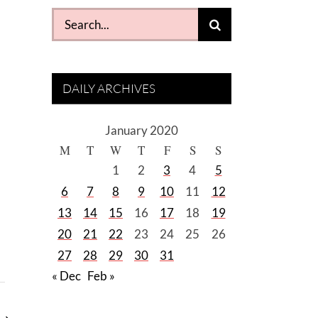
Search
for:
DAILY ARCHIVES
January 2020
M
T
W
T
F
S
S
1
2
3
4
5
6
7
8
9
10
11
12
13
14
15
16
17
18
19
20
21
22
23
24
25
26
27
28
29
30
31
« Dec
Feb »