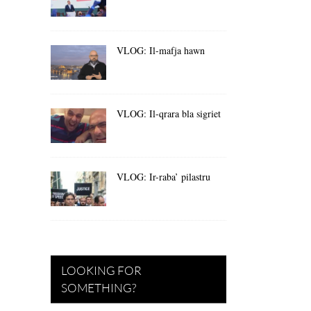
VLOG: Il-mafja hawn
VLOG: Il-qrara bla sigriet
VLOG: Ir-raba’ pilastru
LOOKING FOR
SOMETHING?