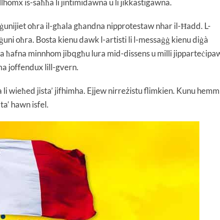
kollhomx is-saħħa li jintimidawna u li jikkastigawna.
nijiet oħra il-għala għandna nipprotestaw nhar il-Ħadd. L-
raġuni oħra. Bosta kienu dawk l-artisti li l-messaġġ kienu diġà
ala ħafna minnhom jibqgħu lura mid-dissens u milli jipparteċipa
ma joffendux lill-gvern.
a li wieħed jista’ jifhimha. Ejjew nirreżistu flimkien. Kunu hemm
 ta’ hawn isfel.