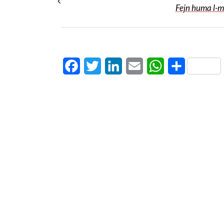
Fejn huma l-m
Facebook
Twitter
LinkedIn
Email
WhatsApp
Share