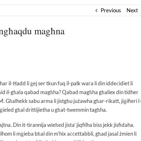
Previous
Next
 ingħaqdu magħna
ar il-Ħadd li ġej ser tkun fuq il-palk wara li din iddeċidiet li
 Tgħid il-għala qabad magħha? Qabad magħha għaliex din tidher
Għalhekk sabu arma li jistgħu jużawha għar-rikatt, jiġifieri l
ġġieled għal drittijietha u għat-twemmin tagħha.
a. Din it-tirannija wieħed jista’ jiqfilha biss jekk jisfidaha.
rilhom li mġieba bħal din m’hix aċċettabbli, għad jasal żmien li