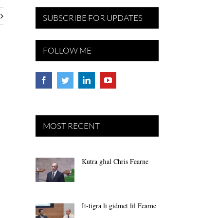
SUBSCRIBE FOR UPDATES
FOLLOW ME
MOST RECENT
-
Kutra għal Chris Fearne
It-tigra li gidmet lil Fearne