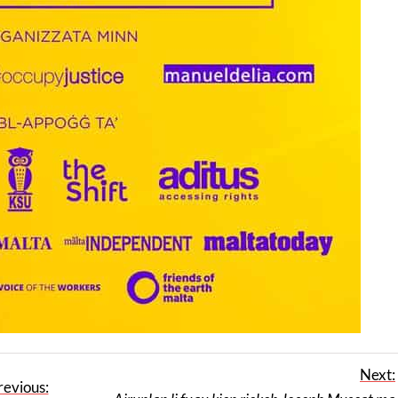
Next:
revious: