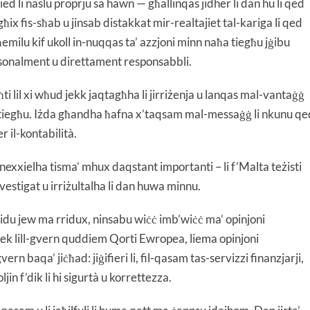
ied li naslu proprju sa hawn — għallinqas jidher li dan hu li qed
igħix fis-sħab u jinsab distakkat mir-realtajiet tal-kariga li qed
emilu kif ukoll in-nuqqas ta’ azzjoni minn naħa tiegħu jġibu
onalment u direttament responsabbli.
ħti lil xi wħud jekk jaqtagħha li jirriżenja u lanqas mal-vantaġġ
pitu tiegħu. Iżda għandha ħafna x’taqsam mal-messaġġ li nkunu qe
r il-kontabilità.
nexxielha tisma’ mhux daqstant importanti – li f’Malta teżisti
nvestigat u irriżultalha li dan huwa minnu.
idu jew ma rridux, ninsabu wiċċ imb’wiċċ ma’ opinjoni
rrek lill-gvern quddiem Qorti Ewropea, liema opinjoni
vern baqa’ jiċħad: jiġifieri li, fil-qasam tas-servizzi finanzjarji,
ljin f’dik li hi sigurtà u korrettezza.