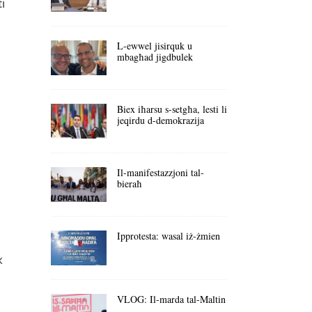
i
L-ewwel jisirquk u
mbagħad jigdbulek
Biex iħarsu s-setgħa, lesti li
jeqirdu d-demokrazija
Il-manifestazzjoni tal-
bieraħ
Ipprotesta: wasal iż-żmien
k
VLOG: Il-marda tal-Maltin