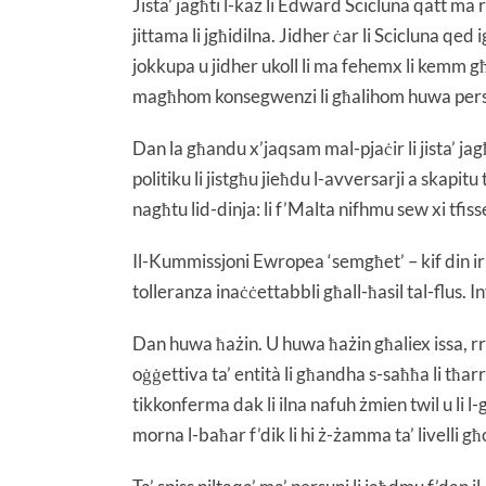
Jista’ jagħti l-każ li Edward Scicluna qatt ma r
jittama li jgħidilna. Jidher ċar li Scicluna qed 
jokkupa u jidher ukoll li ma fehemx li kemm għ
magħhom konsegwenzi li għalihom huwa pers
Dan la għandu x’jaqsam mal-pjaċir li jista’ jag
politiku li jistgħu jieħdu l-avversarji a ska
nagħtu lid-dinja: li f’Malta nifhmu sew xi tfisse
Il-Kummissjoni Ewropea ‘semgħet’ – kif din ir
tolleranza inaċċettabbli għall-ħasil tal-flus. I
Dan huwa ħażin. U huwa ħażin għaliex issa, rr
oġġettiva ta’ entità li għandha s-saħħa li tħa
tikkonferma dak li ilna nafuh żmien twil u li l-g
morna l-baħar f’dik li hi ż-żamma ta’ livelli għo