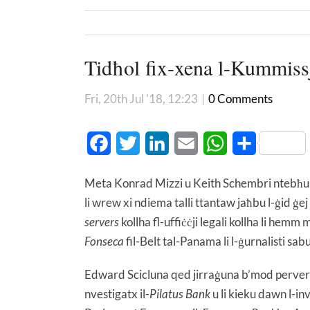
Tidħol fix-xena l-Kummiss
Fri, 20th Jul '18, 12:23
|
0 Comments
Facebook
Twitter
LinkedIn
Email
WhatsApp
Share
Meta Konrad Mizzi u Keith Schembri ntebħu li
li wrew xi ndiema talli ttantaw jaħbu l-ġid 
servers
kollha fl-uffiċċji legali kollha li hemm
Fonseca
fil-Belt tal-Panama li l-ġurnalisti sa
Edward Scicluna qed jirraġuna b’mod pervers
nvestigatx il-
Pilatus Bank
u li kieku dawn l-inv