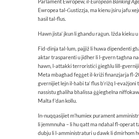
Parlament Ewropew, il-
European Banking Ag
Ewropea tal-Ġustizzja, ma kienu jsiru jafu xejn
ħasil tal-flus.
Hawn jista’ jkun li għandu raġun. Iżda kieku u
Fid-dinja tal-lum, pajjiż li huwa dipendenti għa
aktar trasparenti u jidher li l-gvern tagħna na
hawn, l-attakki terroristiċi ġiegħlu lill-gvern
Meta mbagħad feġġet il-kriżi finanzjarja fl-2
gvernijiet lejn il-ħabi ta’ flus b’riżq l-evażjon
nassistu għaliha bħalissa ġġiegħelna niffokaw f
Malta f’dan kollu.
In-nuqqasijiet m’humiex purament amministrat
li jemmnuha – li hu qatt ma ndaħal fl-operat t
dubju li l-amministraturi u dawk li dmirhom 