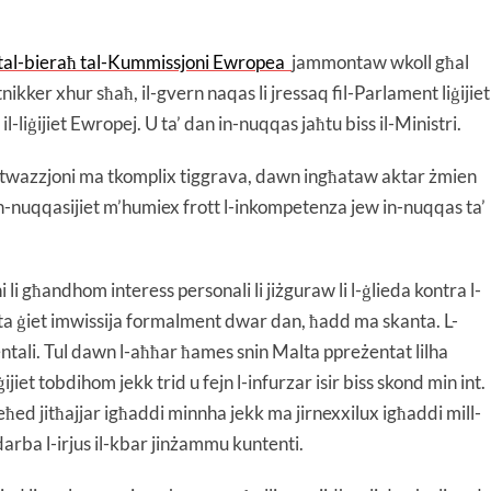
t tal-bieraħ tal-Kummissjoni Ewropea
jammontaw wkoll għal
itnikker xhur sħaħ, il-gvern naqas li jressaq fil-Parlament liġijiet
-liġijiet Ewropej. U ta’ dan in-nuqqas jaħtu biss il-Ministri.
s-sitwazzjoni ma tkomplix tiggrava, dawn ingħataw aktar żmien
li n-nuqqasijiet m’humiex frott l-inkompetenza jew in-nuqqas ta’
li għandhom interess personali li jiżguraw li l-ġlieda kontra l-
lta ġiet imwissija formalment dwar dan, ħadd ma skanta. L-
ntali. Tul dawn l-aħħar ħames snin Malta ppreżentat lilha
ijiet tobdihom jekk trid u fejn l-infurzar isir biss skond min int.
eħed jitħajjar igħaddi minnha jekk ma jirnexxilux igħaddi mill-
-darba l-irjus il-kbar jinżammu kuntenti.