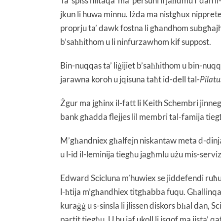
Ta’ spiss niltaqa’ ma’ persuni li jaħdmu f’dan i
jkun li huwa minnu. Iżda ma nistgħux nipprete
proprju ta’ dawk fostna li għandhom subgħajh
b’saħħithom u li ninfurzawhom kif suppost.
Bin-nuqqas ta’ liġijiet b’saħħithom u bin-nuqq
jarawna koroh u jqisuna taħt id-dell tal-
Pilatu
Żgur ma jgħinx il-fatt li Keith Schembri jinne
bank għadda flejjes lil membri tal-famija tie
M’għandniex għalfejn niskantaw meta d-dinja
u l-id il-leminija tiegħu jagħmlu użu mis-servi
Edward Scicluna m’huwiex se jiddefendi ruħu bi
l-ħtija m’għandhiex titgħabba fuqu. Għallinqas
kuraġġ u s-sinsla li jlissen diskors bħal dan, Scic
partit tiegħu. U hu jaf ukoll li isqof ma jista’ q