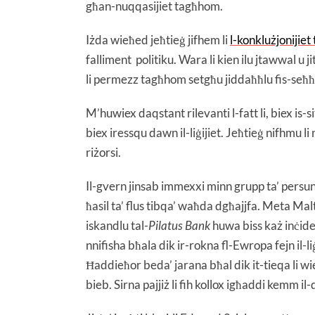
għan-nuqqasijiet tagħhom.
Iżda wieħed jeħtieġ jifhem li
l-konklużjonijie
falliment politiku. Wara li kien ilu jtawwal u j
li permezz tagħhom setgħu jiddaħħlu fis-seħħ il
M’huwiex daqstant rilevanti l-fatt li, biex i
biex iressqu dawn il-liġijiet. Jeħtieġ nifhmu 
riżorsi.
Il-gvern jinsab immexxi minn grupp ta’ persuni 
ħasil ta’ flus tibqa’ waħda dgħajjfa. Meta Ma
iskandlu tal-
Pilatus
Bank
huwa biss każ inċide
nnifisha bħala dik ir-rokna fl-Ewropa fejn il-liġ
Ħaddieħor beda’ jarana bħal dik it-tieqa li wi
bieb. Sirna pajjiż li fih kollox igħaddi kemm il