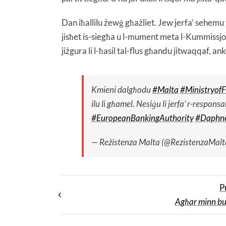
Dan iħallilu żewġ għażliet. Jew jerfa’ sehemu 
jisħet is-siegħa u l-mument meta l-Kummissjo
jiżgura li l-ħasil tal-flus għandu jitwaqqaf, an
Kmieni dalgħodu
#Malta
#Ministryof
ilu li għamel. Nesiġu li jerfa’ r-respon
#EuropeanBankingAuthority
#Daphne
— Reżistenza Malta (@RezistenzaMalt
P
Agħar minn bu