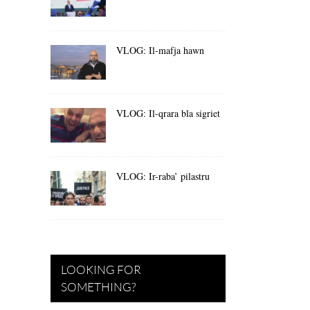
VLOG: Il-mafja hawn
VLOG: Il-qrara bla sigriet
VLOG: Ir-raba’ pilastru
LOOKING FOR
SOMETHING?