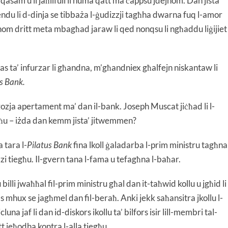
l-qasam u li jaħilfuli li huma qatt ma ċappsu jdejhom. Dan jista’
ndu li d-dinja se tibbaża l-ġudizzji tagħha dwarna fuq l-amor
om dritt meta mbagħad jaraw li qed nonqsu li ngħaddu liġijiet
as ta’ infurzar li għandna, m’għandniex għalfejn niskantaw li
s Bank.
gozja apertament ma’ dan il-bank. Joseph Muscat jiċħad li l-
għu – iżda dan kemm jista’ jitwemmen?
 tara l-
Pilatus Bank
fina lkoll ġaladarba l-prim ministru tagħna
zzi tiegħu. Il-gvern tana l-fama u tefagħna l-baħar.
lli jwaħħal fil-prim ministru għal dan it-taħwid kollu u jgħid li
 mhux se jagħmel dan fil-beraħ. Anki jekk saħansitra jkollu l-
luna jaf li dan id-diskors ikollu ta’ bilfors isir lill-membri tal-
att jeħodha kontra l-alla tiegħu.