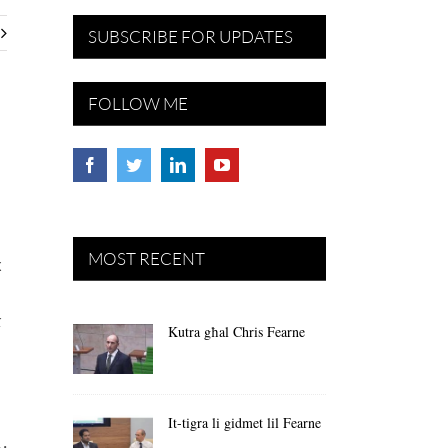
SUBSCRIBE FOR UPDATES
FOLLOW ME
MOST RECENT
x
k
Kutra għal Chris Fearne
It-tigra li gidmet lil Fearne