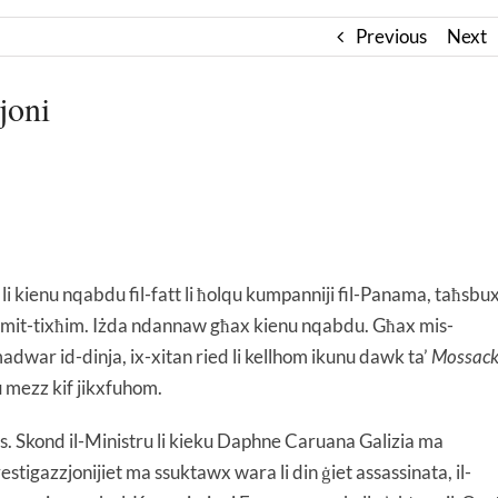
Previous
Next
joni
 kienu nqabdu fil-fatt li ħolqu kumpanniji fil-Panama, taħsbu
ġej mit-tixħim. Iżda ndannaw għax kienu nqabdu. Għax mis-
 madwar id-dinja, ix-xitan ried li kellhom ikunu dawk ta’
Mossac
bu mezz kif jikxfuhom.
. Skond il-Ministru li kieku Daphne Caruana Galizia ma
estigazzjonijiet ma ssuktawx wara li din ġiet assassinata, il-