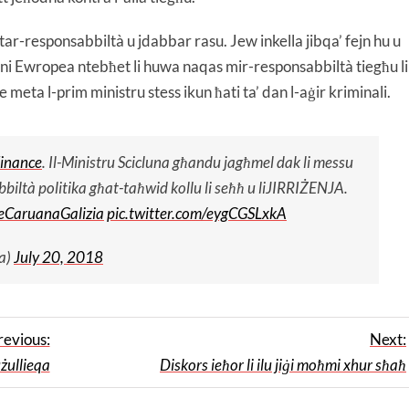
tar-responsabbiltà u jdabbar rasu. Jew inkella jibqa’ fejn hu u
ni Ewropea ntebħet li huwa naqas mir-responsabbiltà tiegħu li
ke meta l-prim ministru stess ikun ħati ta’ dan l-aġir kriminali.
Finance
. Il-Ministru Scicluna għandu jagħmel dak li messu
sabbiltà politika għat-taħwid kollu li seħħ u liJIRRIŻENJA.
CaruanaGalizia
pic.twitter.com/eygCGSLxkA
a)
July 20, 2018
revious:
Next:
żullieqa
Diskors ieħor li ilu jiġi moħmi xhur sħaħ