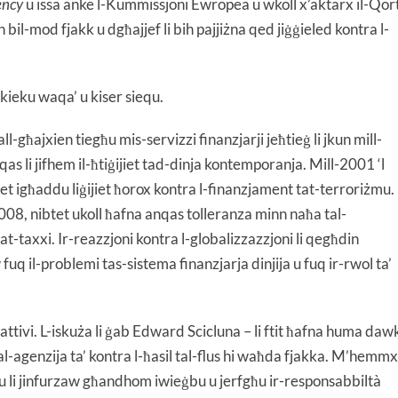
ency
u issa anke l-Kummissjoni Ewropea u wkoll x’aktarx il-Qort
 bil-mod fjakk u dgħajjef li bih pajjiżna qed jiġġieled kontra l-
 kieku waqa’ u kiser siequ.
ll-għajxien tiegħu mis-servizzi finanzjarji jeħtieġ li jkun mill-
qas li jifhem il-ħtiġijiet tad-dinja kontemporanja. Mill-2001 ‘l
ijiet igħaddu liġijiet ħorox kontra l-finanzjament tat-terroriżmu.
008, nibtet ukoll ħafna anqas tolleranza minn naħa tal-
i tat-taxxi. Ir-reazzjoni kontra l-globalizzazzjoni li qegħdin
uq il-problemi tas-sistema finanzjarja dinjija u fuq ir-rwol ta’
tivi. L-iskuża li ġab Edward Scicluna – li ftit ħafna huma daw
al-agenzija ta’ kontra l-ħasil tal-flus hi waħda fjakka. M’hemmx
hu li jinfurzaw għandhom iwieġbu u jerfgħu ir-responsabbiltà