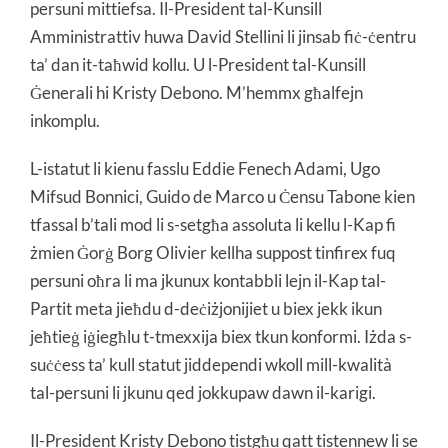
persuni mittiefsa. Il-President tal-Kunsill
Amministrattiv huwa David Stellini li jinsab fiċ-ċentru
ta’ dan it-taħwid kollu. U l-President tal-Kunsill
Ġenerali hi Kristy Debono. M’hemmx għalfejn
inkomplu.
L-istatut li kienu fasslu Eddie Fenech Adami, Ugo
Mifsud Bonnici, Guido de Marco u Ċensu Tabone kien
tfassal b’tali mod li s-setgħa assoluta li kellu l-Kap fi
żmien Ġorġ Borg Olivier kellha suppost tinfirex fuq
persuni oħra li ma jkunux kontabbli lejn il-Kap tal-
Partit meta jieħdu d-deċiżjonijiet u biex jekk ikun
jeħtieġ iġiegħlu t-tmexxija biex tkun konformi. Iżda s-
suċċess ta’ kull statut jiddependi wkoll mill-kwalità
tal-persuni li jkunu qed jokkupaw dawn il-karigi.
Il-President Kristy Debono tistgħu qatt tistennew li se