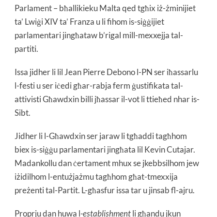
Parlament – bħallikieku Malta qed tgħix iż-żminijiet
ta’ Lwiġi XIV ta’ Franza u li fihom is-siġġijiet
parlamentari jingħataw b’rigal mill-mexxejja tal-
partiti.
Issa jidher li lil Jean Pierre Debono l-PN ser iħassarlu
l-festi u ser iċedi għar-rabja ferm ġustifikata tal-
attivisti Għawdxin billi jħassar il-vot li ttieħed nhar is-
Sibt.
Jidher li l-Għawdxin ser jaraw li tgħaddi tagħhom
biex is-siġġu parlamentari jingħata lil Kevin Cutajar.
Madankollu dan ċertament mhux se jkebbsilhom jew
iżidilhom l-entużjażmu tagħhom għat-tmexxija
preżenti tal-Partit. L-għasfur issa tar u jinsab fl-ajru.
Proprju dan huwa l
-establishment
li għandu jkun