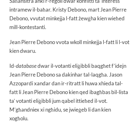
Saħansitra anki r-regoli dwar konflitti ta’ interess
intramew il-baħar. Kristy Debono, mart Jean Pierre
Debono, vvutat minkejja l-fatt żewġha kien wieħed
mill-kontestanti.
Jean Pierre Debono vvota wkoll minkejja l-fatt li l-vot
kien dwaru.
Id-
database
dwar il-votanti eliġibbli baqgħet f’idejn
Jean Pierre Debono sa dakinhar tal-laqgħa. Jason
Azzopardi xandar dan ir-ritratt li huwa xhieda tal-
fatt li Jean Pierre Debono kien qed ibagħbas bil-lista
ta’ votanti eliġibbli jum qabel ittieħed il-vot.
M’għandniex xi ngħidu, se jwieġeb li dan kien
xogħolu.