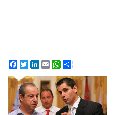
Facebook
Twitter
LinkedIn
Email
WhatsApp
Share