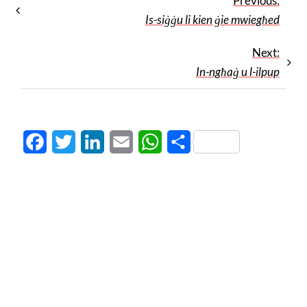
Previous:
Is-siġġu li kien ġie mwiegħed
Next:
In-ngħaġ u l-ilpup
Facebook
Twitter
LinkedIn
Email
WhatsApp
Share