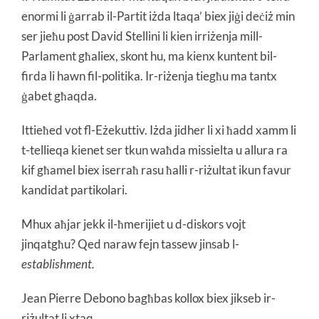
enormi li ġarrab il-Partit iżda ltaqa’ biex jiġi deċiż min
ser jieħu post David Stellini li kien irriżenja mill-
Parlament għaliex, skont hu, ma kienx kuntent bil-
firda li hawn fil-politika. Ir-riżenja tiegħu ma tantx
ġabet għaqda.
Ittieħed vot fl-Eżekuttiv. Iżda jidher li xi ħadd xamm li
t-tellieqa kienet ser tkun waħda missielta u allura ra
kif għamel biex iserraħ rasu ħalli r-riżultat ikun favur
kandidat partikolari.
Mhux aħjar jekk il-ħmerijiet u d-diskors vojt
jinqatgħu? Qed naraw fejn tassew jinsab l-
establishment.
Jean Pierre Debono bagħbas kollox biex jikseb ir-
riżultat li xtaq.