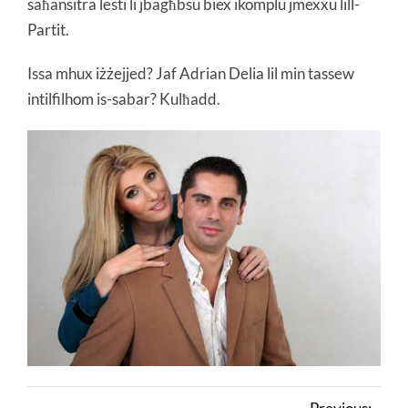
saħansitra lesti li jbagħbsu biex ikomplu jmexxu lill-
Partit.
Issa mhux iżżejjed? Jaf Adrian Delia lil min tassew
intilfilhom is-sabar? Kulħadd.