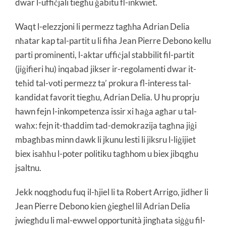
dwar l-uffiċjali tiegħu ġabitu fl-inkwiet.
Waqt l-elezzjoni li permezz tagħha Adrian Delia
nħatar kap tal-partit u li fiha Jean Pierre Debono kellu
parti prominenti, l-aktar uffiċjal stabbilit fil-partit
(jiġifieri hu) inqabad jikser ir-regolamenti dwar it-
teħid tal-voti permezz ta’ prokura fl-interess tal-
kandidat favorit tiegħu, Adrian Delia. U hu proprju
hawn fejn l-inkompetenza issir xi ħaġa agħar u tal-
waħx: fejn it-tħaddim tad-demokrazija tagħna jiġi
mbagħbas minn dawk li jkunu lesti li jiksru l-liġijiet
biex isaħħu l-poter politiku tagħhom u biex jibqgħu
jsaltnu.
Jekk noqgħodu fuq il-ħjiel li ta Robert Arrigo, jidher li
Jean Pierre Debono kien ġiegħel lil Adrian Delia
jwiegħdu li mal-ewwel opportunità jingħata siġġu fil-