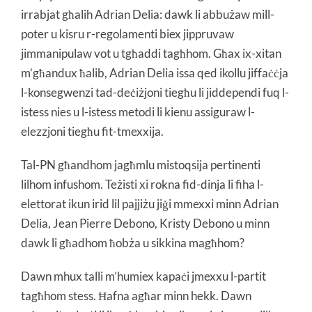
irrabjat għalih Adrian Delia: dawk li abbużaw mill-
poter u kisru r-regolamenti biex jippruvaw
jimmanipulaw vot u tgħaddi tagħhom. Għax ix-xitan
m’għandux ħalib, Adrian Delia issa qed ikollu jiffaċċja
l-konsegwenzi tad-deċiżjoni tiegħu li jiddependi fuq l-
istess nies u l-istess metodi li kienu assiguraw l-
elezzjoni tiegħu fit-tmexxija.
Tal-PN għandhom jagħmlu mistoqsija pertinenti
lilhom infushom. Teżisti xi rokna fid-dinja li fiha l-
elettorat ikun irid lil pajjiżu jiġi mmexxi minn Adrian
Delia, Jean Pierre Debono, Kristy Debono u minn
dawk li għadhom ħobża u sikkina magħhom?
Dawn mhux talli m’humiex kapaċi jmexxu l-partit
tagħhom stess. Ħafna agħar minn hekk. Dawn