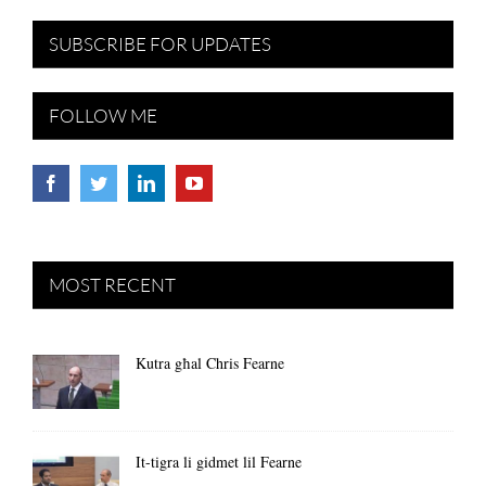
SUBSCRIBE FOR UPDATES
FOLLOW ME
MOST RECENT
Kutra għal Chris Fearne
It-tigra li gidmet lil Fearne