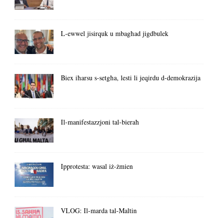
L-ewwel jisirquk u mbagħad jigdbulek
Biex iħarsu s-setgħa, lesti li jeqirdu d-demokrazija
Il-manifestazzjoni tal-bieraħ
Ipprotesta: wasal iż-żmien
VLOG: Il-marda tal-Maltin