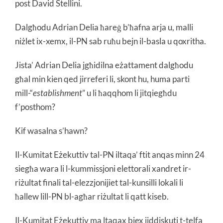
post David Stellini.
Dalgħodu Adrian Delia ħareġ b’ħafna arja u, malli
niżlet ix-xemx, il-PN sab ruħu bejn il-basla u qoxritha.
Jista’ Adrian Delia jgħidilna eżattament dalgħodu
għal min kien qed jirreferi li, skont hu, huma parti
mill-“
establishment
” u li ħaqqhom li jitqiegħdu
f’posthom?
Kif wasalna s’hawn?
Il-Kumitat Eżekuttiv tal-PN iltaqa’ ftit anqas minn 24
siegħa wara li l-kummissjoni elettorali xandret ir-
riżultat finali tal-elezzjonijiet tal-kunsilli lokali li
ħallew lill-PN bl-agħar riżultat li qatt kiseb.
Il-Kumitat Eżekuttiv ma ltaqax biex jiddiskuti t-telfa