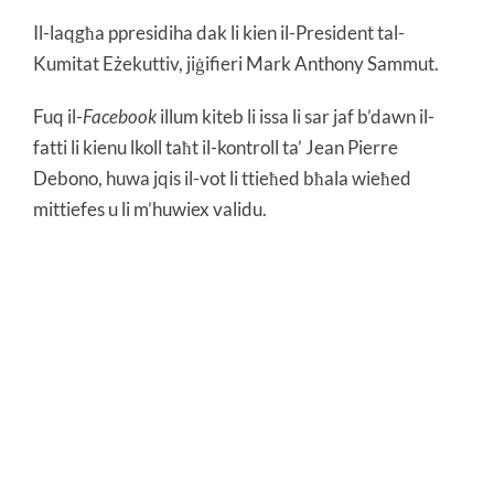
Il-laqgħa ppresidiha dak li kien il-President tal-
Kumitat Eżekuttiv, jiġifieri Mark Anthony Sammut.
Fuq il-
Facebook
illum kiteb li issa li sar jaf b’dawn il-
fatti li kienu lkoll taħt il-kontroll ta’ Jean Pierre
Debono, huwa jqis il-vot li ttieħed bħala wieħed
mittiefes u li m’huwiex validu.