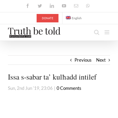
Skip
Facebook
Twitter
LinkedIn
YouTube
Email
WhatsApp
to
content
DONATE
English
Previous
Next
Issa s-sabar ta’ kulħadd intilef
Sun, 2nd Jun '19, 23:06
|
0 Comments