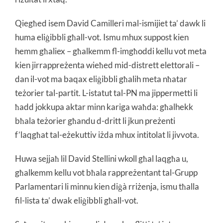
Qiegħed isem David Camilleri mal-ismijiet ta’ dawk li
huma eliġibbli għall-vot. Ismu mhux suppost kien
hemm għaliex – għalkemm fl-imgħoddi kellu vot meta
kien jirrappreżenta wieħed mid-distrett elettorali –
dan il-vot ma baqax eliġibbli għalih meta nħatar
teżorier tal-partit. L-istatut tal-PN ma jippermetti li
ħadd jokkupa aktar minn kariga waħda: għalhekk
bħala teżorier għandu d-dritt li jkun preżenti
f’laqgħat tal-eżekuttiv iżda mhux intitolat li jivvota.
Huwa sejjaħ lil David Stellini wkoll għal laqgħa u,
għalkemm kellu vot bħala rappreżentant tal-Grupp
Parlamentari li minnu kien diġà rriżenja, ismu tħalla
fil-lista ta’ dwak eliġibbli għall-vot.