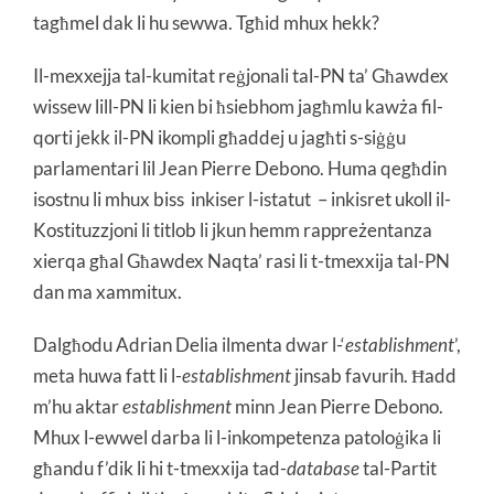
tagħmel dak li hu sewwa. Tgħid mhux hekk?
Il-mexxejja tal-kumitat reġjonali tal-PN ta’ Għawdex
wissew lill-PN li kien bi ħsiebhom jagħmlu kawża fil-
qorti jekk il-PN ikompli għaddej u jagħti s-siġġu
parlamentari lil Jean Pierre Debono. Huma qegħdin
isostnu li mhux biss inkiser l-istatut – inkisret ukoll il-
Kostituzzjoni li titlob li jkun hemm rappreżentanza
xierqa għal Għawdex Naqta’ rasi li t-tmexxija tal-PN
dan ma xammitux.
Dalgħodu Adrian Delia ilmenta dwar l-‘
establishment
’,
meta huwa fatt li l-
establishment
jinsab favurih. Ħadd
m’hu aktar
establishment
minn Jean Pierre Debono.
Mhux l-ewwel darba li l-inkompetenza patoloġika li
għandu f’dik li hi t-tmexxija tad-
database
tal-Partit