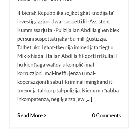
Il-bieraħ Repubblika sejjħet għat-tnedija ta'
investigazzjoni dwar suspetti li l-Assistent
Kummissarju tal-Pulizija Ian Abdilla għen biex
persuni suspettati jaħarbu mill-ġustizzja.
Talbet ukoll għat-tkeċċija immedjata tiegħu.
Mix-xhieda li ta Ian Abdilla fil-qorti rriżulta li
hu kien ħaġa waħda u kompliċi mal-
korruzzjoni, mal-ineffiċjenza u mal-
koperazzjoni li sabu l-kriminali mingħand it-
tmexxija tal-korp tal-pulizija. Kienx minħabba
inkompetenza, negliġenza jew
[...]
Read More
0 Comments