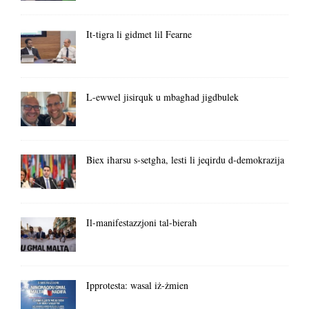
It-tigra li gidmet lil Fearne
L-ewwel jisirquk u mbagħad jigdbulek
Biex iħarsu s-setgħa, lesti li jeqirdu d-demokrazija
Il-manifestazzjoni tal-bieraħ
Ipprotesta: wasal iż-żmien