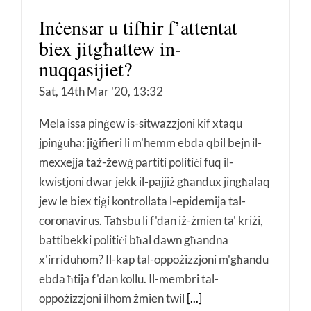
Inċensar u tifħir f’attentat
biex jitgħattew in-
nuqqasijiet?
Sat, 14th Mar '20, 13:32
Mela issa pinġew is-sitwazzjoni kif xtaqu
jpinġuha: jiġifieri li m'hemm ebda qbil bejn il-
mexxejja taż-żewġ partiti politiċi fuq il-
kwistjoni dwar jekk il-pajjiż għandux jingħalaq
jew le biex tiġi kontrollata l-epidemija tal-
coronavirus. Taħsbu li f'dan iż-żmien ta' kriżi,
battibekki politiċi bħal dawn għandna
x'irriduhom? Il-kap tal-oppożizzjoni m'għandu
ebda ħtija f'dan kollu. Il-membri tal-
oppożizzjoni ilhom żmien twil
[...]