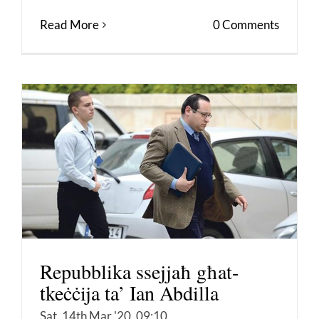
Read More
0 Comments
Repubblika ssejjaħ għat-
tkeċċija ta’ Ian Abdilla
Sat, 14th Mar '20, 09:10