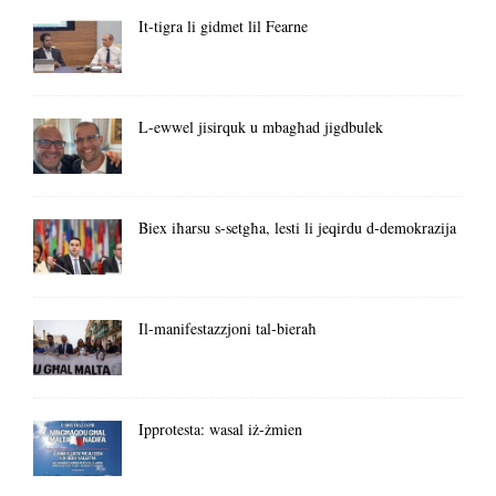
It-tigra li gidmet lil Fearne
L-ewwel jisirquk u mbagħad jigdbulek
Biex iħarsu s-setgħa, lesti li jeqirdu d-demokrazija
Il-manifestazzjoni tal-bieraħ
Ipprotesta: wasal iż-żmien