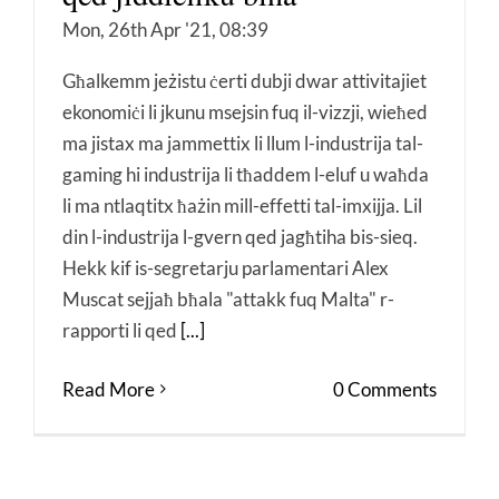
Mon, 26th Apr '21, 08:39
Għalkemm jeżistu ċerti dubji dwar attivitajiet
ekonomiċi li jkunu msejsin fuq il-vizzji, wieħed
ma jistax ma jammettix li llum l-industrija tal-
gaming hi industrija li tħaddem l-eluf u waħda
li ma ntlaqtitx ħażin mill-effetti tal-imxijja. Lil
din l-industrija l-gvern qed jagħtiha bis-sieq.
Hekk kif is-segretarju parlamentari Alex
Muscat sejjaħ bħala "attakk fuq Malta" r-
rapporti li qed
[...]
Read More
0 Comments