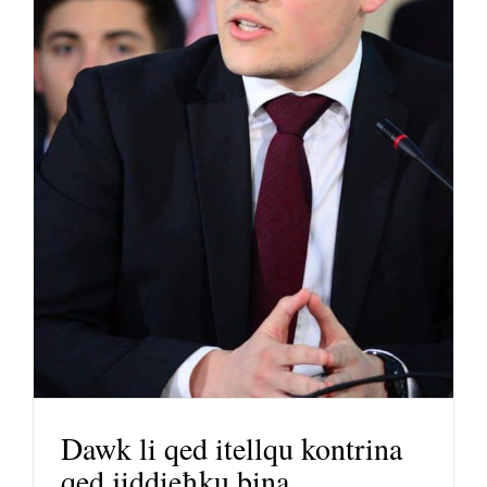
Dawk li qed itellqu kontrina
qed jiddieħku bina