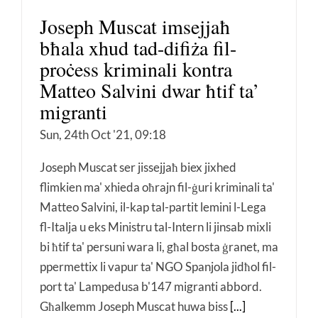
Joseph Muscat imsejjaħ
bħala xhud tad-difiża fil-
proċess kriminali kontra
Matteo Salvini dwar ħtif ta’
migranti
Sun, 24th Oct '21, 09:18
Joseph Muscat ser jissejjaħ biex jixhed
flimkien ma' xhieda oħrajn fil-ġuri kriminali ta'
Matteo Salvini, il-kap tal-partit lemini l-Lega
fl-Italja u eks Ministru tal-Intern li jinsab mixli
bi ħtif ta' persuni wara li, għal bosta ġranet, ma
ppermettix li vapur ta' NGO Spanjola jidħol fil-
port ta' Lampedusa b'147 migranti abbord.
Għalkemm Joseph Muscat huwa biss
[...]