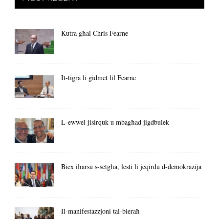
Kutra għal Chris Fearne
It-tigra li gidmet lil Fearne
L-ewwel jisirquk u mbagħad jigdbulek
Biex iħarsu s-setgħa, lesti li jeqirdu d-demokrazija
Il-manifestazzjoni tal-bieraħ