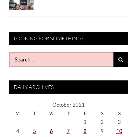
LOOKING FOR SOMETHING?
Search
for:
DAILY ARCHIVES
October 2021
M
T
W
T
F
S
S
1
2
3
4
5
6
7
8
9
10