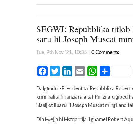
SEGWI: Repubblika titlob lil
saru lil Joseph Muscat mi
Tue, 9th Nov '21, 10:35
|
0 Comments
Facebook
Twitter
LinkedIn
Email
WhatsApp
Share
Dalgħodu l-President ta’ Repubblika Robert Aqu
kriminalità finanzjaraja tal-Pulizija u ġibed 
ħlasijiet li saru lil Joseph Muscat mingħand t
Din l-ġejja hi l-istqarrija li għamel Robert Aqu