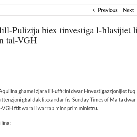
Previous
Next
l-Pulizija biex tinvestiga l-ħlasijiet l
nn tal-VGH
ilina għamel żjara lill-uffiċini dwar l-investigazzjonijiet fuq
l-attenzjoni għal dak li xxandar fis-Sunday Times of Malta dwar
al-VGH ftit wara li warrab minn prim ministru.
ilina: