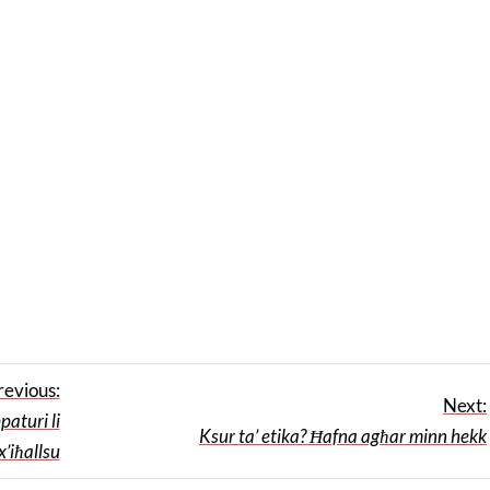
revious:
Next:
paturi li
Ksur ta’ etika? Ħafna agħar minn hekk
x’iħallsu