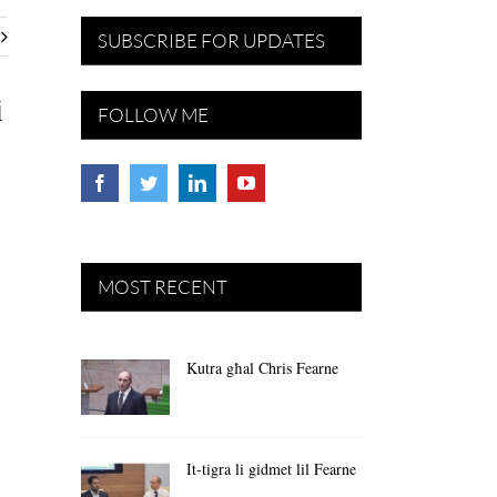
SUBSCRIBE FOR UPDATES
i
FOLLOW ME
MOST RECENT
Kutra għal Chris Fearne
It-tigra li gidmet lil Fearne