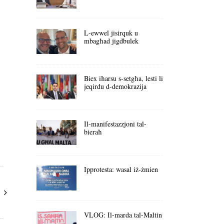
L-ewwel jisirquk u
mbagħad jigdbulek
Biex iħarsu s-setgħa, lesti li
jeqirdu d-demokrazija
Il-manifestazzjoni tal-
bieraħ
Ipprotesta: wasal iż-żmien
VLOG: Il-marda tal-Maltin