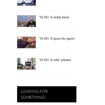
VLOG: Il-mafja hawn
VLOG: Il-qrara bla sigriet
VLOG: Ir-raba’ pilastru
LOOKING FOR
SOMETHING?