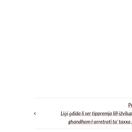
P
Liġi ġdida li ser tippremja lill-iżvilup
għandhom l-arretrati ta’ taxxa 