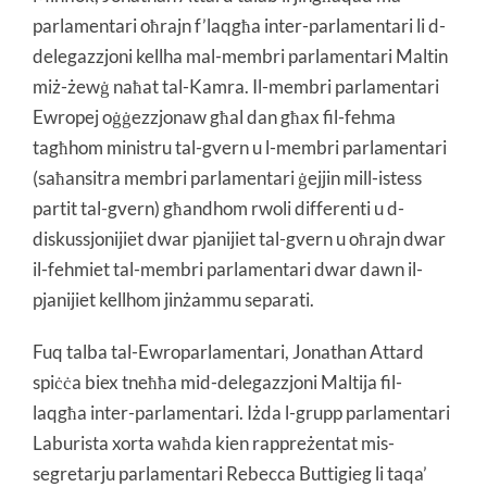
parlamentari oħrajn f’laqgħa inter-parlamentari li d-
delegazzjoni kellha mal-membri parlamentari Maltin
miż-żewġ naħat tal-Kamra. Il-membri parlamentari
Ewropej oġġezzjonaw għal dan għax fil-fehma
tagħhom ministru tal-gvern u l-membri parlamentari
(saħansitra membri parlamentari ġejjin mill-istess
partit tal-gvern) għandhom rwoli differenti u d-
diskussjonijiet dwar pjanijiet tal-gvern u oħrajn dwar
il-fehmiet tal-membri parlamentari dwar dawn il-
pjanijiet kellhom jinżammu separati.
Fuq talba tal-Ewroparlamentari, Jonathan Attard
spiċċa biex tneħħa mid-delegazzjoni Maltija fil-
laqgħa inter-parlamentari. Iżda l-grupp parlamentari
Laburista xorta waħda kien rappreżentat mis-
segretarju parlamentari Rebecca Buttigieg li taqa’