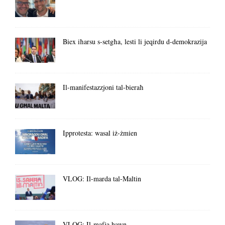
Biex iħarsu s-setgħa, lesti li jeqirdu d-demokrazija
Il-manifestazzjoni tal-bieraħ
Ipprotesta: wasal iż-żmien
VLOG: Il-marda tal-Maltin
VLOG: Il-mafja hawn