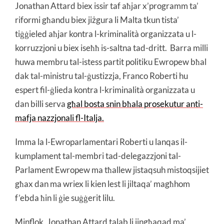
Jonathan Attard biex issir taf aħjar x’programm ta’
riformi għandu biex jiżgura li Malta tkun tista’
tiġġieled aħjar kontra l-kriminalità organizzata u l-
korruzzjoni u biex iseħħ is-saltna tad-dritt. Barra milli
huwa membru tal-istess partit politiku Ewropew bħal
dak tal-ministru tal-ġustizzja, Franco Roberti hu
espert fil-ġlieda kontra l-kriminalità organizzata u
dan billi serva
għal bosta snin bħala prosekutur anti-
mafja nazzjonali fl-Italja.
Imma la l-Ewroparlamentari Roberti u lanqas il-
kumplament tal-membri tad-delegazzjoni tal-
Parlament Ewropew ma tħallew jistaqsuh mistoqsijiet
għax dan ma wriex li kien lest li jiltaqa’ magħhom
f’ebda ħin li ġie suġġerit lilu.
Minflok, Jonathan Attard talab li jingħaqad ma’