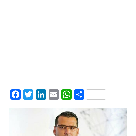
Facebook
Twitter
LinkedIn
Email
WhatsApp
Share