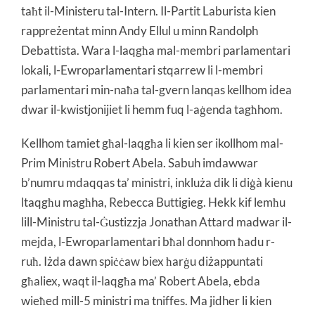
taħt il-Ministeru tal-Intern. Il-Partit Laburista kien
rappreżentat minn Andy Ellul u minn Randolph
Debattista. Wara l-laqgħa mal-membri parlamentari
lokali, l-Ewroparlamentari stqarrew li l-membri
parlamentari min-naħa tal-gvern lanqas kellhom idea
dwar il-kwistjonijiet li hemm fuq l-aġenda tagħhom.
Kellhom tamiet għal-laqgħa li kien ser ikollhom mal-
Prim Ministru Robert Abela. Sabuh imdawwar
b’numru mdaqqas ta’ ministri, inkluża dik li diġà kienu
ltaqgħu magħha, Rebecca Buttigieg. Hekk kif lemħu
lill-Ministru tal-Ġustizzja Jonathan Attard madwar il-
mejda, l-Ewroparlamentari bħal donnhom ħadu r-
ruħ. Iżda dawn spiċċaw biex ħarġu diżappuntati
għaliex, waqt il-laqgħa ma’ Robert Abela, ebda
wieħed mill-5 ministri ma tniffes. Ma jidher li kien