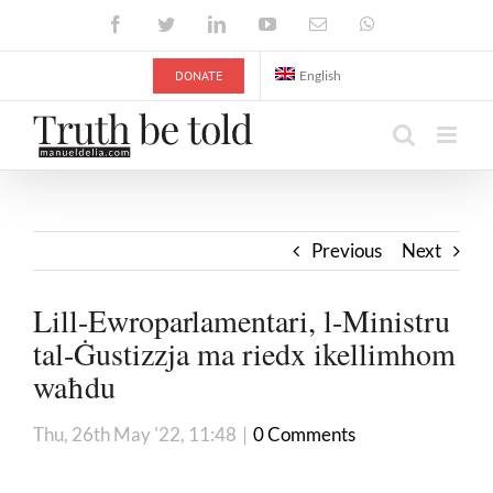
Skip
Facebook
Twitter
LinkedIn
YouTube
Email
WhatsApp
to
content
DONATE
English
Previous
Next
Lill-Ewroparlamentari, l-Ministru
tal-Ġustizzja ma riedx ikellimhom
waħdu
Thu, 26th May '22, 11:48
|
0 Comments