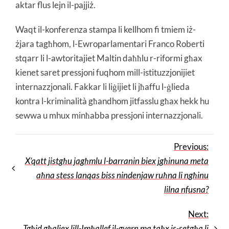
aktar flus lejn il-pajjiż.
Waqt il-konferenza stampa li kellhom fi tmiem iż-
żjara tagħhom, l-Ewroparlamentari Franco Roberti
stqarr li l-awtoritajiet Maltin daħħlu r-riformi għax
kienet saret pressjoni fuqhom mill-istituzzjonijiet
internazzjonali. Fakkar li liġijiet li jħaffu l-ġlieda
kontra l-kriminalità għandhom jitfasslu għax hekk hu
sewwa u mhux minħabba pressjoni internazzjonali.
Previous:
X’qatt jistgħu jagħmlu l-barranin biex jgħinuna meta
aħna stess lanqas biss nindenjaw ruħna li ngħinu
lilna nfusna?
Next:
Tgħid għaliex lill-Imħallef il-gvern ma taħx is-setgħa li