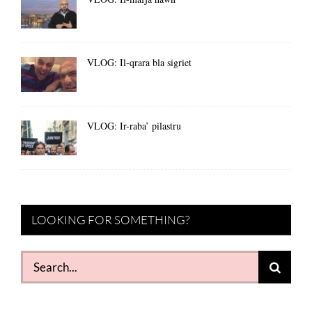
VLOG: Il-qrara bla sigriet
VLOG: Ir-raba’ pilastru
LOOKING FOR SOMETHING?
Search
for: