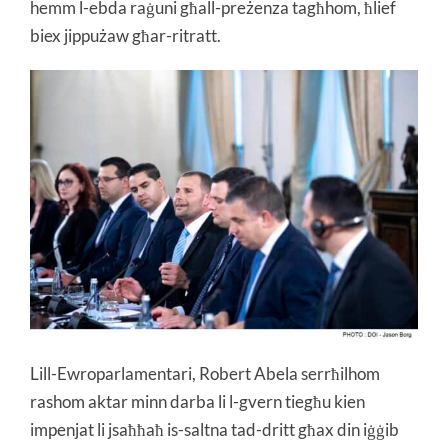
hemm l-ebda raġuni għall-preżenza tagħhom, ħlief
biex jippużaw għar-ritratt.
Lill-Ewroparlamentari, Robert Abela serrħilhom
rashom aktar minn darba li l-gvern tiegħu kien
impenjat li jsaħħaħ is-saltna tad-dritt għax din iġġib