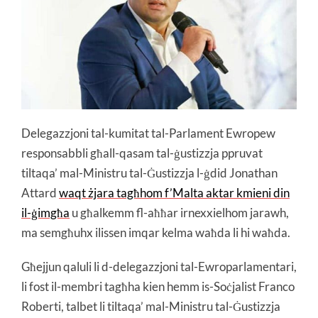
Delegazzjoni tal-kumitat tal-Parlament Ewropew
responsabbli għall-qasam tal-ġustizzja ppruvat
tiltaqa’ mal-Ministru tal-Ġustizzja l-ġdid Jonathan
Attard
waqt żjara tagħhom f’Malta aktar kmieni din
il-ġimgħa
u għalkemm fl-aħħar irnexxielhom jarawh,
ma semgħuhx ilissen imqar kelma waħda li hi waħda.
Għejjun qaluli li d-delegazzjoni tal-Ewroparlamentari,
li fost il-membri tagħha kien hemm is-Soċjalist Franco
Roberti, talbet li tiltaqa’ mal-Ministru tal-Ġustizzja