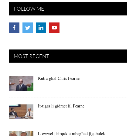
FOLLOW ME
MOST RECENT
Kutra għal Chris Fearne
It-tigra li gidmet lil Fearne
L-ewwel jisirquk u mbagħad jigdbulek