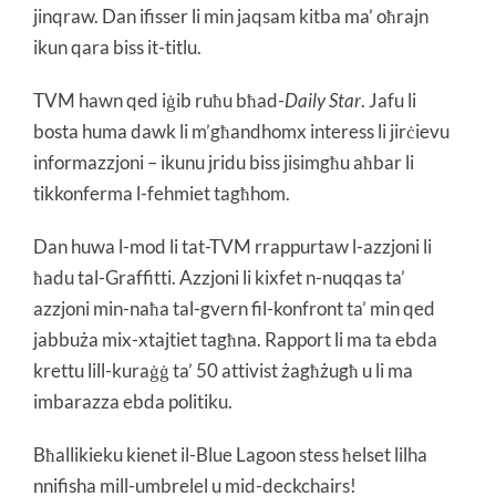
jinqraw. Dan ifisser li min jaqsam kitba ma’ oħrajn
ikun qara biss it-titlu.
TVM hawn qed iġib ruħu bħad-
Daily Star
. Jafu li
bosta huma dawk li m’għandhomx interess li jirċievu
informazzjoni – ikunu jridu biss jisimgħu aħbar li
tikkonferma l-fehmiet tagħhom.
Dan huwa l-mod li tat-TVM rrappurtaw l-azzjoni li
ħadu tal-Graffitti. Azzjoni li kixfet n-nuqqas ta’
azzjoni min-naħa tal-gvern fil-konfront ta’ min qed
jabbuża mix-xtajtiet tagħna. Rapport li ma ta ebda
krettu lill-kuraġġ ta’ 50 attivist żagħżugħ u li ma
imbarazza ebda politiku.
Bħallikieku kienet il-Blue Lagoon stess ħelset lilha
nnifisha mill-umbrelel u mid-deckchairs!