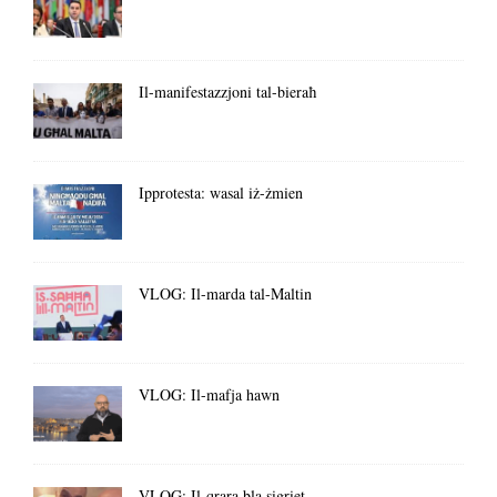
Il-manifestazzjoni tal-bieraħ
Ipprotesta: wasal iż-żmien
VLOG: Il-marda tal-Maltin
VLOG: Il-mafja hawn
VLOG: Il-qrara bla sigriet