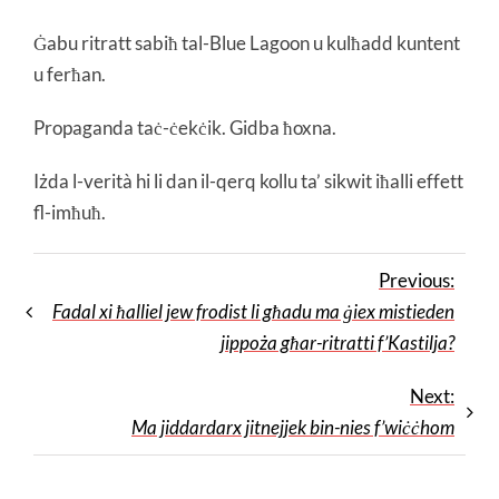
Ġabu ritratt sabiħ tal-Blue Lagoon u kulħadd kuntent
u ferħan.
Propaganda taċ-ċekċik. Gidba ħoxna.
Iżda l-verità hi li dan il-qerq kollu ta’ sikwit iħalli effett
fl-imħuħ.
Previous:
Fadal xi ħalliel jew frodist li għadu ma ġiex mistieden
jippoża għar-ritratti f’Kastilja?
Next:
Ma jiddardarx jitnejjek bin-nies f’wiċċhom