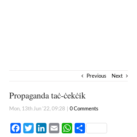
Previous
Next
Propaganda taċ-ċekċik
Mon, 13th Jun '22, 09:28
|
0 Comments
Facebook
Twitter
LinkedIn
Email
WhatsApp
Share