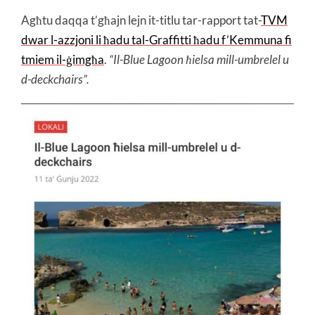
Agħtu daqqa t’għajn lejn it-titlu tar-rapport tat-
TVM
dwar l-azzjoni li ħadu tal-Graffitti ħadu f’Kemmuna fi
tmiem il-ġimgħa
.
“Il-Blue Lagoon ħielsa mill-umbrelel u
d-deckchairs”.