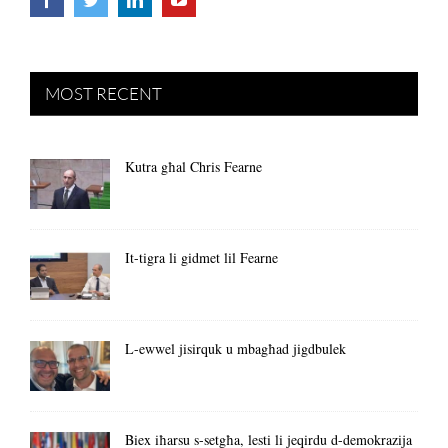
MOST RECENT
Kutra għal Chris Fearne
It-tigra li gidmet lil Fearne
L-ewwel jisirquk u mbagħad jigdbulek
Biex iħarsu s-setgħa, lesti li jeqirdu d-demokrazija