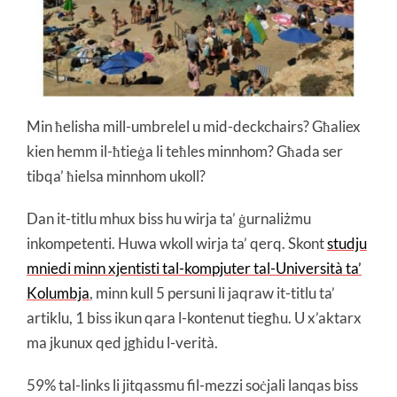
Min ħelisha mill-umbrelel u mid-deckchairs? Għaliex
kien hemm il-ħtieġa li teħles minnhom? Għada ser
tibqa’ ħielsa minnhom ukoll?
Dan it-titlu mhux biss hu wirja ta’ ġurnaliżmu
inkompetenti. Huwa wkoll wirja ta’ qerq. Skont
studju
mniedi minn xjentisti tal-kompjuter tal-Università ta’
Kolumbja
, minn kull 5 persuni li jaqraw it-titlu ta’
artiklu, 1 biss ikun qara l-kontenut tiegħu. U x’aktarx
ma jkunux qed jgħidu l-verità.
59% tal-links li jitqassmu fil-mezzi soċjali lanqas biss