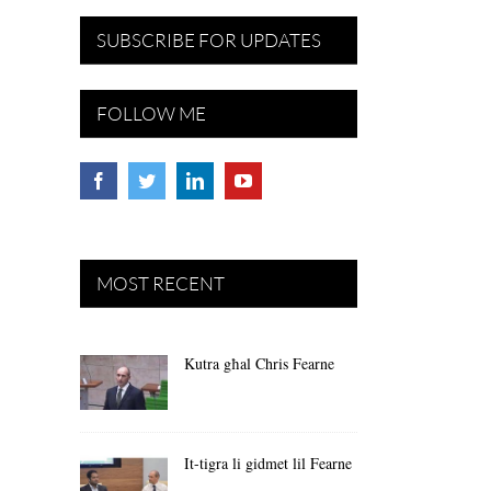
SUBSCRIBE FOR UPDATES
FOLLOW ME
MOST RECENT
Kutra għal Chris Fearne
It-tigra li gidmet lil Fearne