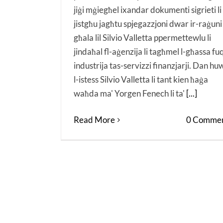
jiġi mġiegħel ixandar dokumenti sigrieti li
jistgħu jagħtu spjegazzjoni dwar ir-raġuni
għala lil Silvio Valletta ppermettewlu li
jindaħal fl-aġenzija li tagħmel l-għassa fuq
industrija tas-servizzi finanzjarji. Dan hu
l-istess Silvio Valletta li tant kien ħaġa
waħda ma' Yorgen Fenech li ta'
[...]
Read More
0 Commen