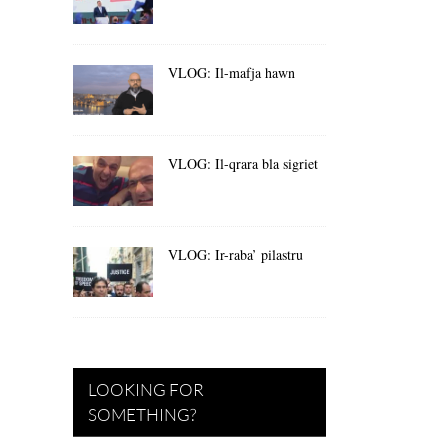
VLOG: Il-mafja hawn
VLOG: Il-qrara bla sigriet
VLOG: Ir-raba’ pilastru
LOOKING FOR
SOMETHING?