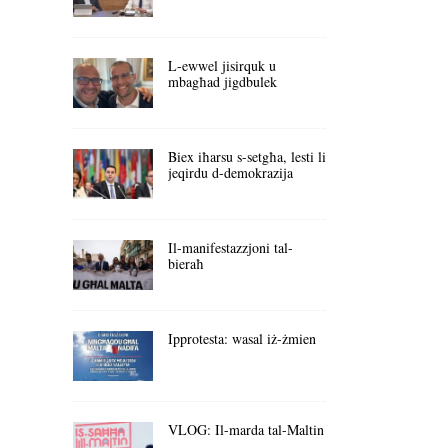
L-ewwel jisirquk u
mbagħad jigdbulek
Biex iħarsu s-setgħa, lesti li
jeqirdu d-demokrazija
Il-manifestazzjoni tal-
bieraħ
Ipprotesta: wasal iż-żmien
VLOG: Il-marda tal-Maltin