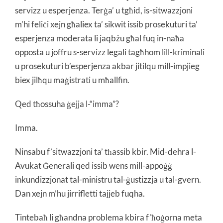
servizz u esperjenza. Terġa’ u tgħid, is-sitwazzjoni
m’hi feliċi xejn għaliex ta’ sikwit issib prosekuturi ta’
esperjenza moderata li jaqbżu għal fuq in-naħa
opposta u joffru s-servizz legali tagħhom lill-kriminali
u prosekuturi b’esperjenza akbar jitilqu mill-impjieg
biex jilħqu maġistrati u mħallfin.
Qed tħossuha ġejja l-“imma”?
Imma.
Ninsabu f’sitwazzjoni ta’ tħassib kbir. Mid-dehra l-
Avukat Ġenerali qed issib wens mill-appoġġ
inkundizzjonat tal-ministru tal-ġustizzja u tal-gvern.
Dan xejn m’hu jirrifletti tajjeb fuqha.
Tintebaħ li għandna problema kbira f’ħoġorna meta