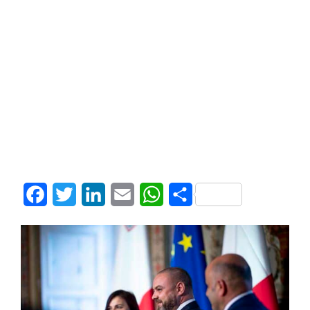
Facebook
Twitter
LinkedIn
Email
WhatsApp
Share