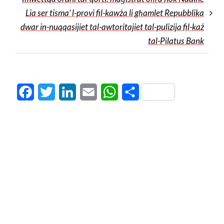
Lia ser tisma’ l-provi fil-kawża li għamlet Repubblika
dwar in-nuqqasijiet tal-awtoritajiet tal-pulizija fil-każ
tal-Pilatus Bank
Facebook
Twitter
LinkedIn
Email
WhatsApp
Share