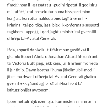
f’moħħhom li l-qassatat u l-pudini ripetuti li qed isiru
mill-uffiċċju tal-prosekutur huma biss parti minn
konġura korrotta maħluqa biex tagħti kenn lill-
kriminali tal-politika, jasal biex jikkonferma s-suspetti
tagħhom l-appoġġ li qed jagħtu ministri tal-gvern lill-
uffiċċju tal-Avukat Ġenerali.
Iżda, apparti dan kollu, t-tifħir mhux ġustifikat li
għamlu Robert Abela u Jonathan Attard fil-konfront
ta’ Victoria Buttigieg, jekk xejn, juri li m’hemmx rieda
li jsir titjib. Dawn isostnu li huma jitkellmu bil-mod li
jitkellmu dwar l-uffiċċju tal-Avukat Ġenerali għaliex
gvern hekk għandu jġib ruħu fil-konfront ta’
istituzzjonijiet awtonomi.
Ippermettuli nġib eżempju. Ikun mistenni minn prim