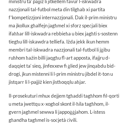
ministru ta’ pajjiż li jitkellem favur l-iskwadra
nazzjonali tal-futbol meta din tilgħab xi partita
f’kompetizzjoni internazzjonali. Dak il-prim ministru
ma jkollux għalfejn jagħmel xi sforz speċjali biex
ifaħħar lill-iskwadra rebbieħa u biex jagħti s-sostenn
tiegħu lill-iskawdra telliefa. Iżda jekk ikun hemm
membri tal-iskwadra nazzjonali tal-futbol li jġibu
ruħhom ħażin billi jaqgħu fl-art apposta, ifajjru d-
daqqiet ta’ sieq, jinfexxew fi ġlied jew jinqabdu bid-
drogi, jkun mistenni li l-prim ministru jibdel it-ton u
jistqarr li l-pajjiż kien jistħoqqlu aħjar.
Il-prosekuturi mhux dejjem tgħaddi tagħhom fil-qorti
u meta jwettqu x-xogħol skont il-ħila tagħhom, il-
gvern jagħmel sewwa li jappoġġjahom. L-istess
għandha tagħmel is-soċjetà ċivili.