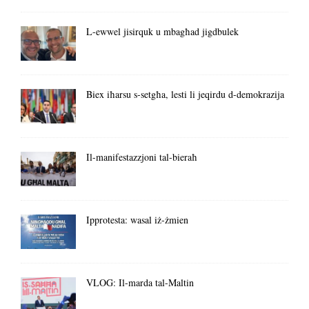
L-ewwel jisirquk u mbagħad jigdbulek
Biex iħarsu s-setgħa, lesti li jeqirdu d-demokrazija
Il-manifestazzjoni tal-bieraħ
Ipprotesta: wasal iż-żmien
VLOG: Il-marda tal-Maltin