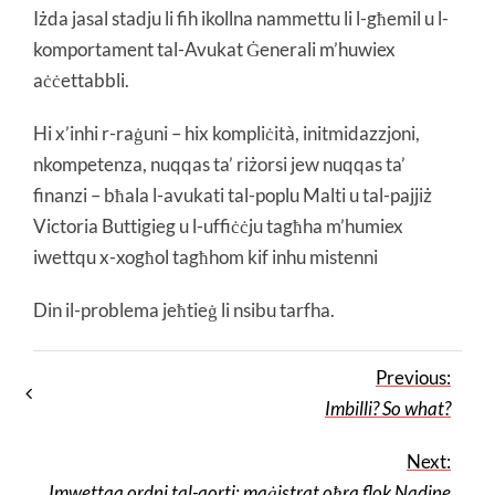
Iżda jasal stadju li fih ikollna nammettu li l-għemil u l-
komportament tal-Avukat Ġenerali m’huwiex
aċċettabbli.
Hi x’inhi r-raġuni – hix kompliċità, initmidazzjoni,
nkompetenza, nuqqas ta’ riżorsi jew nuqqas ta’
finanzi – bħala l-avukati tal-poplu Malti u tal-pajjiż
Victoria Buttigieg u l-uffiċċju tagħha m’humiex
iwettqu x-xogħol tagħhom kif inhu mistenni
Din il-problema jeħtieġ li nsibu tarfha.
Previous:
Imbilli? So what?
Next:
Imwettqa ordni tal-qorti: maġistrat oħra flok Nadine