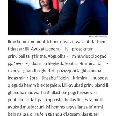
Ikun hemm mumenti li fihom kważi kważi tibda’ biex
titħassar lill-Avukat Ġenerali li hi l-prosekutur
prinċipali ta’ gżiritna. Xogħolha – li m’huwiex xi xogħol
pjaċevoli – jikkonsisti fil-ġlieda kontra l-kriminalità. Ir-
riżorsi li għandha għad-dispożizzjoni tagħha huma
inqas mir-riżorsi li jinsabu f’idejn il-kriminali li suppost
qiegħda hemm biex tegħleb. Lill-avukati prinċipjanti li
għandha madwarha tħallashom pagi tas-servizz
pubbliku. Iżda l-parti opposta tħallas flejjes tajbin lil
avukati mustaċċuni. M’hemmx ugwaljanza ta’ armi
bejn naħa u oħra fejn għandu x’jaqsam ħlas għas-