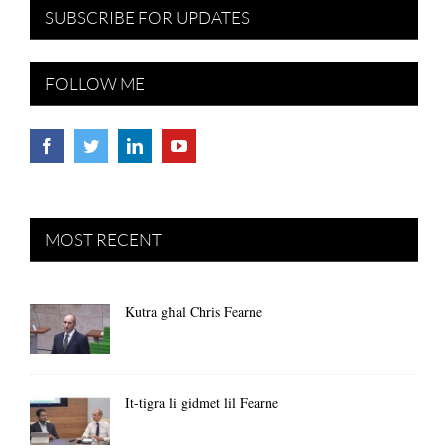
SUBSCRIBE FOR UPDATES
FOLLOW ME
MOST RECENT
Kutra għal Chris Fearne
It-tigra li gidmet lil Fearne