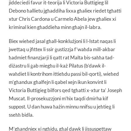
jiddeċiedi favur it-teorija li Victoria Buttigieg lil
Debono ħallietu jgħaddiha lixxa għaliex riedet tgħatti
xtur Chris Cardona u Carmelo Abela jew għaliex xi
kriminal kien għaddieha minn għajn il-labra.
Biex wieħed jasal għall-konklużjoni li l-Istat naqas li
jwettaq u jfittex li ssir ġustizzja f’waħda mill-akbar
ħadmiet finanzjarji li qatt rat Malta bis-saħħa tad-
diżastru li ġab miegħu il-każ Pilatus (b’dawk il-
waħdiet li kontrihom ittieħdu passi bil-qorti), wieħed
m’għandux għalfejn li qabel xejn ikun konvint li
Victoria Buttigieg bilfors qed tgħatti x-xtur ta’ Joseph
Muscat. Il-prosekuzzjoni m’hix taqdi dmirha kif
suppost. U dan huwa ħażin minnu nnifsu u jeħtieġ li
sseħħ bidla.
M’għandniex xi ngħidu, għal dawk li jissuspettaw