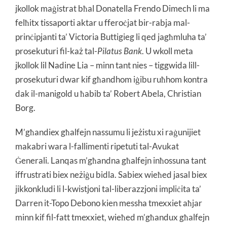
jkollok maġistrat bħal Donatella Frendo Dimech li ma
felħitx tissaporti aktar u fferoċjat bir-rabja mal-
prinċipjanti ta’ Victoria Buttigieg li qed jagħmluha ta’
prosekuturi fil-każ tal-
Pilatus Bank
. U wkoll meta
jkollok lil Nadine Lia – minn tant nies – tiggwida lill-
prosekuturi dwar kif għandhom iġibu ruħhom kontra
dak il-manigold u ħabib ta’ Robert Abela, Christian
Borg.
M’għandiex għalfejn nassumu li jeżistu xi raġunijiet
makabri wara l-fallimenti ripetuti tal-Avukat
Ġenerali. Lanqas m’għandna għalfejn inħossuna tant
iffrustrati biex neżiġu bidla. Sabiex wieħed jasal biex
jikkonkludi li l-kwistjoni tal-liberazzjoni impliċita ta’
Darren it-Topo Debono kien messha tmexxiet aħjar
minn kif fil-fatt tmexxiet, wieħed m’għandux għalfejn