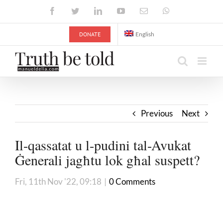
Skip
Facebook
Twitter
LinkedIn
YouTube
Email
WhatsApp
to
content
DONATE
English
Previous
Next
Il-qassatat u l-pudini tal-Avukat
Ġenerali jagħtu lok għal suspett?
Fri, 11th Nov '22, 09:18
|
0 Comments