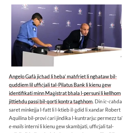
Angelo Gafà jiċħad li ħeba’ maħfriet li ngħataw bil-
quddiem lil uffiċjali tal-Pilatus Bank li kienu ġew
identifikati minn Maġistrat bħala l-persuni li kellhom
jittieħdu passi bil-qorti kontra tagħhom
. Din iċ-ċaħda
saret minkejja l-fatt li l-ktieb il-ġdid li xandar Robert
Aquilina bil-provi ċari jindika l-kuntrarju: permezz ta’
e-mails
interni li kienu ġew skambjati, uffiċjali tal-