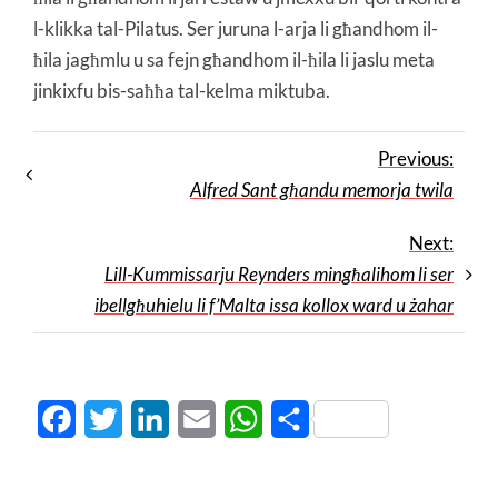
l-klikka tal-Pilatus. Ser juruna l-arja li għandhom il-
ħila jagħmlu u sa fejn għandhom il-ħila li jaslu meta
jinkixfu bis-saħħa tal-kelma miktuba.
Previous:
Alfred Sant għandu memorja twila
Next:
Lill-Kummissarju Reynders mingħalihom li ser
ibellgħuhielu li f’Malta issa kollox ward u żahar
Facebook
Twitter
LinkedIn
Email
WhatsApp
Share