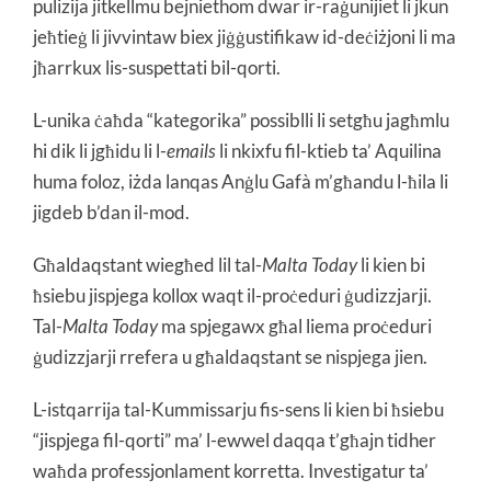
pulizija jitkellmu bejniethom dwar ir-raġunijiet li jkun
jeħtieġ li jivvintaw biex jiġġustifikaw id-deċiżjoni li ma
jħarrkux lis-suspettati bil-qorti.
L-unika ċaħda “kategorika” possiblli li setgħu jagħmlu
hi dik li jgħidu li l-
emails
li nkixfu fil-ktieb ta’ Aquilina
huma foloz, iżda lanqas Anġlu Gafà m’għandu l-ħila li
jigdeb b’dan il-mod.
Għaldaqstant wiegħed lil tal-
Malta Today
li kien bi
ħsiebu jispjega kollox waqt il-proċeduri ġudizzjarji.
Tal-
Malta Today
ma spjegawx għal liema proċeduri
ġudizzjarji rrefera u għaldaqstant se nispjega jien.
L-istqarrija tal-Kummissarju fis-sens li kien bi ħsiebu
“jispjega fil-qorti” ma’ l-ewwel daqqa t’għajn tidher
waħda professjonlament korretta. Investigatur ta’