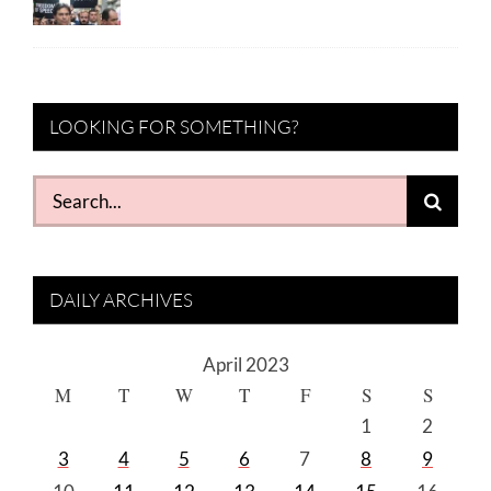
LOOKING FOR SOMETHING?
Search
for:
DAILY ARCHIVES
April 2023
M
T
W
T
F
S
S
1
2
3
4
5
6
7
8
9