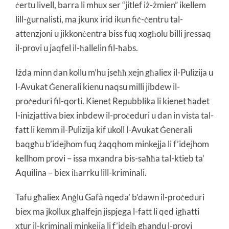
ċertu livell, barra li mhux ser “jitlef iż-żmien” ikellem
lill-ġurnalisti, ma jkunx irid ikun fiċ-ċentru tal-
attenzjoni u jikkonċentra biss fuq xogħolu billi jressaq
il-provi u jaqfel il-ħallelin fil-ħabs.
Iżda minn dan kollu m’hu jseħħ xejn għaliex il-Pulizija u
l-Avukat Ġenerali kienu naqsu milli jibdew il-
proċeduri fil-qorti. Kienet Repubblika li kienet ħadet
l-inizjattiva biex inbdew il-proċeduri u dan in vista tal-
fatt li kemm il-Pulizija kif ukoll l-Avukat Ġenerali
baqgħu b’idejhom fuq żaqqhom minkejja li f’idejhom
kellhom provi – issa mxandra bis-saħħa tal-ktieb ta’
Aquilina – biex iħarrku lill-kriminali.
Tafu għaliex Anġlu Gafà nqeda’ b’dawn il-proċeduri
biex ma jkollux għalfejn jispjega l-fatt li qed igħatti
xtur il-kriminali minkejja li f’idejħ għandu l-provi