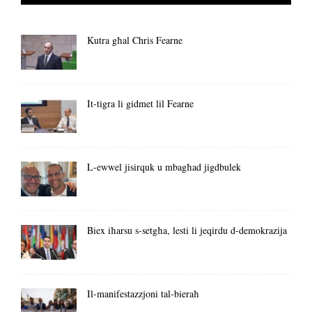
Kutra għal Chris Fearne
It-tigra li gidmet lil Fearne
L-ewwel jisirquk u mbagħad jigdbulek
Biex iħarsu s-setgħa, lesti li jeqirdu d-demokrazija
Il-manifestazzjoni tal-bieraħ