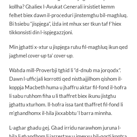
kollha? Għaliex l-Avukat Ġenerali irsistiet kemm
felħet biex dawn il-proċeduri jinstemgħu bil-magħluq.
Bi ħsiebu “jispjega”, iżda int mhux ser tkun taf f’hiex
tikkonsisti din l-ispjegazzjoni.
Min jgħatti x-xtur u jispjega ruħu fil-magħluq ikun qed
jagħmel
cover-up
ta’
cover-up.
Waħda mill-Proverbji tgħid li “d-dnub ma jorqodx”.
Dawn l-uffiċjali korrotti qed nistħajjilhom qishom il-
koppja Macbeth huma u jħaffru aktar fil-fond il-ħofra
li sabu ruħhom fiha u li tħaffret biex ikunu jistgħu
jgħattu xturhom. Il-ħofra issa tant tħaffret fil-fond li
m’għandhomx il-ħila jixxabbtu ‘l barra minnha.
L-agħar għadu ġej. Għad irridu narawhom juruna l-
ħila li għandhom li jarrestaw u jmexxu bil-qorti kontra