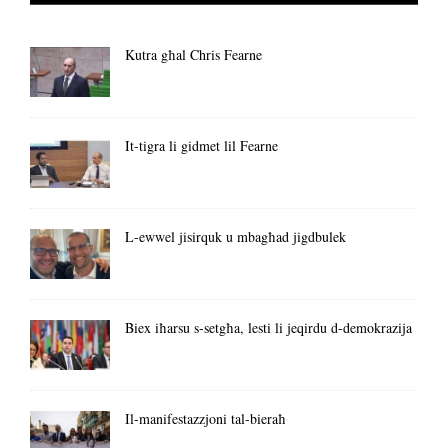
Kutra għal Chris Fearne
It-tigra li gidmet lil Fearne
L-ewwel jisirquk u mbagħad jigdbulek
Biex iħarsu s-setgħa, lesti li jeqirdu d-demokrazija
Il-manifestazzjoni tal-bieraħ