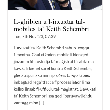
L-għibien u l-irxuxtar tal-
mobiles ta’ Keith Schembri
Tue, 7th Nov '23, 07:39
L-avukati ta' Keith Schembri sabu x-xoqqa
f'moxtha. Għal xi żmien, mobile li kien qed
jinżamm fil-kustodja ta' maġistrat b'rabta ma'
kawża li kienet saret kontra Keith Schembri,
għeb u sparixxa minn proċess tal-qorti biex
imbagħad reġa' tfaċċa f'proċess ieħor li ma
kellux jinsab fl-uffiċċju tal-maġistrat. L-avukati
ta' Keith Schembri issa qed jippruvaw jieħdu
vantaġġ minn
[...]