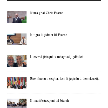
Kutra għal Chris Fearne
It-tigra li gidmet lil Fearne
L-ewwel jisirquk u mbagħad jigdbulek
Biex iħarsu s-setgħa, lesti li jeqirdu d-demokrazija
Il-manifestazzjoni tal-bieraħ