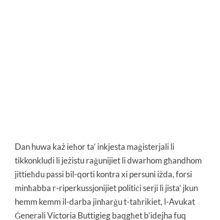
Dan huwa każ ieħor ta’ inkjesta maġisterjali li
tikkonkludi li jeżistu raġunijiet li dwarhom għandhom
jittieħdu passi bil-qorti kontra xi persuni iżda, forsi
minħabba r-riperkussjonijiet politiċi serji li jista’ jkun
hemm kemm il-darba jinħarġu t-taħrikiet, l-Avukat
Ġenerali Victoria Buttigieg baqgħet b’idejha fuq