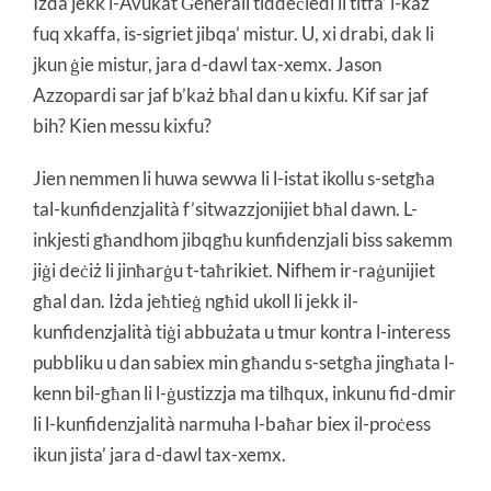
Iżda jekk l-Avukat Ġenerali tiddeċiedi li titfa’ l-każ
fuq xkaffa, is-sigriet jibqa’ mistur. U, xi drabi, dak li
jkun ġie mistur, jara d-dawl tax-xemx. Jason
Azzopardi sar jaf b’każ bħal dan u kixfu. Kif sar jaf
bih? Kien messu kixfu?
Jien nemmen li huwa sewwa li l-istat ikollu s-setgħa
tal-kunfidenzjalità f’sitwazzjonijiet bħal dawn. L-
inkjesti għandhom jibqgħu kunfidenzjali biss sakemm
jiġi deċiż li jinħarġu t-taħrikiet. Nifhem ir-raġunijiet
għal dan. Iżda jeħtieġ ngħid ukoll li jekk il-
kunfidenzjalità tiġi abbużata u tmur kontra l-interess
pubbliku u dan sabiex min għandu s-setgħa jingħata l-
kenn bil-għan li l-ġustizzja ma tilħqux, inkunu fid-dmir
li l-kunfidenzjalità narmuha l-baħar biex il-proċess
ikun jista’ jara d-dawl tax-xemx.