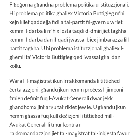
F’ħoġorna għandna problema politika u istituzzjonali.
Hi problema politika għaliex Victoria Buttigieg m’hi
xejn ħlief qaddejja fidila tal-partit fil-gvern u wriet
kemm il-darba li m’hix lesta taqdi d-dmirijiet tagħha
kemm il-darba dan il-qadi jwassal biex jimbarazza lill-
partit tagħha. U hi problema istituzzjonali għaliex l-
għemil ta’ Victoria Buttigieg qed iwassal għal dan
kollu.
Wara li l-maġistrat ikun irrakkomanda li tittieħed
ċerta azzjoni, għandu jkun hemm proċess li jimponi
żmien definit fuq l-Avukat Ġenerali dwar jekk
għandhomx jinħarġu taħrikiet jew le. U għandu jkun
hemm għassa fuq kull deċiżjoni li tittieħed mill-
Avukat Ġenerali li tmur kontra r-
rakkomandazzjonijiet tal-maġistrat tal-inkjesta favur