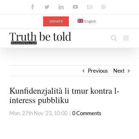
Skip
Facebook
Twitter
LinkedIn
YouTube
Email
WhatsApp
to
content
DONATE
English
Previous
Next
Kunfidenzjalità li tmur kontra l-
interess pubbliku
Mon, 27th Nov '23, 10:00
|
0 Comments