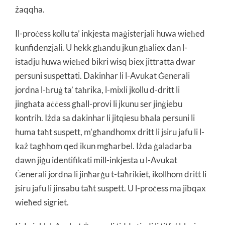
żaqqha.
Il-proċess kollu ta’ inkjesta maġisterjali huwa wieħed
kunfidenzjali. U hekk għandu jkun għaliex dan l-
istadju huwa wieħed bikri wisq biex jittratta dwar
persuni suspettati. Dakinhar li l-Avukat Ġenerali
jordna l-ħruġ ta’ taħrika, l-mixli jkollu d-dritt li
jingħata aċċess għall-provi li jkunu ser jinġiebu
kontrih. Iżda sa dakinhar li jitqiesu bħala persuni li
huma taħt suspett, m’għandhomx dritt li jsiru jafu li l-
każ tagħhom qed ikun mgħarbel. Iżda ġaladarba
dawn jiġu identifikati mill-inkjesta u l-Avukat
Ġenerali jordna li jinħarġu t-taħrikiet, ikollhom dritt li
jsiru jafu li jinsabu taħt suspett. U l-proċess ma jibqax
wieħed sigriet.