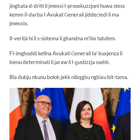
jingħata d-dritt li jmexxi l-prosekuzzjoni huwa stess
kemm il-darba l-Avukat Ġenerali jiddeċiedi li ma
jmexxix.
Il-verità hi li s-sistema li għandna m’hix taħdem.
Fl-imgħoddi kellna Avukati Ġenerali ta’ kuxjenza li
kienu determinati li jaraw li l-ġustizzja sseħħ.
Bla dubju nkunu boloħ jekk nibqgħu ngħixu bit-tama.