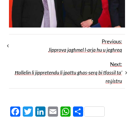
Previous:
Jipprova jagħmel l-arja hu u jegħreq
Next:
Ħallelin li jippretendu li jpattu għas-serq bi tfassil ta’
reġistru
Facebook
Twitter
LinkedIn
Email
WhatsApp
Share