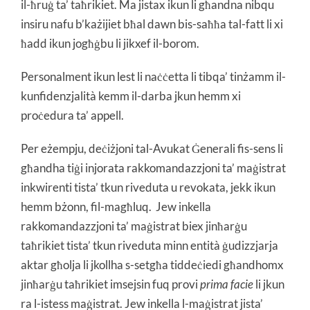
il-ħruġ ta’ taħrikiet. Ma jistax ikun li għandna nibqu
insiru nafu b’każijiet bħal dawn bis-saħħa tal-fatt li xi
ħadd ikun jogħġbu li jikxef il-borom.
Personalment ikun lest li naċċetta li tibqa’ tinżamm il-
kunfidenzjalità kemm il-darba jkun hemm xi
proċedura ta’ appell.
Per eżempju, deċiżjoni tal-Avukat Ġenerali fis-sens li
għandha tiġi injorata rakkomandazzjoni ta’ maġistrat
inkwirenti tista’ tkun riveduta u revokata, jekk ikun
hemm bżonn, fil-magħluq. Jew inkella
rakkomandazzjoni ta’ maġistrat biex jinħarġu
taħrikiet tista’ tkun riveduta minn entità ġudizzjarja
aktar għolja li jkollha s-setgħa tiddeċiedi għandhomx
jinħarġu taħrikiet imsejsin fuq provi
prima facie
li jkun
ra l-istess maġistrat. Jew inkella l-maġistrat jista’