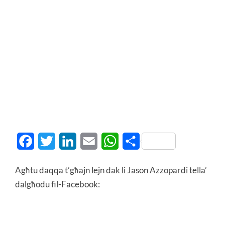
Facebook
Twitter
LinkedIn
Email
WhatsApp
Share
Agħtu daqqa t’għajn lejn dak li Jason Azzopardi tella’
dalgħodu fil-Facebook: