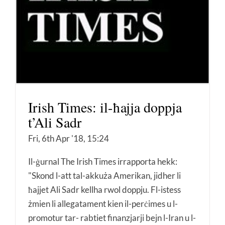
Irish Times: il-ħajja doppja
t’Ali Sadr
Fri, 6th Apr '18, 15:24
Il-ġurnal The Irish Times irrapporta hekk:
"Skond l-att tal-akkuża Amerikan, jidher li
ħajjet Ali Sadr kellha rwol doppju. Fl-istess
żmien li allegatament kien il-perċimes u l-
promotur tar- rabtiet finanzjarji bejn l-Iran u l-