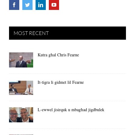
MOST RECENT
Kutra għal Chris Fearne
It-tigra li gidmet lil Fearne
L-ewwel jisirquk u mbagħad jigdbulek