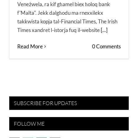
Veneżwela, ra kif għamel biex ħoloq bank
f'Malta". Jekk dalgħodu ma rnexxilekx
takkwista kopja tal-Financial Times, The Irish
Times xandret l-istorja fuq il-website
[...]
Read More
0 Comments
SUBSCRIBE FOR UPDATES
FOLLOW ME