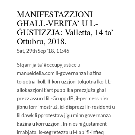
MANIFESTAZZJONI
GĦALL-VERITA’ U L-
ĠUSTIZZJA: Valletta, 14 ta’
Ottubru, 2018.
Sat, 29th Sep '18, 11:46
Stqarrija ta' #occupyjustice u
manueldelia.com Il-governanza ħażina
tolqotna lkoll. Il-korruzzjoni tolqotna lkoll. L-
allokazzjoni t’art pubblika prezzjuża għal
prezz assurd lill-Grupp dB, il-permess biex
jibnu torri mostruż, id-disprezz lir-residenti u
lil dawk li pprotestaw jiġu minn governanza
ħażina u korruzzjoni. In-nies hi ġustament
irrabjata. Is-segretezza u l-ħabi fl-infieq