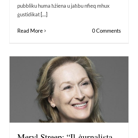
pubbliku huma ħżiena u jaħbu nfieq mhux
ġustidikat
[...]
Read More
0 Comments
Meryl Streep: “Il-ġurnalista