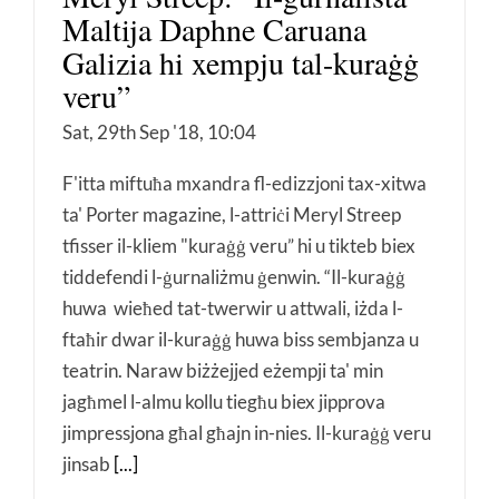
Maltija Daphne Caruana
Galizia hi xempju tal-kuraġġ
veru”
Sat, 29th Sep '18, 10:04
F'itta miftuħa mxandra fl-edizzjoni tax-xitwa
ta' Porter magazine, l-attriċi Meryl Streep
tfisser il-kliem "kuraġġ veru” hi u tikteb biex
tiddefendi l-ġurnaliżmu ġenwin. “Il-kuraġġ
huwa wieħed tat-twerwir u attwali, iżda l-
ftaħir dwar il-kuraġġ huwa biss sembjanza u
teatrin. Naraw biżżejjed eżempji ta' min
jagħmel l-almu kollu tiegħu biex jipprova
jimpressjona għal għajn in-nies. Il-kuraġġ veru
jinsab
[...]