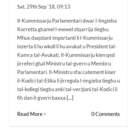
Sat, 29th Sep '18, 09:13
Il-Kummissarju Parlamentari dwar l-Imġieba
Korretta għamel l-ewwel stqarrija tiegħu.
Mhux daqstant importanti li l-Kummissarju
inzerta li hu wkoll li hu avukat u President tal-
Kamra tal-Avukati. Il-Kummissarju kien qed
jirreferi għal Ministru tal-gvern u Membru
Parlamentari. Il-Ministru sfaċċatement kiser
il-Kodiċi tal-Etika li jirregola l-imġieba tiegħu u
tal-kollegi tiegħu anki tal-verżjoni tal-Kodiċi li
fiħ dan il-gvern baxxa
[...]
Read More
0 Comments