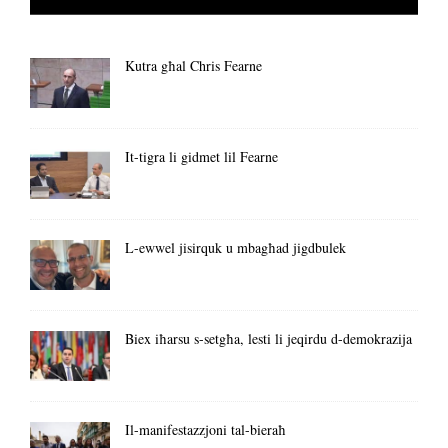
Kutra għal Chris Fearne
It-tigra li gidmet lil Fearne
L-ewwel jisirquk u mbagħad jigdbulek
Biex iħarsu s-setgħa, lesti li jeqirdu d-demokrazija
Il-manifestazzjoni tal-bieraħ