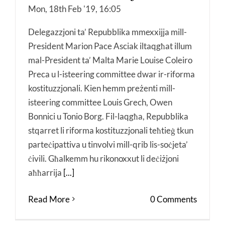
Mon, 18th Feb '19, 16:05
Delegazzjoni ta’ Repubblika mmexxijja mill-
President Marion Pace Asciak iltaqgħat illum
mal-President ta’ Malta Marie Louise Coleiro
Preca u l-isteering committee dwar ir-riforma
kostituzzjonali. Kien hemm preżenti mill-
isteering committee Louis Grech, Owen
Bonnici u Tonio Borg. Fil-laqgħa, Repubblika
stqarret li riforma kostituzzjonali teħtieġ tkun
parteċipattiva u tinvolvi mill-qrib lis-soċjeta’
ċivili. Għalkemm hu rikonoxxut li deċiżjoni
aħħarrija
[...]
Read More
0 Comments