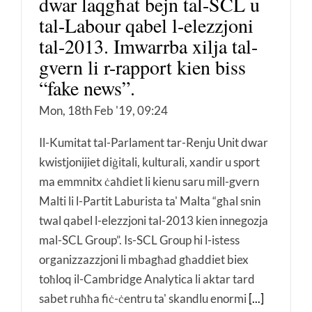
dwar laqgħat bejn tal-SCL u
tal-Labour qabel l-elezzjoni
tal-2013. Imwarrba xilja tal-
gvern li r-rapport kien biss
“fake news”.
Mon, 18th Feb '19, 09:24
Il-Kumitat tal-Parlament tar-Renju Unit dwar
kwistjonijiet diġitali, kulturali, xandir u sport
ma emmnitx ċaħdiet li kienu saru mill-gvern
Malti li l-Partit Laburista ta' Malta “għal snin
twal qabel l-elezzjoni tal-2013 kien innegozja
mal-SCL Group”. Is-SCL Group hi l-istess
organizzazzjoni li mbagħad għaddiet biex
toħloq il-Cambridge Analytica li aktar tard
sabet ruħħa fiċ-ċentru ta' skandlu enormi
[...]