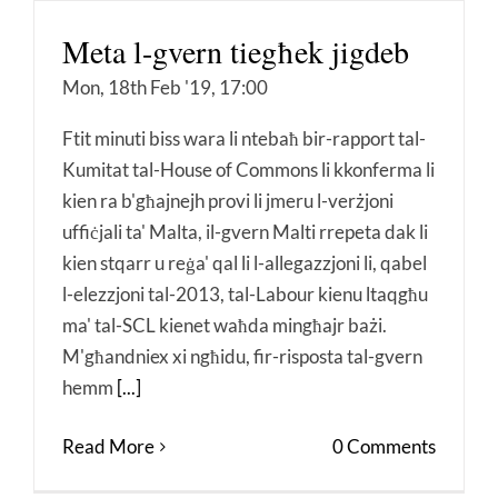
Meta l-gvern tiegħek jigdeb
Mon, 18th Feb '19, 17:00
Ftit minuti biss wara li ntebaħ bir-rapport tal-
Kumitat tal-House of Commons li kkonferma li
kien ra b'għajnejh provi li jmeru l-verżjoni
uffiċjali ta' Malta, il-gvern Malti rrepeta dak li
kien stqarr u reġa' qal li l-allegazzjoni li, qabel
l-elezzjoni tal-2013, tal-Labour kienu ltaqgħu
ma' tal-SCL kienet waħda mingħajr bażi.
M'għandniex xi ngħidu, fir-risposta tal-gvern
hemm
[...]
Read More
0 Comments