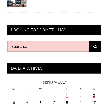
LOOKING FOR SOMETHING?
Search
for:
DAILY ARCHIVES
February 2019
M
T
W
T
F
S
S
1
2
3
4
5
6
7
8
9
10