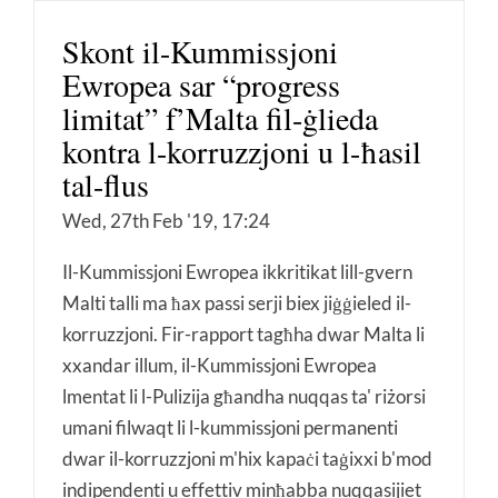
Skont il-Kummissjoni
Ewropea sar “progress
limitat” f’Malta fil-ġlieda
kontra l-korruzzjoni u l-ħasil
tal-flus
Wed, 27th Feb '19, 17:24
Il-Kummissjoni Ewropea ikkritikat lill-gvern
Malti talli ma ħax passi serji biex jiġġieled il-
korruzzjoni. Fir-rapport tagħha dwar Malta li
xxandar illum, il-Kummissjoni Ewropea
lmentat li l-Pulizija għandha nuqqas ta' riżorsi
umani filwaqt li l-kummissjoni permanenti
dwar il-korruzzjoni m'hix kapaċi taġixxi b'mod
indipendenti u effettiv minħabba nuqqasijiet