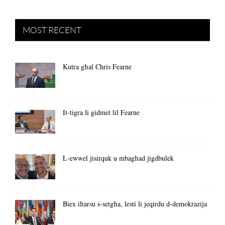
MOST RECENT
Kutra għal Chris Fearne
It-tigra li gidmet lil Fearne
L-ewwel jisirquk u mbagħad jigdbulek
Biex iħarsu s-setgħa, lesti li jeqirdu d-demokrazija