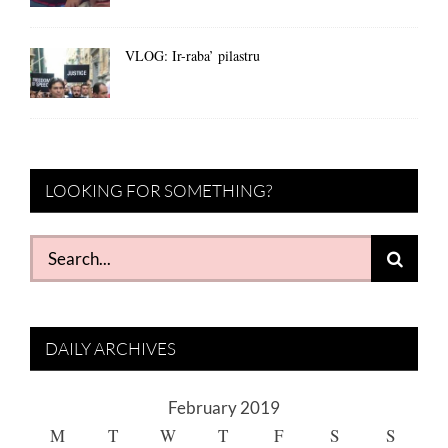
VLOG: Ir-raba’ pilastru
LOOKING FOR SOMETHING?
Search
for:
DAILY ARCHIVES
February 2019
M
T
W
T
F
S
S