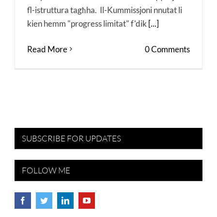
fl-istruttura tagħha. Il-Kummissjoni nnutat li
kien hemm "progress limitat" f'dik
[...]
Read More
0 Comments
SUBSCRIBE FOR UPDATES
FOLLOW ME