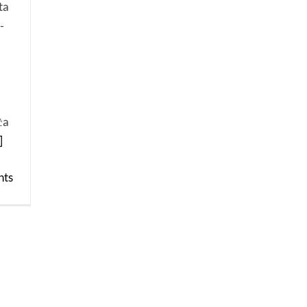
ta
-
a
ċa
]
ts