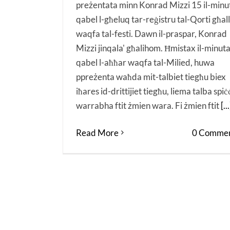
preżentata minn Konrad Mizzi 15 il-minu
qabel l-għeluq tar-reġistru tal-Qorti għall
waqfa tal-festi. Dawn il-praspar, Konrad
Mizzi jinqala' għalihom. Ħmistax il-minut
qabel l-aħħar waqfa tal-Milied, huwa
ppreżenta waħda mit-talbiet tiegħu biex
iħares id-drittijiet tiegħu, liema talba spiċ
warrabha ftit żmien wara. Fi żmien ftit
[...
Read More
0 Commen