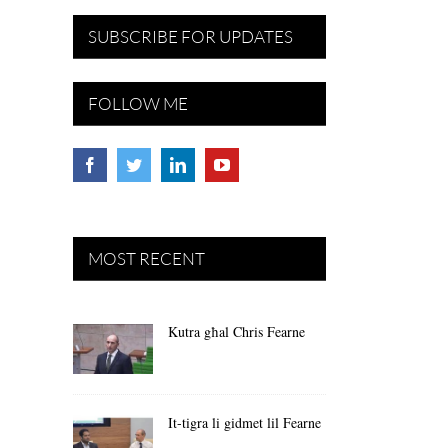
SUBSCRIBE FOR UPDATES
FOLLOW ME
MOST RECENT
Kutra għal Chris Fearne
It-tigra li gidmet lil Fearne