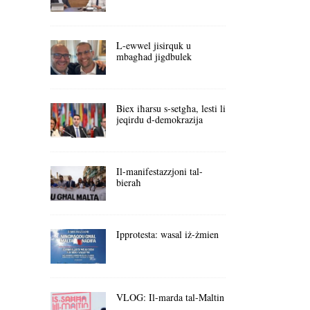
L-ewwel jisirquk u
mbagħad jigdbulek
Biex iħarsu s-setgħa, lesti li
jeqirdu d-demokrazija
Il-manifestazzjoni tal-
bieraħ
Ipprotesta: wasal iż-żmien
VLOG: Il-marda tal-Maltin