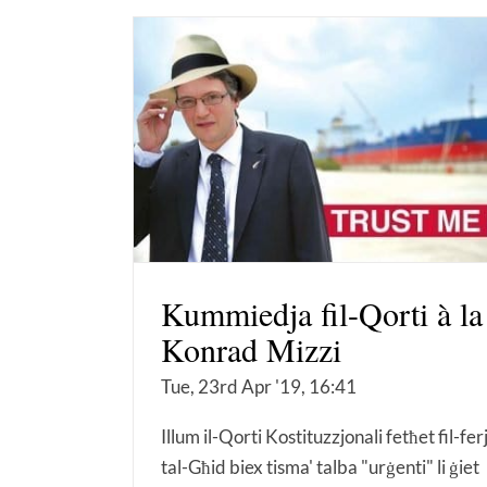
Kummiedja fil-Qorti à la
Konrad Mizzi
Tue, 23rd Apr '19, 16:41
Illum il-Qorti Kostituzzjonali fetħet fil-fer
tal-Għid biex tisma' talba "urġenti" li ġiet