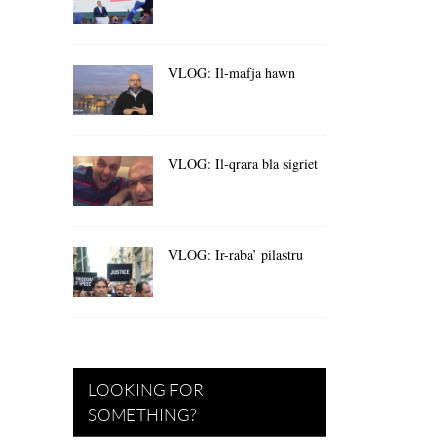
VLOG: Il-mafja hawn
VLOG: Il-qrara bla sigriet
VLOG: Ir-raba’ pilastru
LOOKING FOR
SOMETHING?