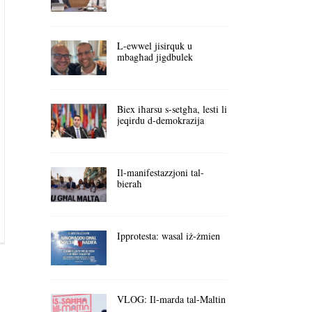
L-ewwel jisirquk u
mbagħad jigdbulek
Biex iħarsu s-setgħa, lesti li
jeqirdu d-demokrazija
Il-manifestazzjoni tal-
bieraħ
Ipprotesta: wasal iż-żmien
VLOG: Il-marda tal-Maltin