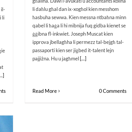
għaliha. Dawl l-avukati u accountants kollha
li daħlu għal dan ix-xogħol kien messhom
il-
ħasbuha sewwa. Kien messna ntbaħna minn
 li
qabel li ħaġa li hi mibnija fuq gidba kienet se
ġġibna fl-inkwiet. Joseph Muscat kien
ipprova jbellagħha li permezz tal-bejgħ tal-
passaporti kien ser jiġbed it-talent lejn
ġie
pajjiżna. Hu u jagħmel
[...]
at
...]
Read More
0 Comments
ts