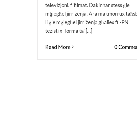
televiżjoni. f'filmat. Dakinhar stess ġie
mġiegħel jirriżenja. Ara ma tmorrux taħs
li ġie mġiegħel jirriżenja għaliex fil-PN
teżisti xi forma ta'
[...]
Read More
0 Commen