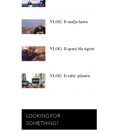
VLOG: Il-mafja hawn
VLOG: Il-qrara bla sigriet
VLOG: Ir-raba’ pilastru
LOOKING FOR
SOMETHING?