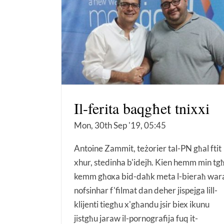
Il-ferita baqgħet tnixxi
Mon, 30th Sep '19, 05:45
Antoine Zammit, teżorier tal-PN għal ftit
xhur, stedinha b'idejh. Kien hemm min tg
kemm għoxa bid-daħk meta l-bieraħ war
nofsinhar f'filmat dan deher jispejga lill-
klijenti tiegħu x'għandu jsir biex ikunu
jistgħu jaraw il-pornografija fuq it-