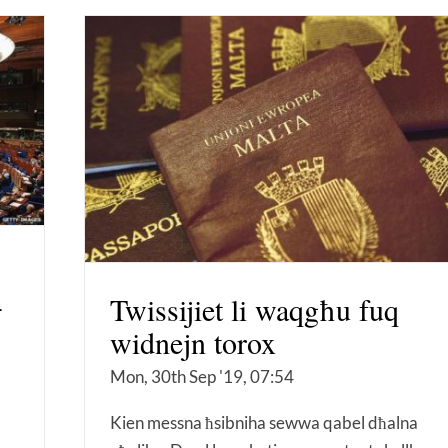
-
Twissijiet li waqgħu fuq
widnejn torox
Mon, 30th Sep '19, 07:54
Kien messna ħsibniha sewwa qabel dħalna