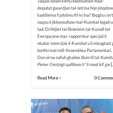
Jaqaw dawn kienu kkonsultaw mad-
deputat gwardjan tal-latrina fejn jinqdew 
ħaddiema li jaħdmu fil-kċina? Ibqgħu ċerti
naqsu li jikkonsultaw mal-Kumitat legali u
tad-Drittijiet tal-Bniedem tal-Kunsill tal-
Ewropa jew mar-rapporteur speċjali li
nħatar minn dak il-Kumitat u li mbagħad 
konfermat mill-Assemblea Parlamentari.
Dan sirna nafuh għaliex illum lil tal-Kumit
Pieter Omtzigt qalilhom li “il-mod kif ġie
[
Read More
0 Commen