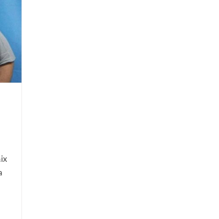
ħix
a