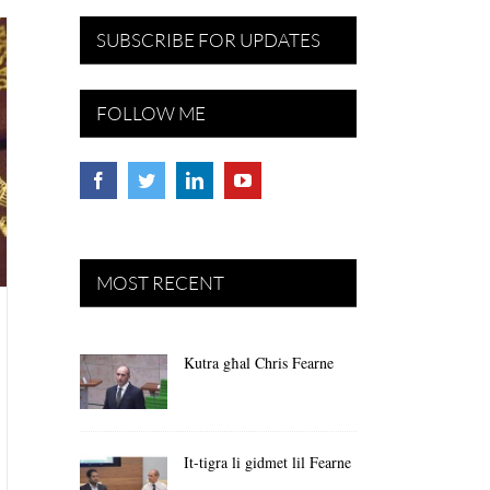
SUBSCRIBE FOR UPDATES
FOLLOW ME
MOST RECENT
Kutra għal Chris Fearne
It-tigra li gidmet lil Fearne