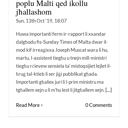
poplu Malti qed ikollu
jħallashom
Sun, 13th Oct '19, 18:07
Huwa importanti ferm ir-rapport li xxandar
dalgħodu fis-Sunday Times of Malta dwar il-
mod kif irreaġixxa Joseph Muscat wara li hu,
martu, l-assistent tiegħu u tnejn mill-ministri
tiegħu rċievew sensiela ta' mistoqsijiet lejlet il-
ħruġ tal-ktieb li ser jiġi pubblikat għada.
Importanti għaliex juri li l-prim ministru ma
tgħallem xejn u li m'hu lest li jitgħallem xejn.
[...]
Read More
0 Comments