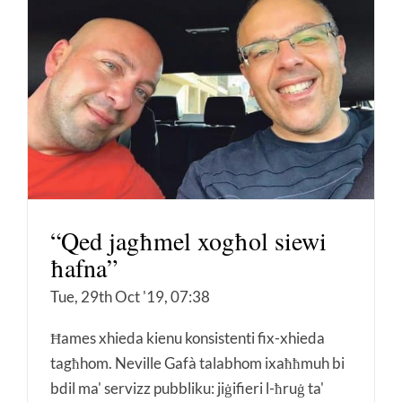
“Qed jagħmel xogħol siewi
ħafna”
Tue, 29th Oct '19, 07:38
Ħames xhieda kienu konsistenti fix-xhieda
tagħhom. Neville Gafà talabhom ixaħħmuh bi
bdil ma' servizz pubbliku: jiġifieri l-ħruġ ta'