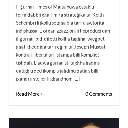
Il-ġurnal Times of Malta huwa ostaklu
formidabbli għall-mira strateġika ta' Keith
Schembri li jkollu setgħa bla tarf u awtorità
indiskussa. L-organizzazzjoni li tipproduċi dan
il-ġurnal, bid-difetti kollha tagħha, wieġbet
għat-theddida tar-reġim ta' Joseph Muscat
kontra l-libertà tal-istampa billi kompliet
tisfidah. L-aqwa ġurnalisti tagħha ħadmu
qatigħ u qed ikomplu jaħdmu qatigħ billi
jxandru stejjer li għandhom
[...]
Read More
0 Comments