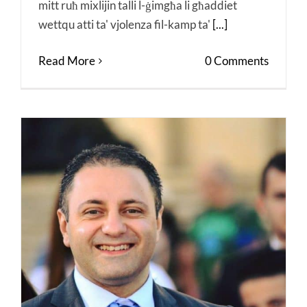
mitt ruħ mixlijin talli l-ġimgħa li għaddiet
wettqu atti ta' vjolenza fil-kamp ta'
[...]
Read More
0 Comments