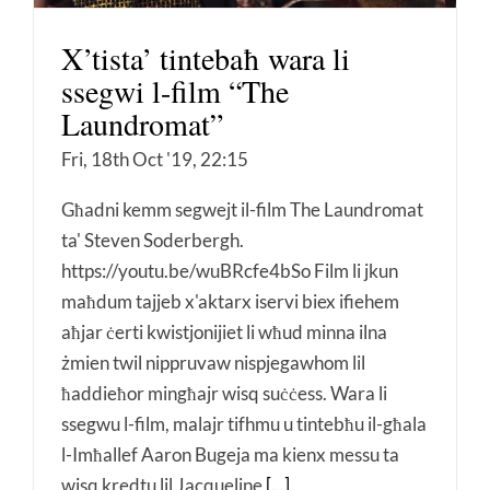
X’tista’ tintebaħ wara li
ssegwi l-film “The
Laundromat”
Fri, 18th Oct '19, 22:15
Għadni kemm segwejt il-film The Laundromat
ta' Steven Soderbergh.
https://youtu.be/wuBRcfe4bSo Film li jkun
maħdum tajjeb x'aktarx iservi biex ifiehem
aħjar ċerti kwistjonijiet li wħud minna ilna
żmien twil nippruvaw nispjegawhom lil
ħaddieħor mingħajr wisq suċċess. Wara li
ssegwu l-film, malajr tifhmu u tintebħu il-għala
l-Imħallef Aaron Bugeja ma kienx messu ta
wisq kredtu lil Jacqueline
[...]