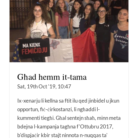
Għad hemm it-tama
Sat, 19th Oct '19, 10:47
Ix-xenarju li kellna sa ftit ilu qed jinbidel u jkun
opportun, fiċ-ċirkostanzi, li ngħaddi l-
kummenti tiegħi. Għal sentejn sħaħ, minn meta
bdejna l-kampanja tagħna f'Ottubru 2017,
b'dispjaċir kbir stajt ninnota n-nuqqas ta'