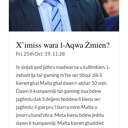
X’imiss wara l-Aqwa Żmien?
Fri, 25th Oct '19, 11:28
Is-sinjali qed jidhru madwarna u kullimkien. L-
industrija tal-gaming m'hix ser tibqa' dik li
kienet għal Malta għal dawn l-aħħar 10 snin.
Dawn il-kumpanniji tal-gaming issa bdew
jagħmlu dak li dejjem heddew li kienu ser
jagħmlu: li jparpru 'l barra minn Malta u
jmorru band'oħra. Meta kienu bdew jinbtu
dawn il-kumpanniji, Malta kienet għaddiet