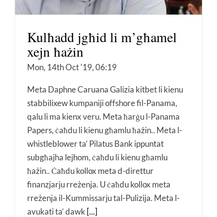
Kulħadd jgħid li m’għamel
xejn ħażin
Mon, 14th Oct '19, 06:19
Meta Daphne Caruana Galizia kitbet li kienu
stabbilixew kumpaniji offshore fil-Panama,
qalu li ma kienx veru. Meta ħarġu l-Panama
Papers, ċaħdu li kienu għamlu ħażin.. Meta l-
whistleblower ta’ Pilatus Bank ippuntat
subgħajha lejhom, ċaħdu li kienu għamlu
ħażin.. Ċaħdu kollox meta d-direttur
finanzjarju rreżenja. U ċaħdu kollox meta
rreżenja il-Kummissarju tal-Pulizija. Meta l-
avukati ta’ dawk
[...]