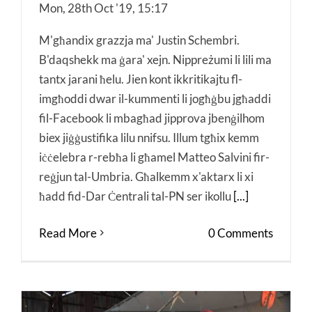
Mon, 28th Oct '19, 15:17
M'għandix grazzja ma' Justin Schembri.
B'daqshekk ma ġara' xejn. Nippreżumi li lili ma
tantx jarani ħelu. Jien kont ikkritikajtu fl-
imgħoddi dwar il-kummenti li jogħġbu jgħaddi
fil-Facebook li mbagħad jipprova jbenġilhom
biex jiġġustifika lilu nnifsu. Illum tgħix kemm
iċċelebra r-rebħa li għamel Matteo Salvini fir-
reġjun tal-Umbria. Għalkemm x'aktarx li xi
ħadd fid-Dar Ċentrali tal-PN ser ikollu
[...]
Read More
0 Comments