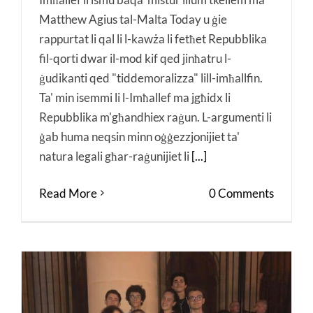
Matthew Agius tal-Malta Today u ġie
rappurtat li qal li l-kawża li fetħet Repubblika
fil-qorti dwar il-mod kif qed jinħatru l-
ġudikanti qed "tiddemoralizza" lill-imħallfin.
Ta' min isemmi li l-Imħallef ma jgħidx li
Repubblika m'għandhiex raġun. L-argumenti li
ġab huma neqsin minn oġġezzjonijiet ta'
natura legali għar-raġunijiet li
[...]
Read More
0 Comments