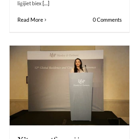
liġijiet biex
[...]
Read More
0 Comments