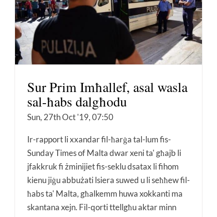
Sur Prim Imħallef, asal wasla
sal-ħabs dalgħodu
Sun, 27th Oct '19, 07:50
Ir-rapport li xxandar fil-ħarġa tal-lum fis-
Sunday Times of Malta dwar xeni ta' għajb li
jfakkruk fi żminijiet fis-seklu dsatax li fihom
kienu jiġu abbużati lsiera suwed u li seħħew fil-
ħabs ta' Malta, għalkemm huwa xokkanti ma
skantana xejn. Fil-qorti ttellgħu aktar minn