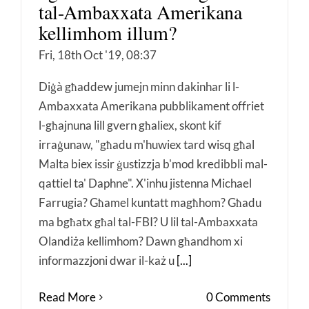
tal-Ambaxxata Amerikana
kellimhom illum?
Fri, 18th Oct '19, 08:37
Diġà għaddew jumejn minn dakinhar li l-
Ambaxxata Amerikana pubblikament offriet
l-għajnuna lill gvern għaliex, skont kif
irraġunaw, "għadu m'huwiex tard wisq għal
Malta biex issir ġustizzja b'mod kredibbli mal-
qattiel ta' Daphne". X'inhu jistenna Michael
Farrugia? Għamel kuntatt magħhom? Għadu
ma bgħatx għal tal-FBI? U lil tal-Ambaxxata
Olandiża kellimhom? Dawn għandhom xi
informazzjoni dwar il-każ u
[...]
Read More
0 Comments