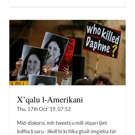
X’qalu l-Amerikani
Thu, 17th Oct '19, 07:52
Mid-diskorsi, mit-tweets u mill-stqarrijiet
kollha li saru - ilkoll bi kritika għall-imġieba tal-