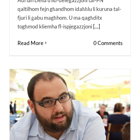
Adrian Delia u lid-delegazzjoni tal-PN
qaltilhom fejn għandhom idaħħlu li kuruna tal-
fjuri li ġabu magħhom. U ma qagħditx
togħmod kliemha fl-ispjegazzjoni
[...]
Read More
0 Comments