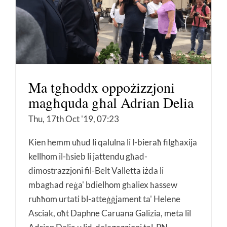
Ma tgħoddx oppożizzjoni
magħquda għal Adrian Delia
Thu, 17th Oct '19, 07:23
Kien hemm uħud li qalulna li l-bieraħ filgħaxija
kellhom il-ħsieb li jattendu għad-
dimostrazzjoni fil-Belt Valletta iżda li
mbagħad reġa' bdielhom għaliex ħassew
ruħħom urtati bl-atteġġjament ta' Helene
Asciak, oħt Daphne Caruana Galizia, meta lil