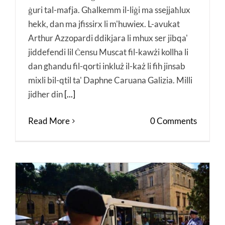
ġuri tal-mafja. Għalkemm il-liġi ma ssejjaħlux
hekk, dan ma jfissirx li m'huwiex. L-avukat
Arthur Azzopardi ddikjara li mhux ser jibqa'
jiddefendi lil Ċensu Muscat fil-kawżi kollha li
dan għandu fil-qorti inkluż il-każ li fih jinsab
mixli bil-qtil ta' Daphne Caruana Galizia. Milli
jidher din
[...]
Read More
0 Comments