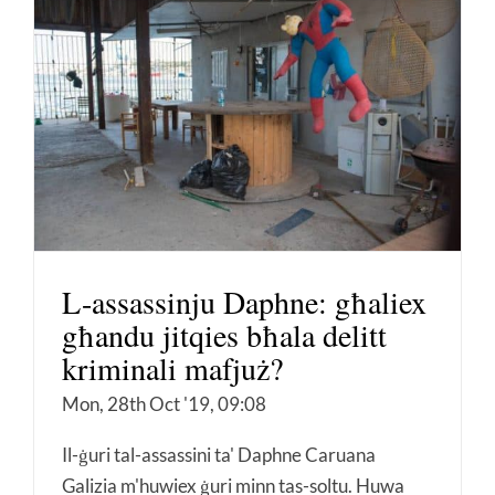
L-assassinju Daphne: għaliex
għandu jitqies bħala delitt
kriminali mafjuż?
Mon, 28th Oct '19, 09:08
Il-ġuri tal-assassini ta' Daphne Caruana
Galizia m'huwiex ġuri minn tas-soltu. Huwa