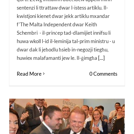
sentenzi li ttrattaw dwar l-istess artiklu. Il-
kwistjoni kienet dwar jekk artiklu mxandar
f'The Malta Independent dwar Keith
Schembri - il-prinċep tad-dlamijiet innifsu li
huwa wkoll l-id il-leminija tal-prim ministru - u
dwar dak li jeħodlu ħsieb in-negozji tiegħu,
huwiex malafamanti jew le. Il-ġimgħa
[...]
Read More
0 Comments