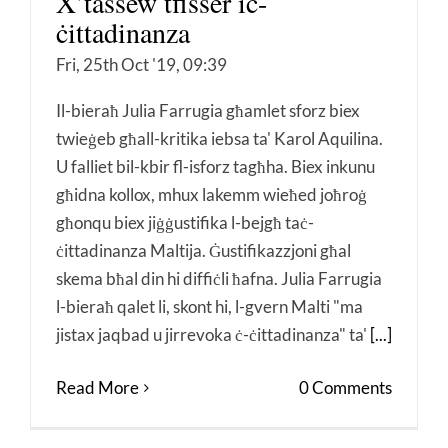
X’tassew tfisser iċ-
ċittadinanza
Fri, 25th Oct '19, 09:39
Il-bieraħ Julia Farrugia għamlet sforz biex
twieġeb għall-kritika iebsa ta' Karol Aquilina.
U falliet bil-kbir fl-isforz tagħha. Biex inkunu
għidna kollox, mhux lakemm wieħed joħroġ
għonqu biex jiġġustifika l-bejgħ taċ-
ċittadinanza Maltija. Ġustifikazzjoni għal
skema bħal din hi diffiċli ħafna. Julia Farrugia
l-bieraħ qalet li, skont hi, l-gvern Malti "ma
jistax jaqbad u jirrevoka ċ-ċittadinanza" ta'
[...]
Read More
0 Comments