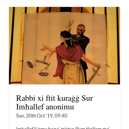
Rabbi xi ftit kuraġġ Sur
Imħallef anonimu
Sun, 20th Oct '19, 09:40
Imħallef li ismu baqa' mistur illum tkellem ma'