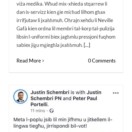
viża medika. Wħud mix-xhieda stqarrew li
dan is-servizz kien ġie miċħud lilhom għax
irrifjutaw li jxaħħmuh. Oħrajn xehdu li Neville
Gafà kien ordna lil membri tal-korp tal-pulizija
libsin l-uniformi biex jagħmlu pressjoni fuqhom
sabiex jiġu mġiegħla jxaħħmuh.
[...]
Read More
0 Comments