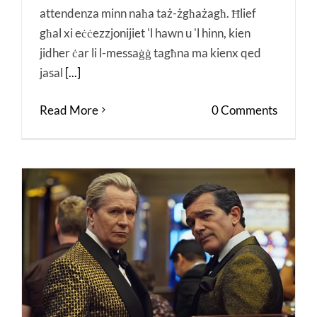
attendenza minn naħa taż-żgħażagħ. Ħlief
għal xi eċċezzjonijiet 'l hawn u 'l hinn, kien
jidher ċar li l-messaġġ tagħna ma kienx qed
jasal
[...]
Read More
0 Comments