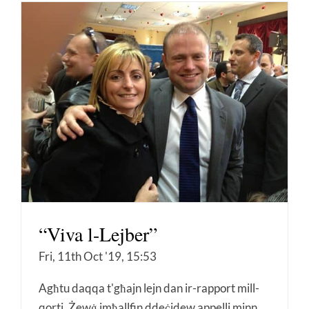
“Viva l-Lejber”
Fri, 11th Oct '19, 15:53
Agħtu daqqa t'għajn lejn dan ir-rapport mill-
qorti. Żewġ imħallfin ddeċidew appelli minn