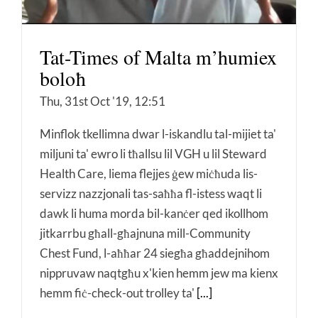
Tat-Times of Malta m’humiex
boloħ
Thu, 31st Oct '19, 12:51
Minflok tkellimna dwar l-iskandlu tal-mijiet ta'
miljuni ta' ewro li tħallsu lil VGH u lil Steward
Health Care, liema flejjes ġew miċħuda lis-
servizz nazzjonali tas-saħħa fl-istess waqt li
dawk li huma morda bil-kanċer qed ikollhom
jitkarrbu għall-għajnuna mill-Community
Chest Fund, l-aħħar 24 siegħa għaddejnihom
nippruvaw naqtgħu x'kien hemm jew ma kienx
hemm fiċ-check-out trolley ta'
[...]