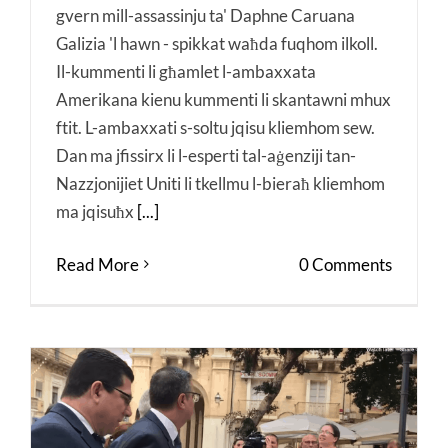
gvern mill-assassinju ta' Daphne Caruana
Galizia 'l hawn - spikkat waħda fuqhom ilkoll.
Il-kummenti li għamlet l-ambaxxata
Amerikana kienu kummenti li skantawni mhux
ftit. L-ambaxxati s-soltu jqisu kliemhom sew.
Dan ma jfissirx li l-esperti tal-aġenziji tan-
Nazzjonijiet Uniti li tkellmu l-bieraħ kliemhom
ma jqisuħx
[...]
Read More
0 Comments