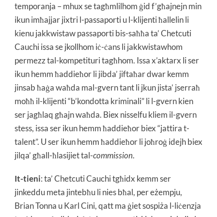
temporanja – mhux se tagħmlilhom ġid f’għajnejn min
ikun imħajjar jixtri l-passaporti u l-klijenti ħallelin li
kienu jakkwistaw passaporti bis-saħħa ta’ Chetcuti
Cauchi issa se jkollhom iċ-ċans li jakkwistawhom
permezz tal-kompetituri tagħhom. Issa x’aktarx li ser
ikun hemm ħaddieħor li jibda’ jiftaħar dwar kemm
jinsab ħaġa waħda mal-gvern tant li jkun jista’ jserraħ
moħħ il-klijenti “b’kondotta kriminali” li l-gvern kien
ser jagħlaq għajn waħda. Biex nisselfu kliem il-gvern
stess, issa ser ikun hemm ħaddieħor biex “jattira t-
talent”. U ser ikun hemm ħaddieħor li joħroġ idejh biex
jilqa’ għall-ħlasijiet tal-
commission
.
It-tieni
: ta’ Chetcuti Cauchi tgħidx kemm ser
jinkeddu meta jintebħu li nies bħal, per eżempju,
Brian Tonna u Karl Cini, qatt ma ġiet sospiża l-liċenzja