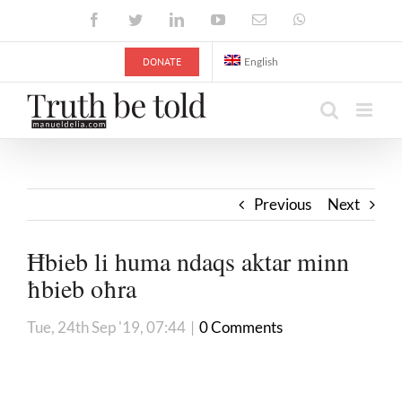
Skip
Facebook
Twitter
LinkedIn
YouTube
Email
WhatsApp
to
content
DONATE
English
Previous
Next
Ħbieb li huma ndaqs aktar minn
ħbieb oħra
Tue, 24th Sep '19, 07:44
|
0 Comments