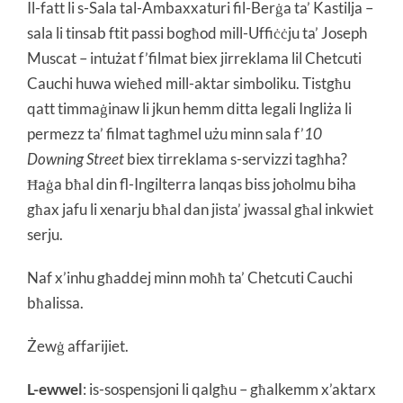
Il-fatt li s-Sala tal-Ambaxxaturi fil-Berġa ta’ Kastilja –
sala li tinsab ftit passi bogħod mill-Uffiċċju ta’ Joseph
Muscat – intużat f’filmat biex jirreklama lil Chetcuti
Cauchi huwa wieħed mill-aktar simboliku. Tistgħu
qatt timmaġinaw li jkun hemm ditta legali Ingliża li
permezz ta’ filmat tagħmel użu minn sala f’
10
Downing Street
biex tirreklama s-servizzi tagħha?
Ħaġa bħal din fl-Ingilterra lanqas biss joħolmu biha
għax jafu li xenarju bħal dan jista’ jwassal għal inkwiet
serju.
Naf x’inhu għaddej minn moħħ ta’ Chetcuti Cauchi
bħalissa.
Żewġ affarijiet.
L-ewwel
: is-sospensjoni li qalgħu – għalkemm x’aktarx