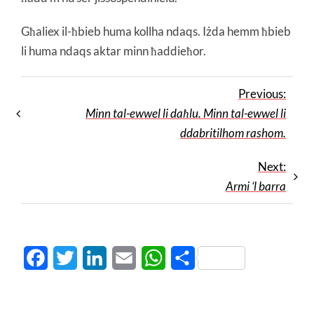
Għaliex il-ħbieb huma kollha ndaqs. Iżda hemm ħbieb
li huma ndaqs aktar minn ħaddieħor.
Previous:
Minn tal-ewwel li daħlu. Minn tal-ewwel li
ddabritilhom rashom.
Next:
Armi ‘l barra
Facebook
Twitter
LinkedIn
Email
WhatsApp
Share