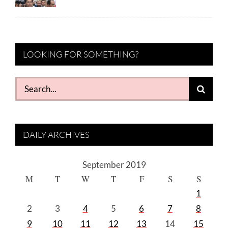
LOOKING FOR SOMETHING?
Search
for:
DAILY ARCHIVES
September 2019
M
T
W
T
F
S
S
1
2
3
4
5
6
7
8
9
10
11
12
13
14
15