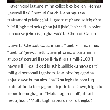
Il-gvern qed jagħmel minn kollox biex ixejjen il-fehma
ġenerali li ta’ Chetcuti Cauchi kienu ngħataw
trattament privileġġjat. Il-gvern m’għandux triq oħra
ħlief li jagħmel hekk għax jaf li jista’ jispiċċa fl-inkwiet
u mhux se jieħu riskju għal wiċċ ta’ Chetcuti Cauchi.
Dawn ta’ Chetcuti Cauchi huma ħbieb – imma mhux
ħbieb ta’ ġewwa nett. Dawn jifformaw parti minn
grupp ta’ persuni li sabu il-riħ fil-qala mill-2103 ‘l
hawn u li lill-pajjiż qed iqisuh bħallikieku huwa parti
mill-ġid personali tagħhom. Jew, biex inqiegħdha
aħjar, dawn huma nies li pajjiżna ingħatalhom fuq
platt tal-fidda biex jagħmlu li jridu bih. Dawn, li tgħidx
kemm kienu għajjtu li “Malta tagħna lkoll”, fil-fatt
riedu jfissru “Malta tagħna biss u morru tnejjku”.