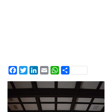
Facebook
Twitter
LinkedIn
Email
WhatsApp
Share