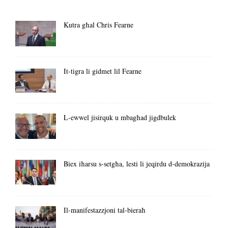
Kutra għal Chris Fearne
It-tigra li gidmet lil Fearne
L-ewwel jisirquk u mbagħad jigdbulek
Biex iħarsu s-setgħa, lesti li jeqirdu d-demokrazija
Il-manifestazzjoni tal-bieraħ