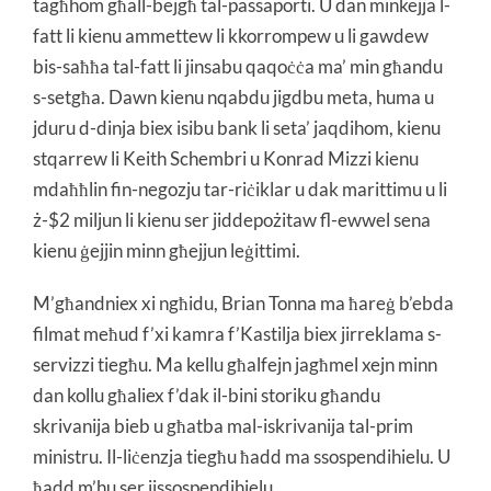
tagħhom għall-bejgħ tal-passaporti. U dan minkejja l-
fatt li kienu ammettew li kkorrompew u li gawdew
bis-saħħa tal-fatt li jinsabu qaqoċċa ma’ min għandu
s-setgħa. Dawn kienu nqabdu jigdbu meta, huma u
jduru d-dinja biex isibu bank li seta’ jaqdihom, kienu
stqarrew li Keith Schembri u Konrad Mizzi kienu
mdaħħlin fin-negozju tar-riċiklar u dak marittimu u li
ż-$2 miljun li kienu ser jiddepożitaw fl-ewwel sena
kienu ġejjin minn għejjun leġittimi.
M’għandniex xi ngħidu, Brian Tonna ma ħareġ b’ebda
filmat meħud f’xi kamra f’Kastilja biex jirreklama s-
servizzi tiegħu. Ma kellu għalfejn jagħmel xejn minn
dan kollu għaliex f’dak il-bini storiku għandu
skrivanija bieb u għatba mal-iskrivanija tal-prim
ministru. Il-liċenzja tiegħu ħadd ma ssospendihielu. U
ħadd m’hu ser jissospendihielu.