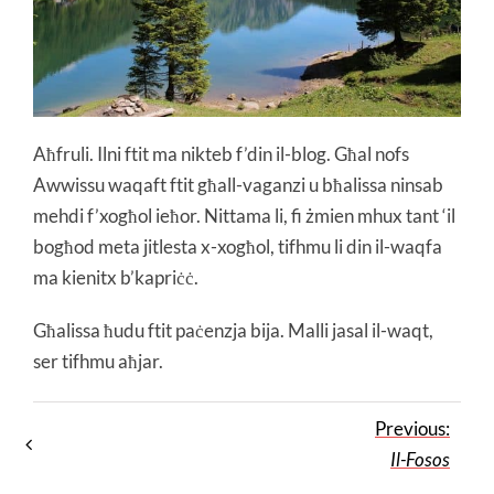
Aħfruli. Ilni ftit ma nikteb f’din il-blog. Għal nofs
Awwissu waqaft ftit għall-vaganzi u bħalissa ninsab
mehdi f’xogħol ieħor. Nittama li, fi żmien mhux tant ‘il
bogħod meta jitlesta x-xogħol, tifhmu li din il-waqfa
ma kienitx b’kapriċċ.
Għalissa ħudu ftit paċenzja bija. Malli jasal il-waqt,
ser tifhmu aħjar.
Previous:
Il-Fosos