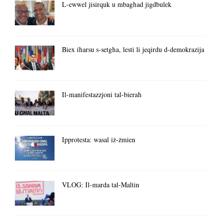
L-ewwel jisirquk u mbagħad jigdbulek
Biex iħarsu s-setgħa, lesti li jeqirdu d-demokrazija
Il-manifestazzjoni tal-bieraħ
Ipprotesta: wasal iż-żmien
VLOG: Il-marda tal-Maltin