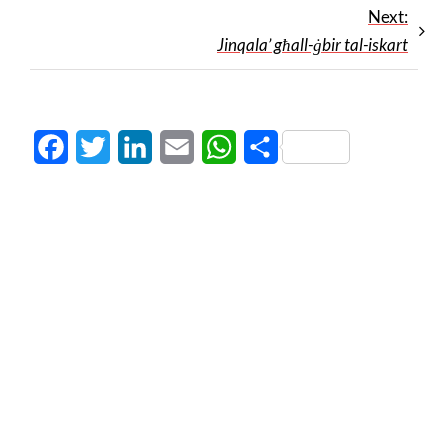
Next:
Jinqala’ għall-ġbir tal-iskart
Facebook
Twitter
LinkedIn
Email
WhatsApp
Share