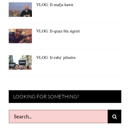
VLOG: Il-mafja hawn
VLOG: Il-qrara bla sigriet
VLOG: Ir-raba’ pilastru
LOOKING FOR SOMETHING?
Search
for: