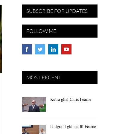
SUBSCRIBE FOR UPDATES
FOLLOW ME
MOST RECENT
Kutra għal Chris Fearne
It-tigra li gidmet lil Fearne