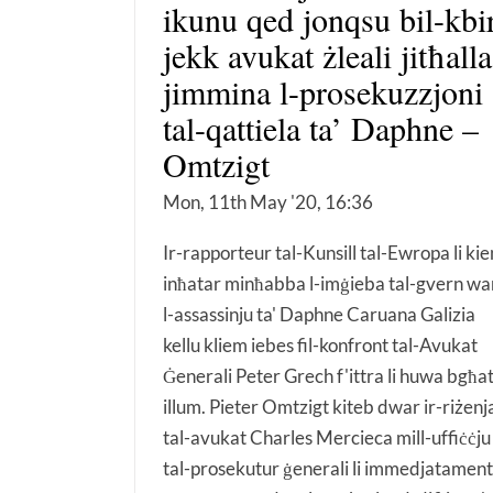
ikunu qed jonqsu bil-kbi
jekk avukat żleali jitħalla
jimmina l-prosekuzzjoni
tal-qattiela ta’ Daphne –
Omtzigt
Mon, 11th May '20, 16:36
Ir-rapporteur tal-Kunsill tal-Ewropa li kie
inħatar minħabba l-imġieba tal-gvern wa
l-assassinju ta' Daphne Caruana Galizia
kellu kliem iebes fil-konfront tal-Avukat
Ġenerali Peter Grech f'ittra li huwa bgħa
illum. Pieter Omtzigt kiteb dwar ir-riżenj
tal-avukat Charles Mercieca mill-uffiċċju
tal-prosekutur ġenerali li immedjatament