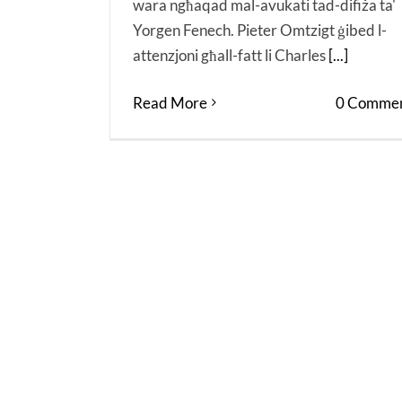
wara ngħaqad mal-avukati tad-difiża ta'
Yorgen Fenech. Pieter Omtzigt ġibed l-
attenzjoni għall-fatt li Charles
[...]
Read More
0 Commen