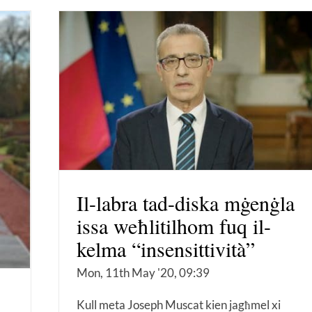
Il-labra tad-diska mġenġla
issa weħlitilhom fuq il-
kelma “insensittività”
Mon, 11th May '20, 09:39
Kull meta Joseph Muscat kien jagħmel xi