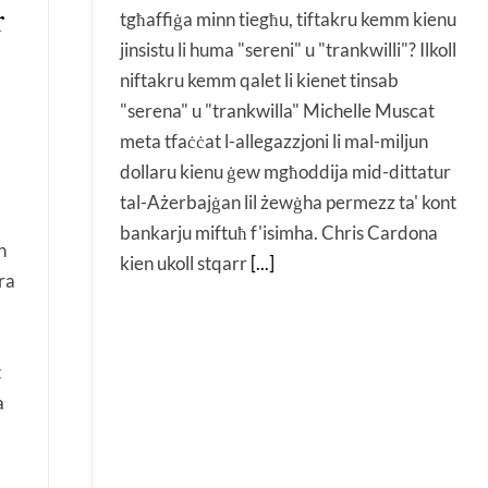
r
tgħaffiġa minn tiegħu, tiftakru kemm kienu
jinsistu li huma "sereni" u "trankwilli"? Ilkoll
niftakru kemm qalet li kienet tinsab
"serena" u "trankwilla" Michelle Muscat
meta tfaċċat l-allegazzjoni li mal-miljun
dollaru kienu ġew mgħoddija mid-dittatur
tal-Ażerbajġan lil żewġha permezz ta' kont
bankarju miftuħ f'isimha. Chris Cardona
n
kien ukoll stqarr
[...]
ra
t
a