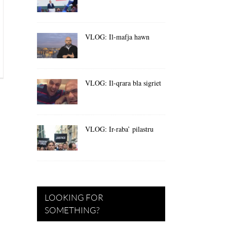
VLOG: Il-mafja hawn
VLOG: Il-qrara bla sigriet
VLOG: Ir-raba’ pilastru
LOOKING FOR
SOMETHING?