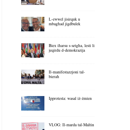
L-ewwel jisirquk u
mbagħad jigdbulek
Biex iħarsu s-setgħa, lesti li
jeqirdu d-demokrazija
Il-manifestazzjoni tal-
bieraħ
Ipprotesta: wasal iż-żmien
VLOG: Il-marda tal-Maltin