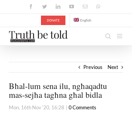
Skip
Facebook
Twitter
LinkedIn
YouTube
Email
WhatsApp
to
content
DONATE
English
Previous
Next
Bħal-lum sena ilu, ngħaqadtu
mas-sejħa tagħna għal bidla
Mon, 16th Nov '20, 16:28
|
0 Comments