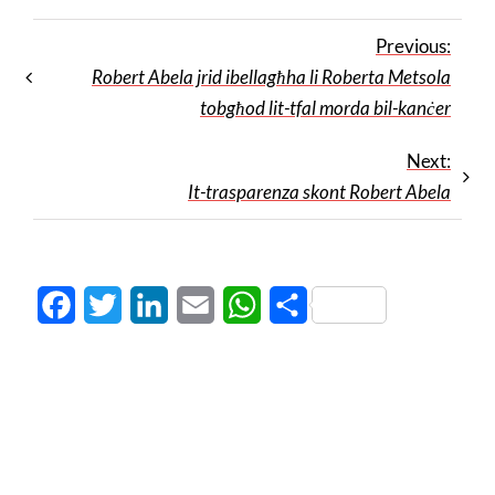
Previous:
Robert Abela jrid ibellagħha li Roberta Metsola
tobgħod lit-tfal morda bil-kanċer
Next:
It-trasparenza skont Robert Abela
Facebook
Twitter
LinkedIn
Email
WhatsApp
Share