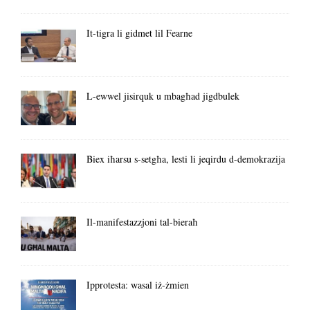
It-tigra li gidmet lil Fearne
L-ewwel jisirquk u mbagħad jigdbulek
Biex iħarsu s-setgħa, lesti li jeqirdu d-demokrazija
Il-manifestazzjoni tal-bieraħ
Ipprotesta: wasal iż-żmien